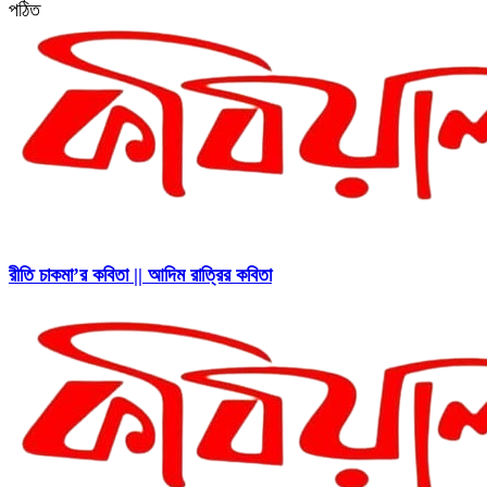
পঠিত
রীতি চাকমা’র কবিতা || আদিম রাত্রির কবিতা