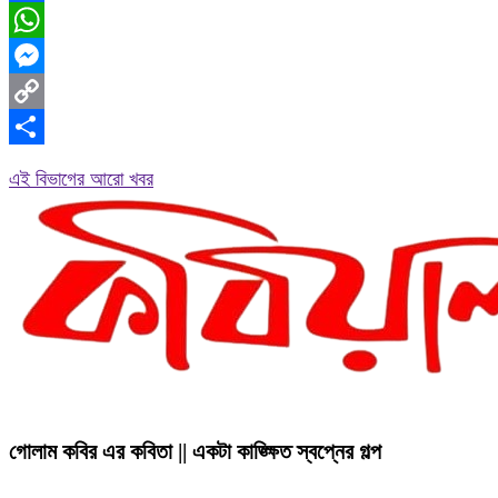
Facebook
WhatsApp
Messenger
Copy
Link
Share
এই বিভাগের আরো খবর
গোলাম কবির এর কবিতা || একটা কাঙ্ক্ষিত স্বপ্নের গল্প