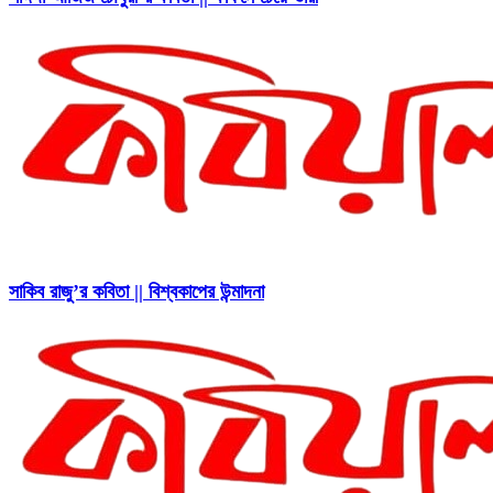
সাকিব রাজু’র কবিতা || বিশ্বকাপের উন্মাদনা