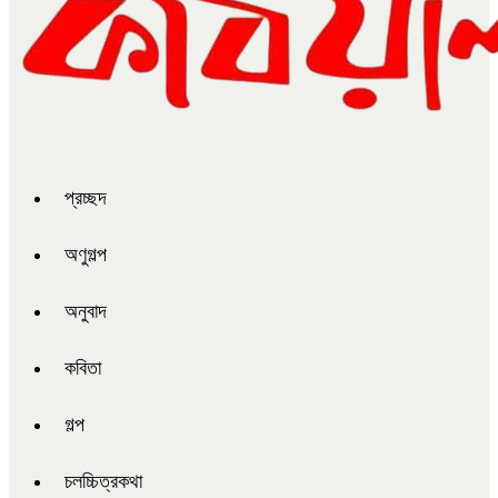
প্রচ্ছদ
অণুগল্প
অনুবাদ
কবিতা
গল্প
চলচ্চিত্রকথা