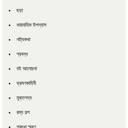
ছড়া
ধারাবাহিক উপন্যাস
নাট্যকথা
প্রবন্ধ
বই আলোচনা
ভ্রমণকাহিনী
মুক্তগদ্য
রম্য গল্প
শ্রদ্ধা স্মরণ