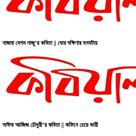
নাজমা বেগম নাজু’র কবিতা || ঘোর দক্ষিণার ঘনঘটায়
সাঈদা আজিজ চৌধুরী’র কবিতা || কফিনে চেয়ে ভারী