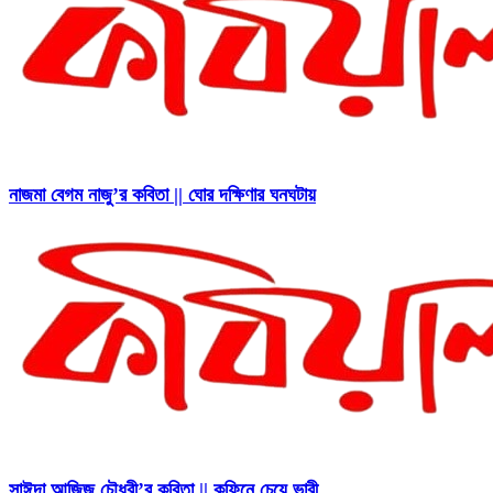
নাজমা বেগম নাজু’র কবিতা || ঘোর দক্ষিণার ঘনঘটায়
সাঈদা আজিজ চৌধুরী’র কবিতা || কফিনে চেয়ে ভারী