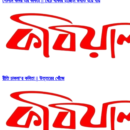
গোলাম কবির এর কবিতা || বেঁচে থাকার ইচ্ছেটা উধাও হয়ে যায়
রীতি চাকমা’র কবিতা || উত্তরের খোঁজে