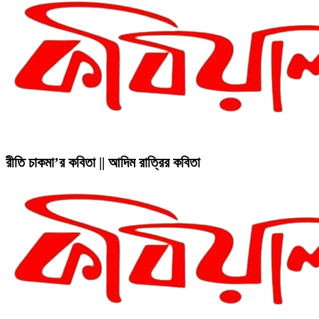
রীতি চাকমা’র কবিতা || আদিম রাত্রির কবিতা