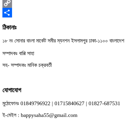
Messenger
Copy
Link
Share
ঠিকানাঃ
১৮ নং সোনার বাংলা মার্কেট সমীর ম্যনশন ইসলামপুর ঢাকা-১১০০ বাংলাদেশ
সম্পাদকঃ বাপ্পি সাহা
সহ- সম্পাদকঃ মানিক চক্রবর্তী
যোগাযোগ
মুঠোফোনঃ 01849796922 | 01715840627 | 01827-687531
ই-মেইল : bappysaha55@gmail.com