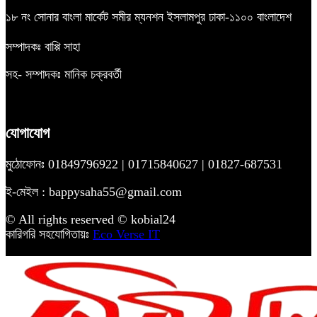
১৮ নং সোনার বাংলা মার্কেট সমীর ম্যনশন ইসলামপুর ঢাকা-১১০০ বাংলাদেশ
সম্পাদকঃ বাপ্পি সাহা
সহ- সম্পাদকঃ মানিক চক্রবর্তী
যোগাযোগ
মুঠোফোনঃ 01849796922 | 01715840627 | 01827-687531
ই-মেইল : bappysaha55@gmail.com
© All rights reserved © kobial24
কারিগরি সহযোগিতায়ঃ
Eco Verse IT