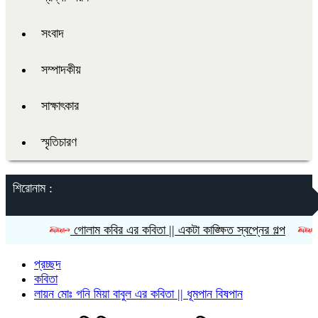
সংবাদ
সম্পাদকীয়
সাক্ষাৎকার
স্মৃতিচারণ
শিরোনাম :
গোলাম কবির এর কবিতা || একটা কাঙ্ক্ষিত স্বপ্নের গল্প
রীতি চাকমা
প্রচ্ছদ
কবিতা
লায়ন মোঃ গনি মিয়া বাবুল এর কবিতা || ধূমপান বিষপান