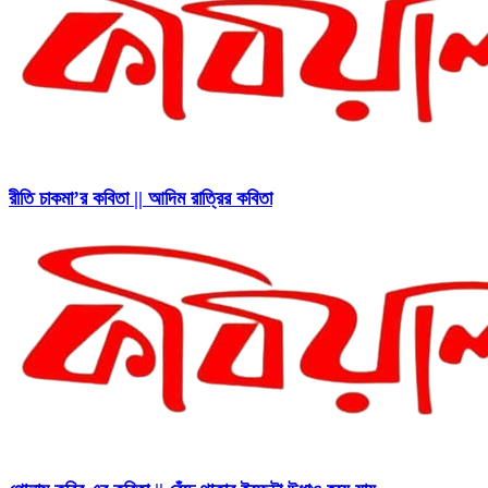
রীতি চাকমা’র কবিতা || আদিম রাত্রির কবিতা