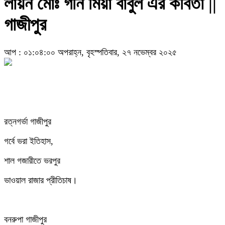
লায়ন মোঃ গনি মিয়া বাবুল এর কবিতা ||
গাজীপুর
আপ : ০১:০৪:০০ অপরাহ্ন, বৃহস্পতিবার, ২৭ নভেম্বর ২০২৫
রত্নগর্ভা গাজীপুর
গর্বে ভরা ইতিহাস,
শাল গজারীতে ভরপুর
ভাওয়াল রাজার প্রীতিচাষ।
বনরুপা গাজীপুর