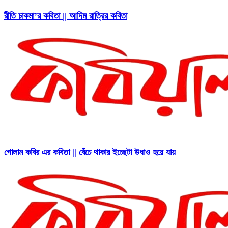
রীতি চাকমা’র কবিতা || আদিম রাত্রির কবিতা
গোলাম কবির এর কবিতা || বেঁচে থাকার ইচ্ছেটা উধাও হয়ে যায়