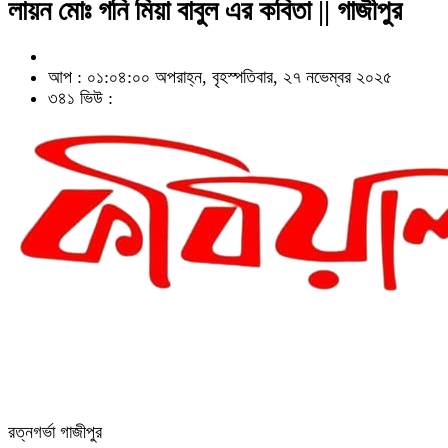
লায়ন মোঃ গনি মিয়া বাবুল এর কবিতা || গাজীপুর
আপ : ০১:০৪:০০ অপরাহ্ন, বৃহস্পতিবার, ২৭ নভেম্বর ২০২৫
৩৪১ ভিউ :
রত্নগর্ভা গাজীপুর