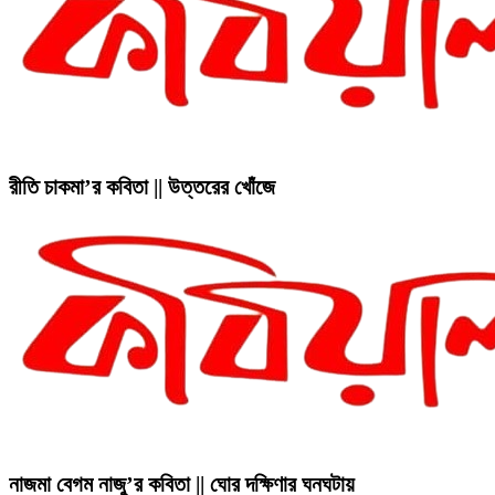
রীতি চাকমা’র কবিতা || উত্তরের খোঁজে
নাজমা বেগম নাজু’র কবিতা || ঘোর দক্ষিণার ঘনঘটায়