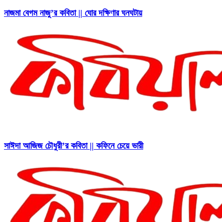
নাজমা বেগম নাজু’র কবিতা || ঘোর দক্ষিণার ঘনঘটায়
সাঈদা আজিজ চৌধুরী’র কবিতা || কফিনে চেয়ে ভারী