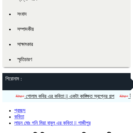
সংবাদ
সম্পাদকীয়
সাক্ষাৎকার
স্মৃতিচারণ
শিরোনাম :
গোলাম কবির এর কবিতা || একটা কাঙ্ক্ষিত স্বপ্নের গল্প
রীতি চাকমা’র 
প্রচ্ছদ
কবিতা
লায়ন মোঃ গনি মিয়া বাবুল এর কবিতা || গাজীপুর