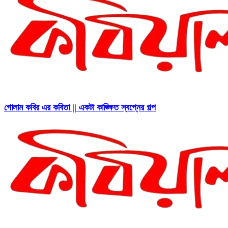
গোলাম কবির এর কবিতা || একটা কাঙ্ক্ষিত স্বপ্নের গল্প