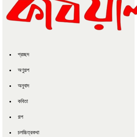
প্রচ্ছদ
অণুগল্প
অনুবাদ
কবিতা
গল্প
চলচ্চিত্রকথা