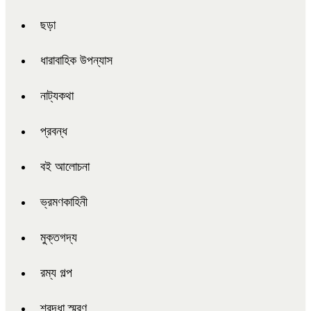
ছড়া
ধারাবাহিক উপন্যাস
নাট্যকথা
প্রবন্ধ
বই আলোচনা
ভ্রমণকাহিনী
মুক্তগদ্য
রম্য গল্প
শ্রদ্ধা স্মরণ