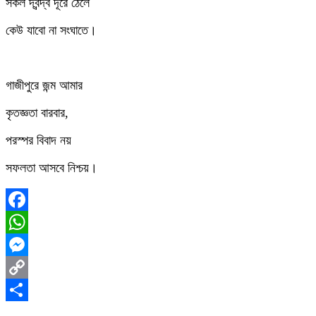
সকল দ্বন্দ্ব দূরে ঠেলে
কেউ যাবো না সংঘাতে।
গাজীপুরে জন্ম আমার
কৃতজ্ঞতা বারবার,
পরস্পর বিবাদ নয়
সফলতা আসবে নিশ্চয়।
Facebook
WhatsApp
Messenger
Copy
Link
Share