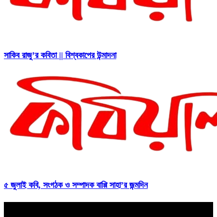
সাকিব রাজু’র কবিতা || বিশ্বকাপের উন্মাদনা
৫ জুলাই কবি, সংগঠক ও সম্পাদক বাপ্পি সাহা’র জন্মদিন