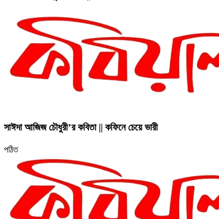
সাঈদা আজিজ চৌধুরী’র কবিতা || কফিনে চেয়ে ভারী
পঠিত