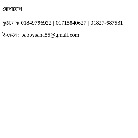
যোগাযোগ
মুঠোফোনঃ 01849796922 | 01715840627 | 01827-687531
ই-মেইল : bappysaha55@gmail.com