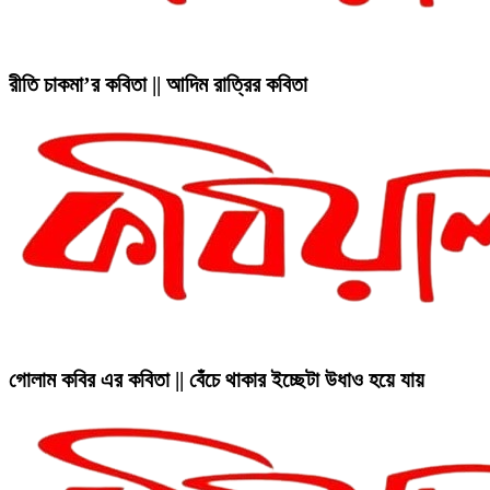
রীতি চাকমা’র কবিতা || আদিম রাত্রির কবিতা
গোলাম কবির এর কবিতা || বেঁচে থাকার ইচ্ছেটা উধাও হয়ে যায়