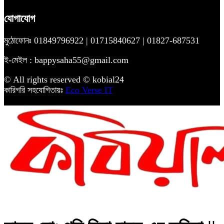
যোগাযোগ
মুঠোফোনঃ 01849796922 | 01715840627 | 01827-687531
ই-মেইল : bappysaha55@gmail.com
© All rights reserved © kobial24
কারিগরি সহযোগিতায়ঃ
Eco Verse IT