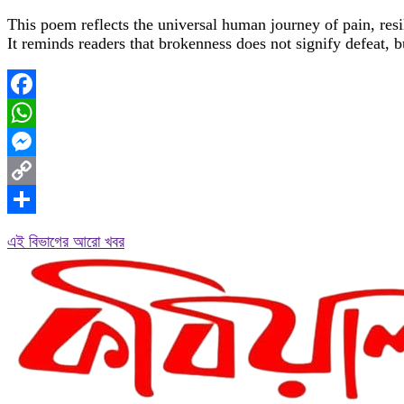
This poem reflects the universal human journey of pain, resi
It reminds readers that brokenness does not signify defeat, 
Facebook
WhatsApp
Messenger
Copy
Link
Share
এই বিভাগের আরো খবর