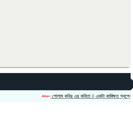
গোলাম কবির এর কবিতা || একটা কাঙ্ক্ষিত স্বপ্নের গল্প