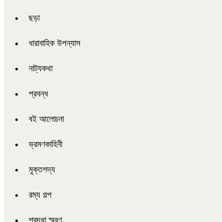
ছড়া
ধারাবাহিক উপন্যাস
নাট্যকথা
প্রবন্ধ
বই আলোচনা
ভ্রমণকাহিনী
মুক্তগদ্য
রম্য গল্প
শ্রদ্ধা স্মরণ