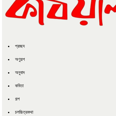
প্রচ্ছদ
অণুগল্প
অনুবাদ
কবিতা
গল্প
চলচ্চিত্রকথা