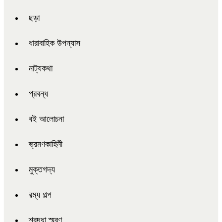
ছড়া
ধারাবাহিক উপন্যাস
নাট্যকথা
প্রবন্ধ
বই আলোচনা
ভ্রমণকাহিনী
মুক্তগদ্য
রম্য গল্প
শ্রদ্ধা স্মরণ