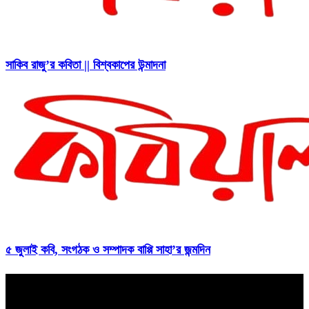
সাকিব রাজু’র কবিতা || বিশ্বকাপের উন্মাদনা
৫ জুলাই কবি, সংগঠক ও সম্পাদক বাপ্পি সাহা’র জন্মদিন