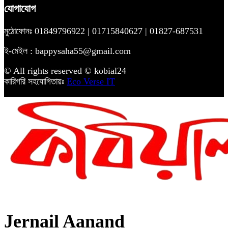
যোগাযোগ
মুঠোফোনঃ 01849796922 | 01715840627 | 01827-687531
ই-মেইল : bappysaha55@gmail.com
© All rights reserved © kobial24
কারিগরি সহযোগিতায়ঃ
Eco Verse IT
Jernail Aanand