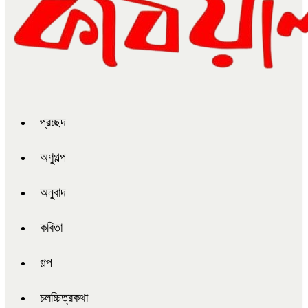
প্রচ্ছদ
অণুগল্প
অনুবাদ
কবিতা
গল্প
চলচ্চিত্রকথা