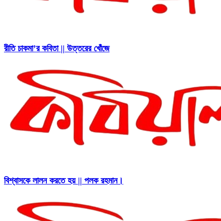
রীতি চাকমা’র কবিতা || উত্তরের খোঁজে
বিশ্বাসকে লালন করতে হয় || পলক রহমান।