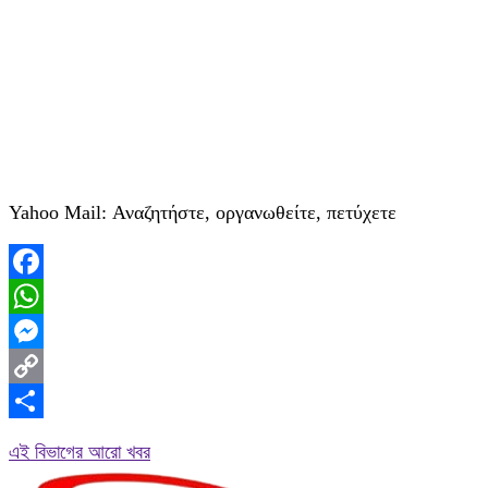
Yahoo Mail: Αναζητήστε, οργανωθείτε, πετύχετε
Facebook
WhatsApp
Messenger
Copy
Link
Share
এই বিভাগের আরো খবর