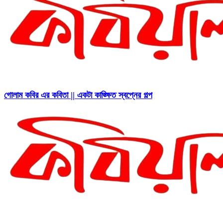
গোলাম কবির এর কবিতা || একটা কাঙ্ক্ষিত স্বপ্নের গল্প