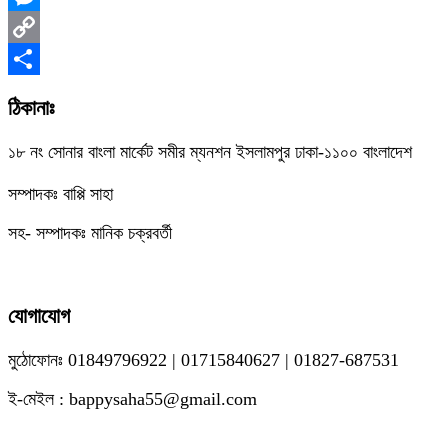
Messenger
Copy
Link
Share
ঠিকানাঃ
১৮ নং সোনার বাংলা মার্কেট সমীর ম্যনশন ইসলামপুর ঢাকা-১১০০ বাংলাদেশ
সম্পাদকঃ বাপ্পি সাহা
সহ- সম্পাদকঃ মানিক চক্রবর্তী
যোগাযোগ
মুঠোফোনঃ 01849796922 | 01715840627 | 01827-687531
ই-মেইল : bappysaha55@gmail.com