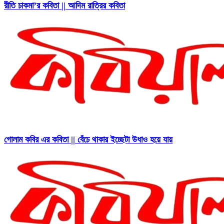
রীতি চাকমা’র কবিতা || আদিম রাত্রির কবিতা
গোলাম কবির এর কবিতা || বেঁচে থাকার ইচ্ছেটা উধাও হয়ে যায়