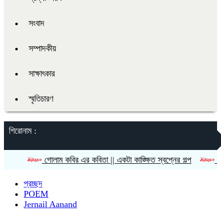
সংবাদ
সম্পাদকীয়
সাক্ষাৎকার
স্মৃতিচারণ
শিরোনাম :
গোলাম কবির এর কবিতা || একটা কাঙ্ক্ষিত স্বপ্নের গল্প
রীতি চাকমা’র 
প্রচ্ছদ
POEM
Jernail Aanand