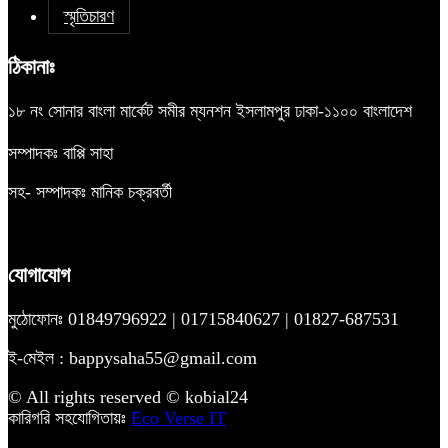
স্মৃতিচারণ
ঠিকানাঃ
১৮ নং সোনার বাংলা মার্কেট সমীর ম্যনশন ইসলামপুর ঢাকা-১১০০ বাংলাদেশ
সম্পাদকঃ বাপ্পি সাহা
সহ- সম্পাদকঃ মানিক চক্রবর্তী
যোগাযোগ
মুঠোফোনঃ 01849796922 | 01715840627 | 01827-687531
ই-মেইল : bappysaha55@gmail.com
© All rights reserved © kobial24
কারিগরি সহযোগিতায়ঃ
Eco Verse IT