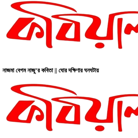
নাজমা বেগম নাজু’র কবিতা || ঘোর দক্ষিণার ঘনঘটায়