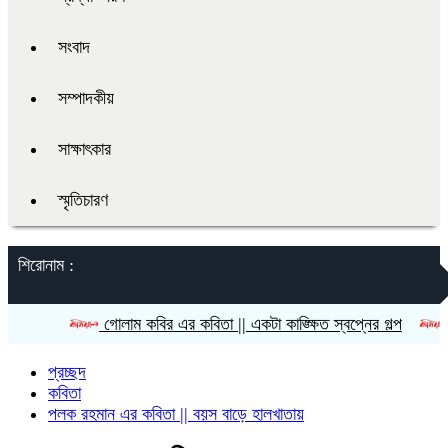
সংবাদ
সম্পাদকীয়
সাক্ষাৎকার
স্মৃতিচারণ
শিরোনাম :
গোলাম কবির এর কবিতা || একটা কাঙ্ক্ষিত স্বপ্নের গল্প
রীতি চাকমা
প্রচ্ছদ
কবিতা
পলক রহমান এর কবিতা || বয়স বাড়ে হালখাতায়