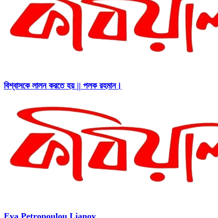
বিশ্বাসকে লালন করতে হয় || পলক রহমান।
Eva Petropoulou Lianoy