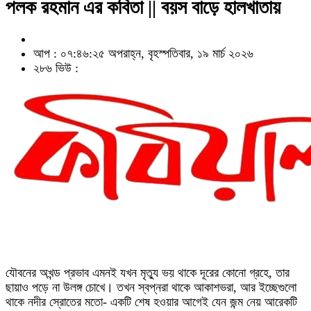
পলক রহমান এর কবিতা || বয়স বাড়ে হালখাতায়
আপ : ০৭:৪৬:২৫ অপরাহ্ন, বৃহস্পতিবার, ১৯ মার্চ ২০২৬
২৮৬ ভিউ :
যৌবনের অখন্ড প্রভাব এমনই যখন মৃত্যু ভয় থাকে দূরের কোনো গ্রহে, তার
ছায়াও পড়ে না উলঙ্গ চোখে। তখন স্বপ্নরা থাকে আকাশভরা, আর ইচ্ছেগুলো
থাকে নদীর স্রোতের মতো- একটি শেষ হওয়ার আগেই যেন জন্ম নেয় আরেকটি