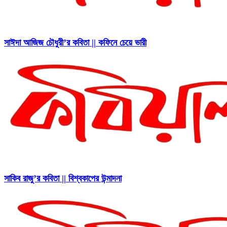
সাঈদা আজিজ চৌধুরী’র কবিতা || কফিনে চেয়ে ভারী
সাকিব রাজু’র কবিতা || বিশ্বকাপের উন্মাদনা