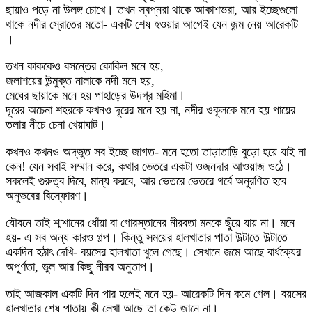
ছায়াও পড়ে না উলঙ্গ চোখে। তখন স্বপ্নরা থাকে আকাশভরা, আর ইচ্ছেগুলো
থাকে নদীর স্রোতের মতো- একটি শেষ হওয়ার আগেই যেন জন্ম নেয় আরেকটি
।
তখন কাককেও বসন্তের কোকিল মনে হয়,
জলাশয়ের উন্মুক্ত নালাকে নদী মনে হয়,
মেঘের ছায়াকে মনে হয় পাহাড়ের উদগ্র মহিমা।
দূরের অচেনা শহরকে কখনও দূরের মনে হয় না, নদীর ওকূলকে মনে হয় পায়ের
তলার নীচে চেনা খেয়াঘাট।
কখনও কখনও অদ্ভুত সব ইচ্ছে জাগত- মনে হতো তাড়াতাড়ি বুড়ো হয়ে যাই না
কেন! যেন সবাই সম্মান করে, কথার ভেতরে একটা ওজনদার আওয়াজ ওঠে।
সকলেই গুরুত্ব দিবে, মান্য করবে, আর ভেতরে ভেতরে গর্বে অনুরণিত হবে
অনুভবের বিস্ফোরণ।
যৌবনে তাই শ্মশানের ধোঁয়া বা গোরস্তানের নীরবতা মনকে ছুঁয়ে যায় না। মনে
হয়- এ সব অন্য কারও গল্প। কিন্তু সময়ের হালখাতার পাতা উল্টাতে উল্টাতে
একদিন হঠাৎ দেখি- বয়সের হালখাতা খুলে গেছে। সেখানে জমে আছে বার্ধক্যের
অপূর্ণতা, ভুল আর কিছু নীরব অনুতাপ।
তাই আজকাল একটি দিন পার হলেই মনে হয়- আরেকটি দিন কমে গেল। বয়সের
হালখাতার শেষ পাতায় কী লেখা আছে তা কেউ জানে না।