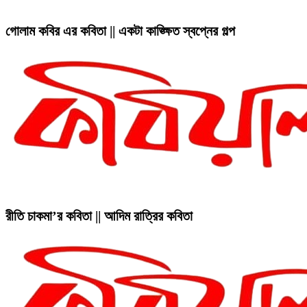
গোলাম কবির এর কবিতা || একটা কাঙ্ক্ষিত স্বপ্নের গল্প
রীতি চাকমা’র কবিতা || আদিম রাত্রির কবিতা