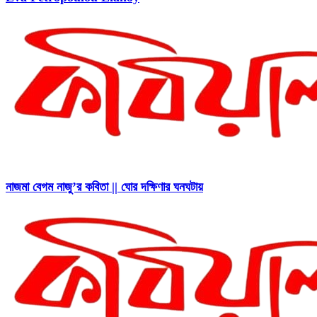
নাজমা বেগম নাজু’র কবিতা || ঘোর দক্ষিণার ঘনঘটায়