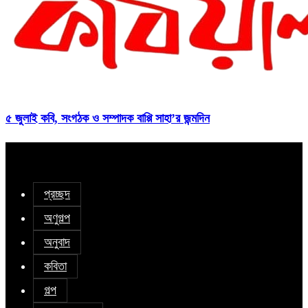
৫ জুলাই কবি, সংগঠক ও সম্পাদক বাপ্পি সাহা’র জন্মদিন
প্রচ্ছদ
অণুগল্প
অনুবাদ
কবিতা
গল্প