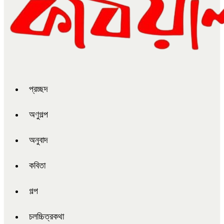
প্রচ্ছদ
অণুগল্প
অনুবাদ
কবিতা
গল্প
চলচ্চিত্রকথা