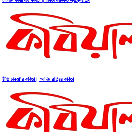
গোলাম কবির এর কবিতা || একটা কাঙ্ক্ষিত স্বপ্নের গল্প
রীতি চাকমা’র কবিতা || আদিম রাত্রির কবিতা