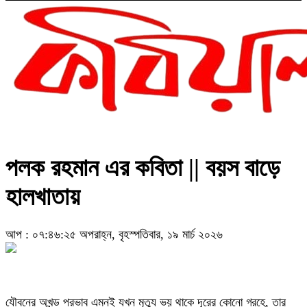
পলক রহমান এর কবিতা || বয়স বাড়ে
হালখাতায়
আপ : ০৭:৪৬:২৫ অপরাহ্ন, বৃহস্পতিবার, ১৯ মার্চ ২০২৬
যৌবনের অখন্ড প্রভাব এমনই যখন মৃত্যু ভয় থাকে দূরের কোনো গ্রহে, তার