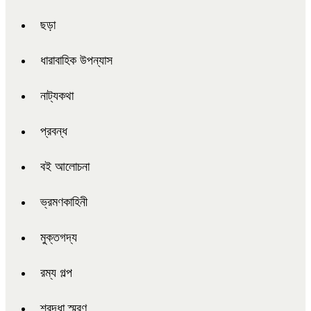
ছড়া
ধারাবাহিক উপন্যাস
নাট্যকথা
প্রবন্ধ
বই আলোচনা
ভ্রমণকাহিনী
মুক্তগদ্য
রম্য গল্প
শ্রদ্ধা স্মরণ