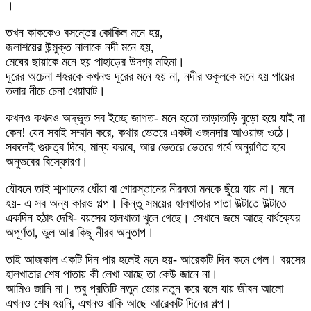
।
তখন কাককেও বসন্তের কোকিল মনে হয়,
জলাশয়ের উন্মুক্ত নালাকে নদী মনে হয়,
মেঘের ছায়াকে মনে হয় পাহাড়ের উদগ্র মহিমা।
দূরের অচেনা শহরকে কখনও দূরের মনে হয় না, নদীর ওকূলকে মনে হয় পায়ের
তলার নীচে চেনা খেয়াঘাট।
কখনও কখনও অদ্ভুত সব ইচ্ছে জাগত- মনে হতো তাড়াতাড়ি বুড়ো হয়ে যাই না
কেন! যেন সবাই সম্মান করে, কথার ভেতরে একটা ওজনদার আওয়াজ ওঠে।
সকলেই গুরুত্ব দিবে, মান্য করবে, আর ভেতরে ভেতরে গর্বে অনুরণিত হবে
অনুভবের বিস্ফোরণ।
যৌবনে তাই শ্মশানের ধোঁয়া বা গোরস্তানের নীরবতা মনকে ছুঁয়ে যায় না। মনে
হয়- এ সব অন্য কারও গল্প। কিন্তু সময়ের হালখাতার পাতা উল্টাতে উল্টাতে
একদিন হঠাৎ দেখি- বয়সের হালখাতা খুলে গেছে। সেখানে জমে আছে বার্ধক্যের
অপূর্ণতা, ভুল আর কিছু নীরব অনুতাপ।
তাই আজকাল একটি দিন পার হলেই মনে হয়- আরেকটি দিন কমে গেল। বয়সের
হালখাতার শেষ পাতায় কী লেখা আছে তা কেউ জানে না।
আমিও জানি না। তবু প্রতিটি নতুন ভোর নতুন করে বলে যায় জীবন আলো
এখনও শেষ হয়নি, এখনও বাকি আছে আরেকটি দিনের গল্প।