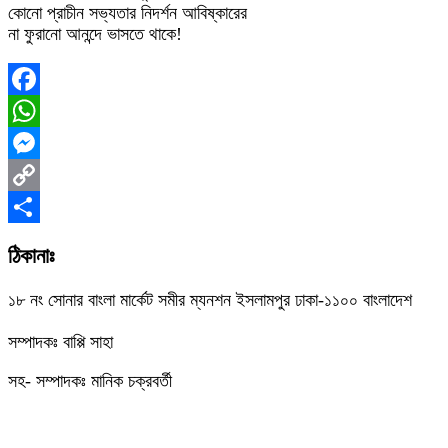
কোনো প্রাচীন সভ্যতার নিদর্শন আবিষ্কারের
না ফুরানো আনন্দে ভাসতে থাকে!
Facebook
WhatsApp
Messenger
Copy
Link
Share
ঠিকানাঃ
১৮ নং সোনার বাংলা মার্কেট সমীর ম্যনশন ইসলামপুর ঢাকা-১১০০ বাংলাদেশ
সম্পাদকঃ বাপ্পি সাহা
সহ- সম্পাদকঃ মানিক চক্রবর্তী