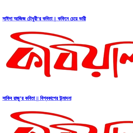
সাঈদা আজিজ চৌধুরী’র কবিতা || কফিনে চেয়ে ভারী
সাকিব রাজু’র কবিতা || বিশ্বকাপের উন্মাদনা