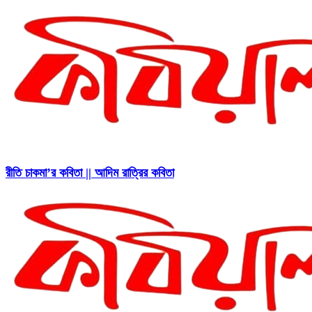
রীতি চাকমা’র কবিতা || আদিম রাত্রির কবিতা