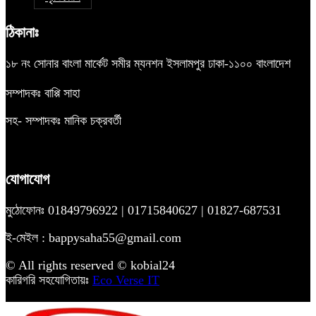
ঠিকানাঃ
১৮ নং সোনার বাংলা মার্কেট সমীর ম্যনশন ইসলামপুর ঢাকা-১১০০ বাংলাদেশ
সম্পাদকঃ বাপ্পি সাহা
সহ- সম্পাদকঃ মানিক চক্রবর্তী
যোগাযোগ
মুঠোফোনঃ 01849796922 | 01715840627 | 01827-687531
ই-মেইল : bappysaha55@gmail.com
© All rights reserved © kobial24
কারিগরি সহযোগিতায়ঃ
Eco Verse IT