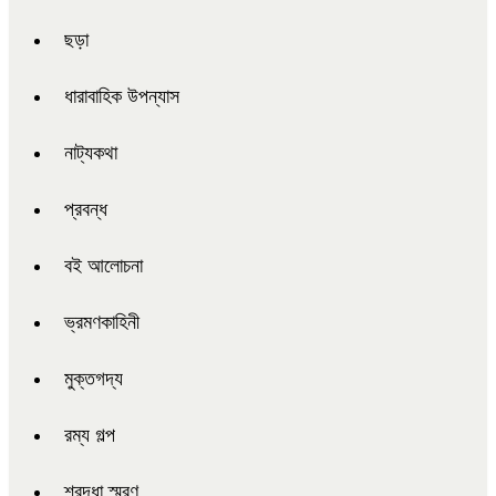
ছড়া
ধারাবাহিক উপন্যাস
নাট্যকথা
প্রবন্ধ
বই আলোচনা
ভ্রমণকাহিনী
মুক্তগদ্য
রম্য গল্প
শ্রদ্ধা স্মরণ