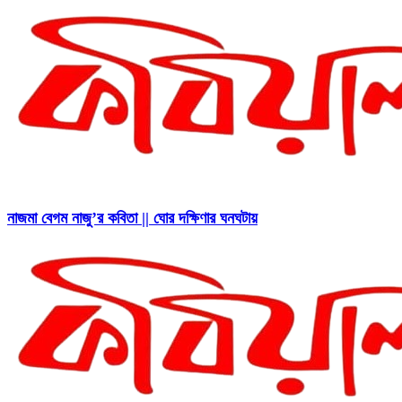
নাজমা বেগম নাজু’র কবিতা || ঘোর দক্ষিণার ঘনঘটায়