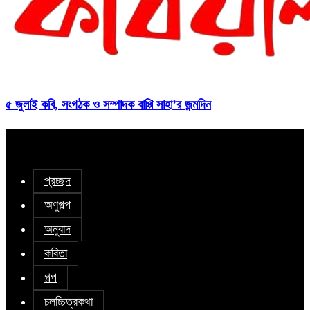
৫ জুলাই কবি, সংগঠক ও সম্পাদক বাপ্পি সাহা’র জন্মদিন
প্রচ্ছদ
অণুগল্প
অনুবাদ
কবিতা
গল্প
চলচ্চিত্রকথা