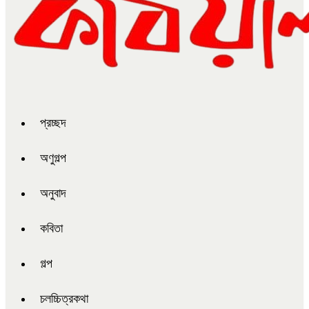
প্রচ্ছদ
অণুগল্প
অনুবাদ
কবিতা
গল্প
চলচ্চিত্রকথা