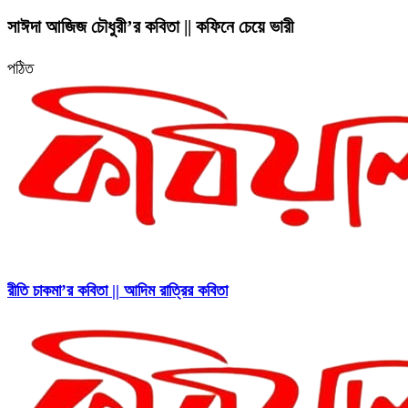
সাঈদা আজিজ চৌধুরী’র কবিতা || কফিনে চেয়ে ভারী
পঠিত
রীতি চাকমা’র কবিতা || আদিম রাত্রির কবিতা