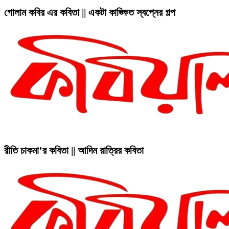
গোলাম কবির এর কবিতা || একটা কাঙ্ক্ষিত স্বপ্নের গল্প
রীতি চাকমা’র কবিতা || আদিম রাত্রির কবিতা