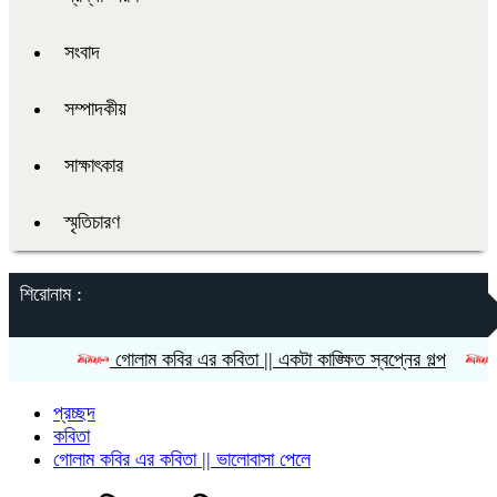
সংবাদ
সম্পাদকীয়
সাক্ষাৎকার
স্মৃতিচারণ
শিরোনাম :
গোলাম কবির এর কবিতা || একটা কাঙ্ক্ষিত স্বপ্নের গল্প
রীতি চাকমা
প্রচ্ছদ
কবিতা
গোলাম কবির এর কবিতা || ভালোবাসা পেলে