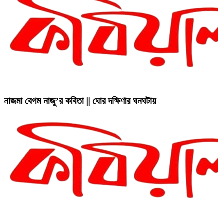
নাজমা বেগম নাজু’র কবিতা || ঘোর দক্ষিণার ঘনঘটায়