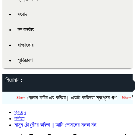
সংবাদ
সম্পাদকীয়
সাক্ষাৎকার
স্মৃতিচারণ
শিরোনাম :
গোলাম কবির এর কবিতা || একটা কাঙ্ক্ষিত স্বপ্নের গল্প
রীতি চাকমা’র ক
প্রচ্ছদ
কবিতা
মাসুম চৌধুরী’র কবিতা || আমি তোমাদের সংজ্ঞা নই