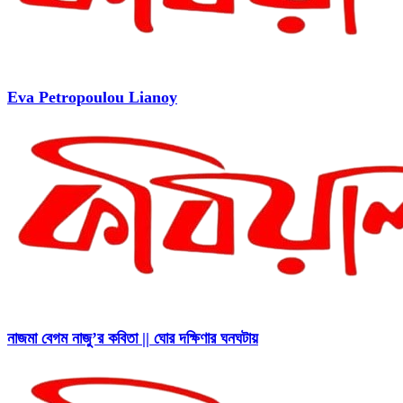
Eva Petropoulou Lianoy
নাজমা বেগম নাজু’র কবিতা || ঘোর দক্ষিণার ঘনঘটায়