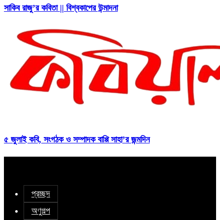
সাকিব রাজু’র কবিতা || বিশ্বকাপের উন্মাদনা
৫ জুলাই কবি, সংগঠক ও সম্পাদক বাপ্পি সাহা’র জন্মদিন
প্রচ্ছদ
অণুগল্প