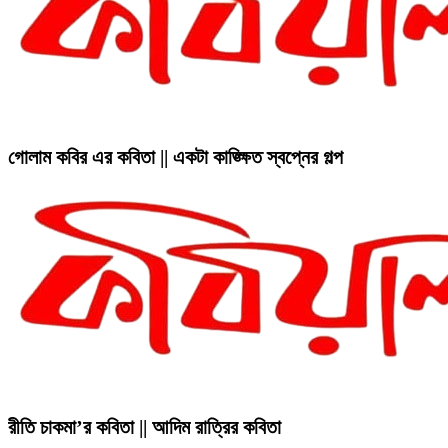
গোলাম কবির এর কবিতা || একটা কাঙ্ক্ষিত স্বপ্নের গল্প
রীতি চাকমা’র কবিতা || আদিম রাত্রির কবিতা