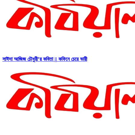
সাঈদা আজিজ চৌধুরী’র কবিতা || কফিনে চেয়ে ভারী