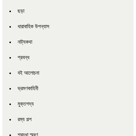
ছড়া
ধারাবাহিক উপন্যাস
নাট্যকথা
প্রবন্ধ
বই আলোচনা
ভ্রমণকাহিনী
মুক্তগদ্য
রম্য গল্প
শ্রদ্ধা স্মরণ