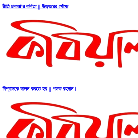
রীতি চাকমা’র কবিতা || উত্তরের খোঁজে
বিশ্বাসকে লালন করতে হয় || পলক রহমান।