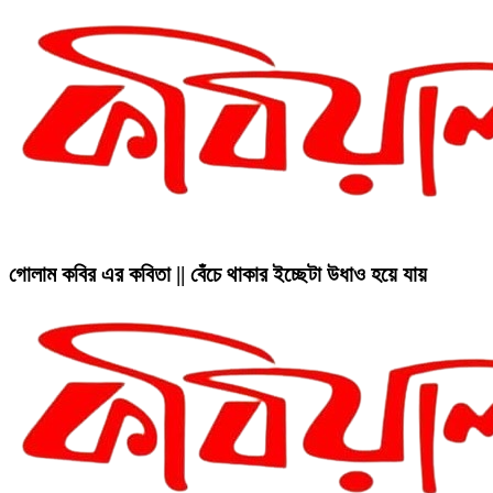
গোলাম কবির এর কবিতা || বেঁচে থাকার ইচ্ছেটা উধাও হয়ে যায়