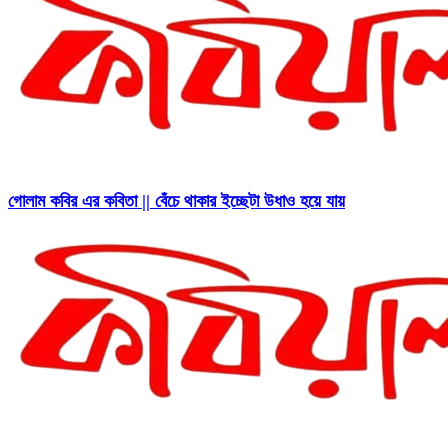
গোলাম কবির এর কবিতা || বেঁচে থাকার ইচ্ছেটা উধাও হয়ে যায়