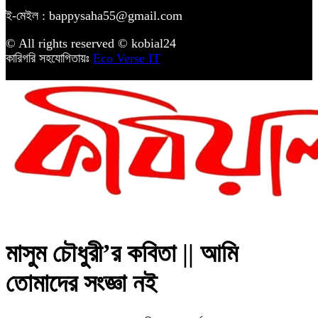
ই-মেইল : bappysaha55@gmail.com
© All rights reserved © kobial24
কারিগরি সহযোগিতায়ঃ
Eco Verse IT
মাসুম চৌধুরী’র কবিতা || আমি
তোমাদের সংজ্ঞা নই