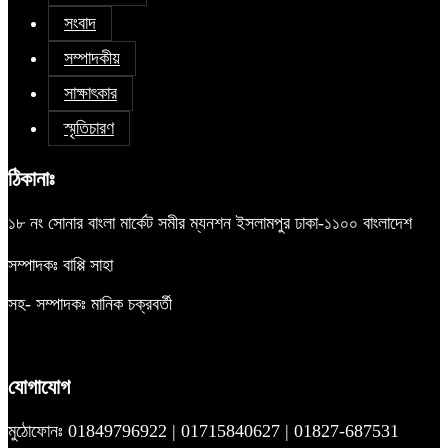
সংবাদ
সম্পাদকীয়
সাক্ষাৎকার
স্মৃতিচারণ
ঠিকানাঃ
১৮ নং সোনার বাংলা মার্কেট সমীর ম্যনশন ইসলামপুর ঢাকা-১১০০ বাংলাদেশ
সম্পাদকঃ বাপ্পি সাহা
সহ- সম্পাদকঃ মানিক চক্রবর্তী
যোগাযোগ
মুঠোফোনঃ 01849796922 | 01715840627 | 01827-687531