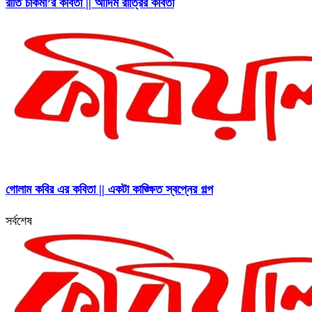
রীতি চাকমা’র কবিতা || আদিম রাত্রির কবিতা
গোলাম কবির এর কবিতা || একটা কাঙ্ক্ষিত স্বপ্নের গল্প
সর্বশেষ