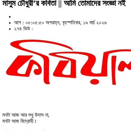
মাসুম চৌধুরী’র কবিতা || আমি তোমাদের সংজ্ঞা নই
আপ : ০৮:০৫:৫০ অপরাহ্ন, বৃহস্পতিবার, ১৯ মার্চ ২০২৬
২৭৪ ভিউ :
মনটা আজ আর শুধু উদাস না,
মনটা আজ বিদ্রোহী।