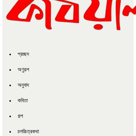
প্রচ্ছদ
অণুগল্প
অনুবাদ
কবিতা
গল্প
চলচ্চিত্রকথা