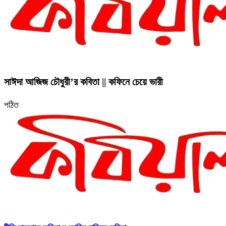
সাঈদা আজিজ চৌধুরী’র কবিতা || কফিনে চেয়ে ভারী
পঠিত