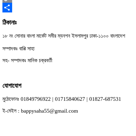
Copy
Link
Share
ঠিকানাঃ
১৮ নং সোনার বাংলা মার্কেট সমীর ম্যনশন ইসলামপুর ঢাকা-১১০০ বাংলাদেশ
সম্পাদকঃ বাপ্পি সাহা
সহ- সম্পাদকঃ মানিক চক্রবর্তী
যোগাযোগ
মুঠোফোনঃ 01849796922 | 01715840627 | 01827-687531
ই-মেইল : bappysaha55@gmail.com