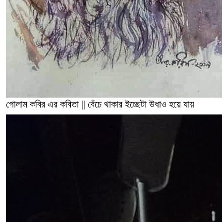
গোলাম কবির এর কবিতা || বেঁচে থাকার ইচ্ছেটা উধাও হয়ে যায়