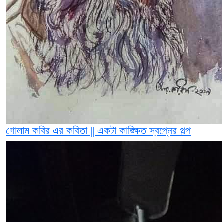
গোলাম কবির এর কবিতা || একটা কাঙ্ক্ষিত স্বপ্নের গল্প