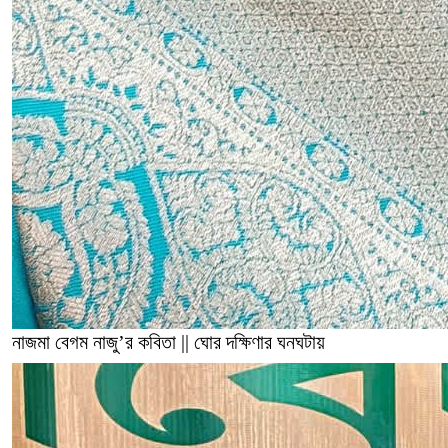
নাজমা বেগম নাজু’র কবিতা || ঘোর দক্ষিণার ঘনঘটায়