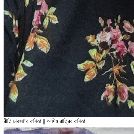
রীতি চাকমা’র কবিতা || আদিম রাত্রির কবিতা