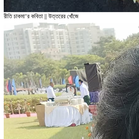
রীতি চাকমা’র কবিতা || উত্তরের খোঁজে