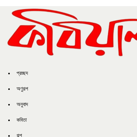
প্রচ্ছদ
অণুগল্প
অনুবাদ
কবিতা
গল্প