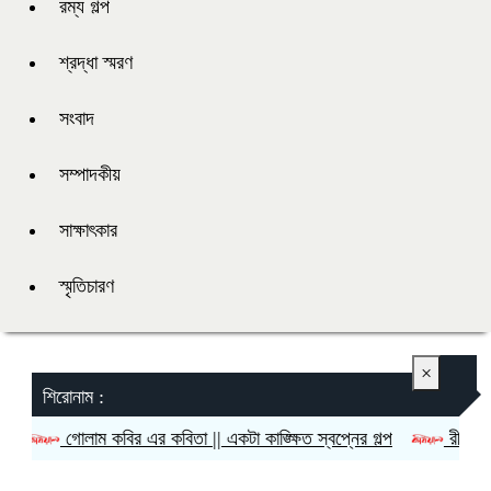
রম্য গল্প
শ্রদ্ধা স্মরণ
সংবাদ
সম্পাদকীয়
সাক্ষাৎকার
স্মৃতিচারণ
×
শিরোনাম :
তা || একটা কাঙ্ক্ষিত স্বপ্নের গল্প
রীতি চাকমা’র কবিতা || আদিম রাত্র