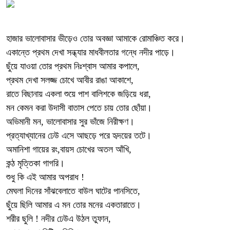
হাজার ভালোবাসার ভীড়েও তোর অবজ্ঞা আমাকে রোমাঞ্চিত করে।
একান্তে প্রথম দেখা সন্ধ্যার মাধবীলতার গন্ধে নদীর পাড়ে।
ছুঁয়ে যাওয়া তোর প্রথম নিঃশ্বাস আমার কপালে,
প্রথম দেখা সলজ্জ চোখে আবীর রাঙা আকাশে,
রাতে বিছানায় একলা শুয়ে পাশ বালিশকে জড়িয়ে ধরা,
মন কেমন করা উদাসী বাতাস পেতে চায় তোর ছোঁয়া।
অভিমানী মন, ভালোবাসার সুর ভাঁজে নিরীক্ষণ।
প্রত্যাখ্যানের ঢেউ এসে আছড়ে পরে হৃদয়ের তটে।
অমানিশা গায়ের রং,বায়স চোখের অতল আঁখি,
কন্ঠ মৃত্তিকা গাগরি।
শুধু কি এই আমার অপরাধ !
মেঘলা দিনের সাঁঝবেলাতে বাউল ঘাটের পানসিতে,
ছুঁয়ে ছিলি আমার এ মন তোর মনের একতারাতে।
শরীর ছুলি ! নদীর ঢেউএ উঠল তুফান,