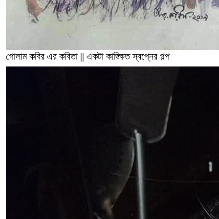
গোলাম কবির এর কবিতা || একটা কাঙ্ক্ষিত স্বপ্নের গল্প