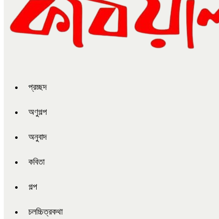
প্রচ্ছদ
অণুগল্প
অনুবাদ
কবিতা
গল্প
চলচ্চিত্রকথা