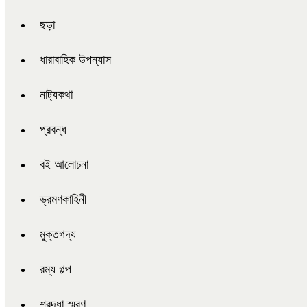
ছড়া
ধারাবাহিক উপন্যাস
নাট্যকথা
প্রবন্ধ
বই আলোচনা
ভ্রমণকাহিনী
মুক্তগদ্য
রম্য গল্প
শ্রদ্ধা স্মরণ