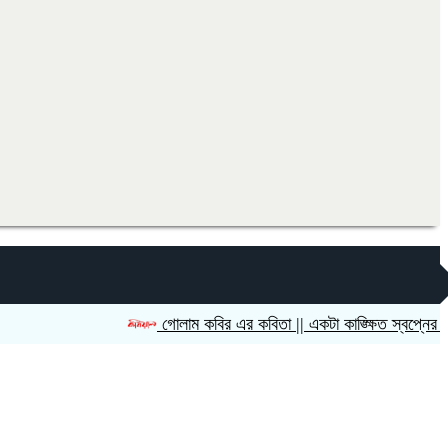
গোলাম কবির এর কবিতা || একটা কাঙ্ক্ষিত স্বপ্নের গল্প