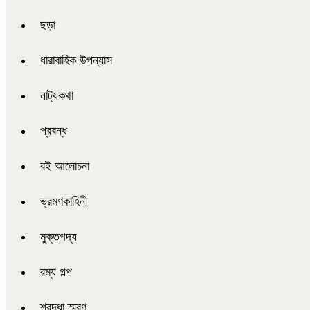
ছড়া
ধারাবাহিক উপন্যাস
নাট্যকথা
প্রবন্ধ
বই আলোচনা
ভ্রমণকাহিনী
মুক্তগদ্য
রম্য গল্প
শ্রদ্ধা স্মরণ