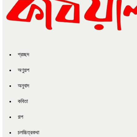
প্রচ্ছদ
অণুগল্প
অনুবাদ
কবিতা
গল্প
চলচ্চিত্রকথা