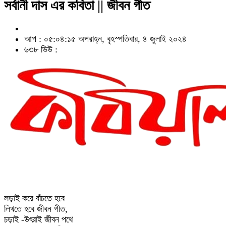
সর্বানী দাস এর কবিতা || জীবন গীত
আপ : ০৫:০৪:১৫ অপরাহ্ন, বৃহস্পতিবার, ৪ জুলাই ২০২৪
৬৩৮ ভিউ :
লড়াই করে বাঁচতে হবে
লিখতে হবে জীবন গীত,
চড়াই -উৎরাই জীবন পথে