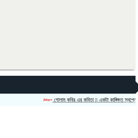
গোলাম কবির এর কবিতা || একটা কাঙ্ক্ষিত স্বপ্নের গল্প