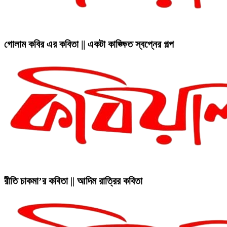
গোলাম কবির এর কবিতা || একটা কাঙ্ক্ষিত স্বপ্নের গল্প
রীতি চাকমা’র কবিতা || আদিম রাত্রির কবিতা