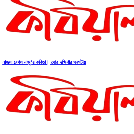
নাজমা বেগম নাজু’র কবিতা || ঘোর দক্ষিণার ঘনঘটায়