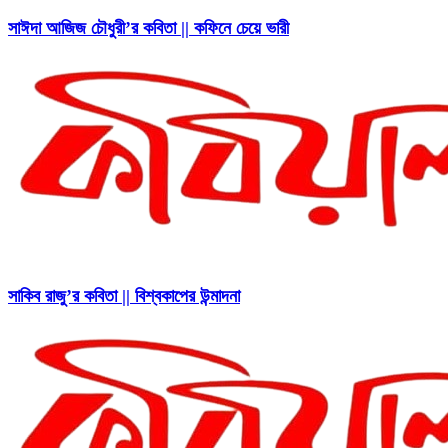
সাঈদা আজিজ চৌধুরী’র কবিতা || কফিনে চেয়ে ভারী
সাকিব রাজু’র কবিতা || বিশ্বকাপের উন্মাদনা