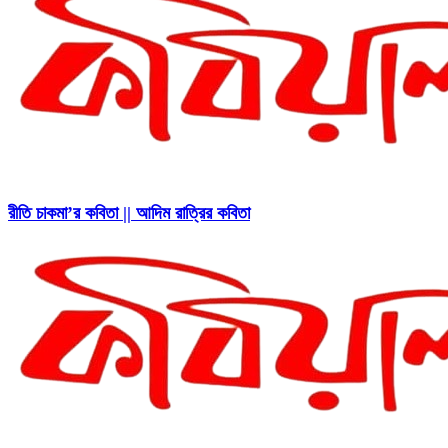
রীতি চাকমা’র কবিতা || আদিম রাত্রির কবিতা