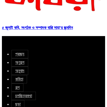
৫ জুলাই কবি, সংগঠক ও সম্পাদক বাপ্পি সাহা’র জন্মদিন
প্রচ্ছদ
অণুগল্প
অনুবাদ
কবিতা
গল্প
চলচ্চিত্রকথা
ছড়া