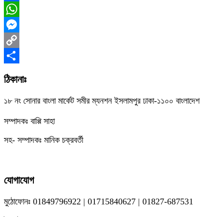
Facebook
WhatsApp
Messenger
Copy
Link
Share
ঠিকানাঃ
১৮ নং সোনার বাংলা মার্কেট সমীর ম্যনশন ইসলামপুর ঢাকা-১১০০ বাংলাদেশ
সম্পাদকঃ বাপ্পি সাহা
সহ- সম্পাদকঃ মানিক চক্রবর্তী
যোগাযোগ
মুঠোফোনঃ 01849796922 | 01715840627 | 01827-687531