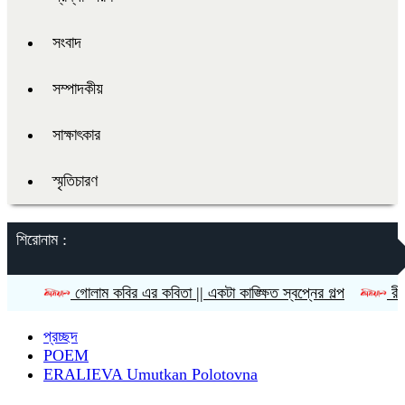
সংবাদ
সম্পাদকীয়
সাক্ষাৎকার
স্মৃতিচারণ
শিরোনাম :
গোলাম কবির এর কবিতা || একটা কাঙ্ক্ষিত স্বপ্নের গল্প
রীতি চাকমা’র কব
প্রচ্ছদ
POEM
ERALIEVA Umutkan Polotovna