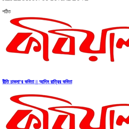
পঠিত
রীতি চাকমা’র কবিতা || আদিম রাত্রির কবিতা