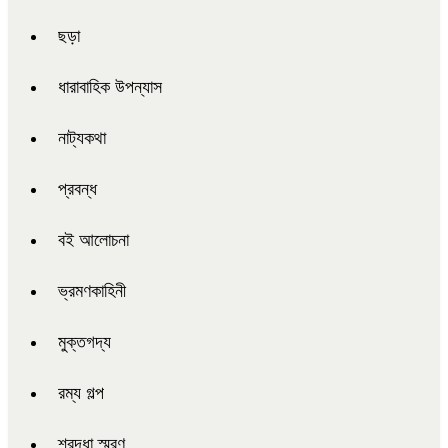
ছড়া
ধারাবাহিক উপন্যাস
নাট্যকথা
প্রবন্ধ
বই আলোচনা
ভ্রমণকাহিনী
মুক্তগদ্য
রম্য গল্প
শ্রদ্ধা স্মরণ