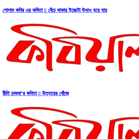
গোলাম কবির এর কবিতা || বেঁচে থাকার ইচ্ছেটা উধাও হয়ে যায়
রীতি চাকমা’র কবিতা || উত্তরের খোঁজে