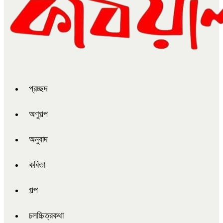
প্রচ্ছদ
অণুগল্প
অনুবাদ
কবিতা
গল্প
চলচ্চিত্রকথা