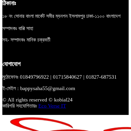
ঠিকানাঃ
১৮ নং সোনার বাংলা মার্কেট সমীর ম্যনশন ইসলামপুর ঢাকা-১১০০ বাংলাদেশ
সম্পাদকঃ বাপ্পি সাহা
সহ- সম্পাদকঃ মানিক চক্রবর্তী
যোগাযোগ
মুঠোফোনঃ 01849796922 | 01715840627 | 01827-687531
ই-মেইল : bappysaha55@gmail.com
© All rights reserved © kobial24
কারিগরি সহযোগিতায়ঃ
Eco Verse IT