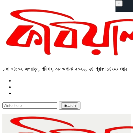
×
ঢাকা
০৪:০২ অপরাহ্ন, শনিবার, ০৮ অগাস্ট ২০২৬, ২৪ শ্রাবণ ১৪৩৩ বঙ্গাব্দ