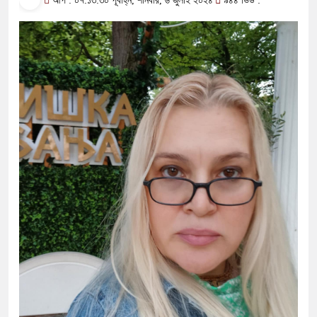
আপ : ০৭:১৩:৩০ পূর্বাহ্ন, শনিবার, ৬ জুলাই ২০২৪
৯৪৪ ভিউ :