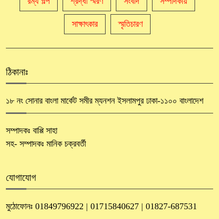
রম্য গল্প
শ্রদ্ধা স্মরণ
সংবাদ
সম্পাদকীয়
সাক্ষাৎকার
স্মৃতিচারণ
ঠিকানাঃ
১৮ নং সোনার বাংলা মার্কেট সমীর ম্যনশন ইসলামপুর ঢাকা-১১০০ বাংলাদেশ
সম্পাদকঃ বাপ্পি সাহা
সহ- সম্পাদকঃ মানিক চক্রবর্তী
যোগাযোগ
মুঠোফোনঃ 01849796922 | 01715840627 | 01827-687531