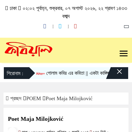
ঢাকা
০২:০২ পূর্বাহ্ন, শুক্রবার, ০৭ অগাস্ট ২০২৬, ২২ শ্রাবণ ১৪৩৩
বঙ্গাব্দ
×
গোলাম কবির এর কবিতা || একটা কাঙ্ক্ষিত স্বপ্নের গল্প
শিরোনাম :
প্রচ্ছদ
POEM
Poet Maja Milojković
Poet Maja Milojković