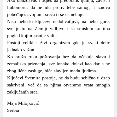
Ako obuzdavaš i uspeš da preobratiš ljutnju, zavist i
ljubomoru, da ne idu protiv tebe samog, i iznova
pobeđuješ svoj um, sreća ti se osmehuje.
Nisu nebeski ključevi nedohvatljivi, na nebu gore,
sve je tu na Zemlji vidljivo i sa smislom ko ima
pogled kojim jasnije vidi .
Postoji veliki i živi organizam gde je svaki delić
jednako važan.
Ko pruža ruku poštovanja bez da očekuje slavu i
zemaljska priznanja, sve ionako dolazi kao dar a ne
zbog lične zasluge, biće slavljen među ljudima.
Ključevi Svemira postoje, ne da budu sebično u dzep
sakriveni, već da sa njima otvaramo vrata mnogih
zaključanih srca.
Maja Milojković
Serbia