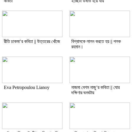
কবিতা
ইচ্ছেটা উধাও হয়ে যায়
রীতি চাকমা’র কবিতা || উত্তরের খোঁজে
বিশ্বাসকে লালন করতে হয় || পলক
রহমান।
Eva Petropoulou Lianoy
নাজমা বেগম নাজু’র কবিতা || ঘোর
দক্ষিণার ঘনঘটায়