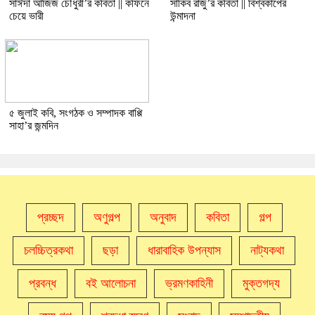
সাঈদা আজিজ চৌধুরী’র কবিতা || কফিনে
সাকিব রাজু’র কবিতা || বিশ্বকাপের
চেয়ে ভারী
উন্মাদনা
৫ জুলাই কবি, সংগঠক ও সম্পাদক বাপ্পি
সাহা’র জন্মদিন
প্রচ্ছদ
অণুগল্প
অনুবাদ
কবিতা
গল্প
চলচ্চিত্রকথা
ছড়া
ধারাবাহিক উপন্যাস
নাট্যকথা
প্রবন্ধ
বই আলোচনা
ভ্রমণকাহিনী
মুক্তগদ্য