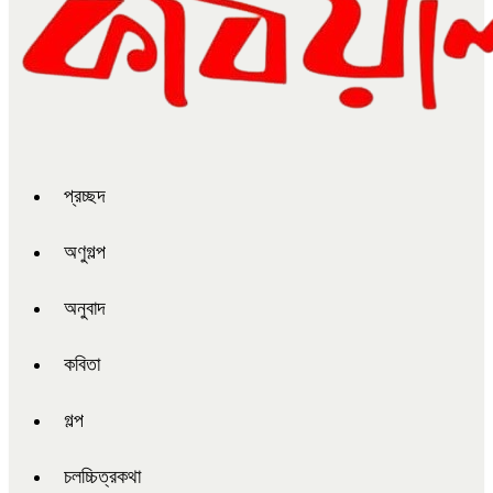
প্রচ্ছদ
অণুগল্প
অনুবাদ
কবিতা
গল্প
চলচ্চিত্রকথা