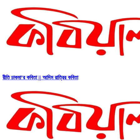
রীতি চাকমা’র কবিতা || আদিম রাত্রির কবিতা