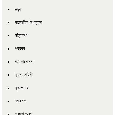
ছড়া
ধারাবাহিক উপন্যাস
নাট্যকথা
প্রবন্ধ
বই আলোচনা
ভ্রমণকাহিনী
মুক্তগদ্য
রম্য গল্প
শ্রদ্ধা স্মরণ