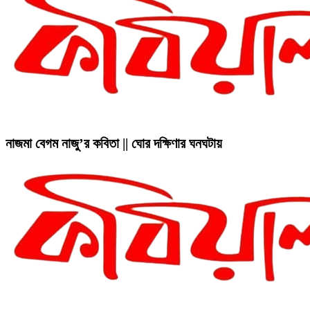
নাজমা বেগম নাজু’র কবিতা || ঘোর দক্ষিণার ঘনঘটায়