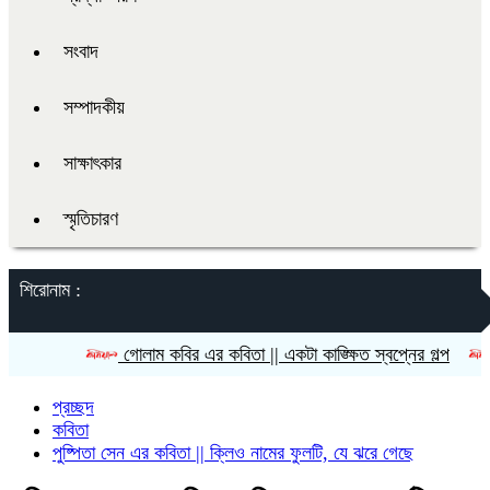
সংবাদ
সম্পাদকীয়
সাক্ষাৎকার
স্মৃতিচারণ
শিরোনাম :
গোলাম কবির এর কবিতা || একটা কাঙ্ক্ষিত স্বপ্নের গল্প
রীতি চাক
প্রচ্ছদ
কবিতা
পুষ্পিতা সেন এর কবিতা || ক্লিও নামের ফুলটি, যে ঝরে গেছে