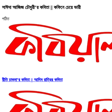
সাঈদা আজিজ চৌধুরী’র কবিতা || কফিনে চেয়ে ভারী
পঠিত
রীতি চাকমা’র কবিতা || আদিম রাত্রির কবিতা