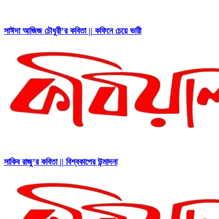
সাঈদা আজিজ চৌধুরী’র কবিতা || কফিনে চেয়ে ভারী
সাকিব রাজু’র কবিতা || বিশ্বকাপের উন্মাদনা