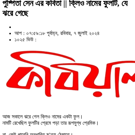
পুষ্পিতা সেন এর কবিতা || ক্লিও নামের ফুলটি, যে
ঝরে গেছে
আপ : ০৭:৫৯:১৮ পূর্বাহ্ন, রবিবার, ৭ জুলাই ২০২৪
১০২৫ ভিউ :
আজ সকালে ঝরে গেল ক্লিও নামের একটা ফুল।
নামটি রেখেছিল ফুলটির প্রেমে পড়া তার রূপমুগ্ধ প্রেমিক।
না, কেউ পারেনি অবধারিত মৃ’ত্যু ঠেকাতে।