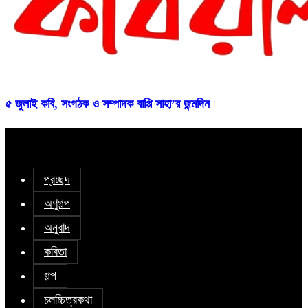
৫ জুলাই কবি, সংগঠক ও সম্পাদক বাপ্পি সাহা’র জন্মদিন
প্রচ্ছদ
অণুগল্প
অনুবাদ
কবিতা
গল্প
চলচ্চিত্রকথা