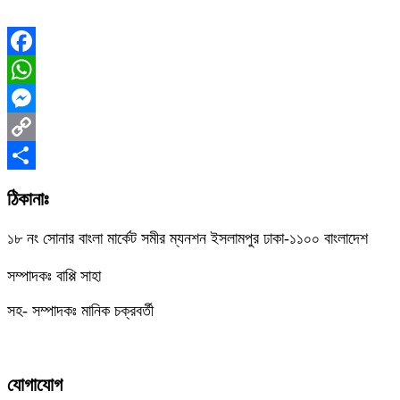
Facebook
WhatsApp
Messenger
Copy
Link
Share
ঠিকানাঃ
১৮ নং সোনার বাংলা মার্কেট সমীর ম্যনশন ইসলামপুর ঢাকা-১১০০ বাংলাদেশ
সম্পাদকঃ বাপ্পি সাহা
সহ- সম্পাদকঃ মানিক চক্রবর্তী
যোগাযোগ