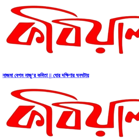
নাজমা বেগম নাজু’র কবিতা || ঘোর দক্ষিণার ঘনঘটায়