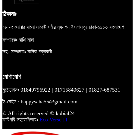
ঠিকানাঃ
১৮ নং সোনার বাংলা মার্কেট সমীর ম্যনশন ইসলামপুর ঢাকা-১১০০ বাংলাদেশ
সম্পাদকঃ বাপ্পি সাহা
সহ- সম্পাদকঃ মানিক চক্রবর্তী
যোগাযোগ
মুঠোফোনঃ 01849796922 | 01715840627 | 01827-687531
ই-মেইল : bappysaha55@gmail.com
© All rights reserved © kobial24
কারিগরি সহযোগিতায়ঃ
Eco Verse IT