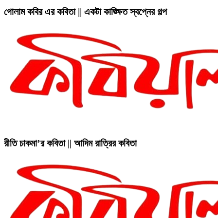
গোলাম কবির এর কবিতা || একটা কাঙ্ক্ষিত স্বপ্নের গল্প
রীতি চাকমা’র কবিতা || আদিম রাত্রির কবিতা