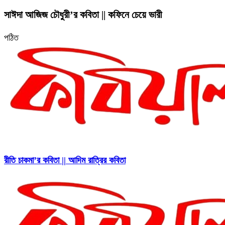
সাঈদা আজিজ চৌধুরী’র কবিতা || কফিনে চেয়ে ভারী
পঠিত
রীতি চাকমা’র কবিতা || আদিম রাত্রির কবিতা