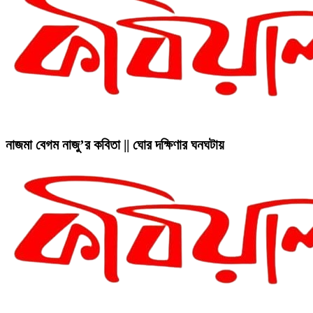
নাজমা বেগম নাজু’র কবিতা || ঘোর দক্ষিণার ঘনঘটায়