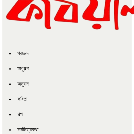
প্রচ্ছদ
অণুগল্প
অনুবাদ
কবিতা
গল্প
চলচ্চিত্রকথা