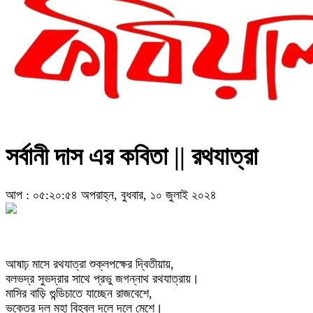
সর্বানী দাস এর কবিতা || রথযাত্রা
আপ : ০৫:২০:৫৪ অপরাহ্ন, বুধবার, ১০ জুলাই ২০২৪
আষাঢ় মাসে রথযাত্রা শুক্লপক্ষের দ্বিতীয়ায়,
বলভদ্র সুভদ্রার সাথে প্রভু জগন্নাথ রথযাত্রায়।
মাসির বাড়ি গুন্ডিচাতে যাচ্ছেন রাজবেশে,
ভক্তের দল মহা বিহ্বল দলে দলে মেশে।