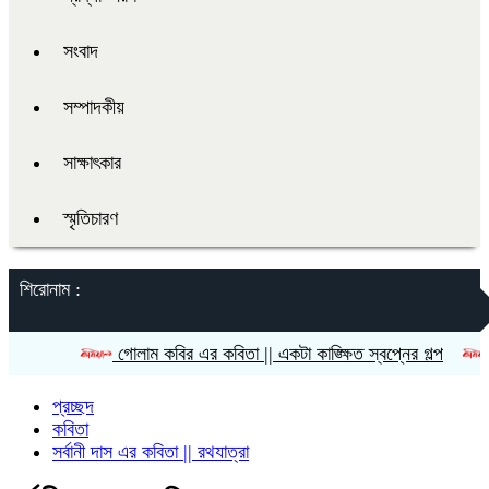
সংবাদ
সম্পাদকীয়
সাক্ষাৎকার
স্মৃতিচারণ
শিরোনাম :
গোলাম কবির এর কবিতা || একটা কাঙ্ক্ষিত স্বপ্নের গল্প
রীতি চাকম
প্রচ্ছদ
কবিতা
সর্বানী দাস এর কবিতা || রথযাত্রা