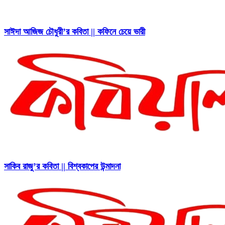
সাঈদা আজিজ চৌধুরী’র কবিতা || কফিনে চেয়ে ভারী
সাকিব রাজু’র কবিতা || বিশ্বকাপের উন্মাদনা