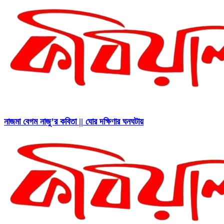
নাজমা বেগম নাজু’র কবিতা || ঘোর দক্ষিণার ঘনঘটায়