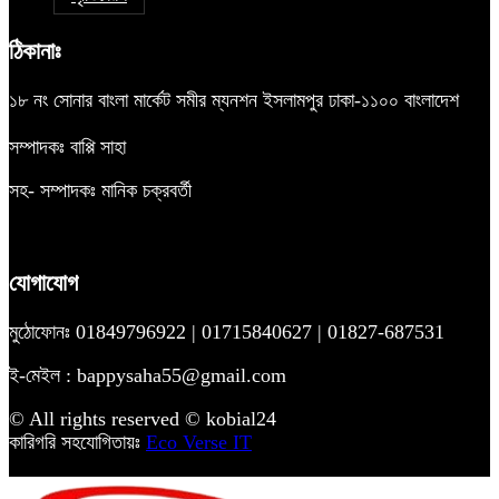
ঠিকানাঃ
১৮ নং সোনার বাংলা মার্কেট সমীর ম্যনশন ইসলামপুর ঢাকা-১১০০ বাংলাদেশ
সম্পাদকঃ বাপ্পি সাহা
সহ- সম্পাদকঃ মানিক চক্রবর্তী
যোগাযোগ
মুঠোফোনঃ 01849796922 | 01715840627 | 01827-687531
ই-মেইল : bappysaha55@gmail.com
© All rights reserved © kobial24
কারিগরি সহযোগিতায়ঃ
Eco Verse IT