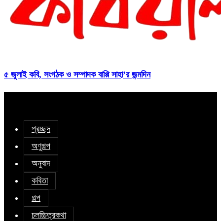
৫ জুলাই কবি, সংগঠক ও সম্পাদক বাপ্পি সাহা’র জন্মদিন
প্রচ্ছদ
অণুগল্প
অনুবাদ
কবিতা
গল্প
চলচ্চিত্রকথা