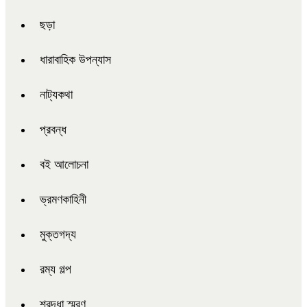
ছড়া
ধারাবাহিক উপন্যাস
নাট্যকথা
প্রবন্ধ
বই আলোচনা
ভ্রমণকাহিনী
মুক্তগদ্য
রম্য গল্প
শ্রদ্ধা স্মরণ