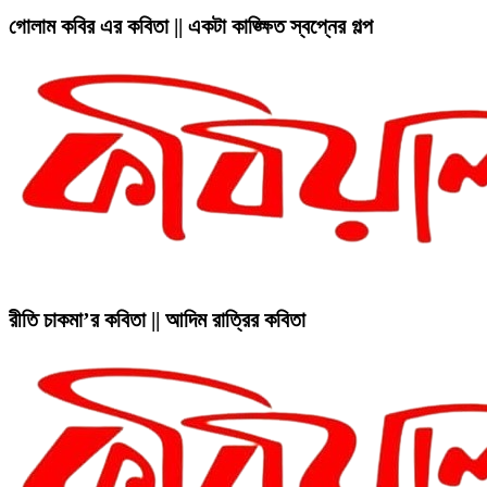
গোলাম কবির এর কবিতা || একটা কাঙ্ক্ষিত স্বপ্নের গল্প
রীতি চাকমা’র কবিতা || আদিম রাত্রির কবিতা