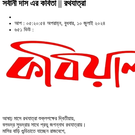
সর্বানী দাস এর কবিতা || রথযাত্রা
আপ : ০৫:২০:৫৪ অপরাহ্ন, বুধবার, ১০ জুলাই ২০২৪
৬৫১ ভিউ :
আষাঢ় মাসে রথযাত্রা শুক্লপক্ষের দ্বিতীয়ায়,
বলভদ্র সুভদ্রার সাথে প্রভু জগন্নাথ রথযাত্রায়।
মাসির বাড়ি গুন্ডিচাতে যাচ্ছেন রাজবেশে,