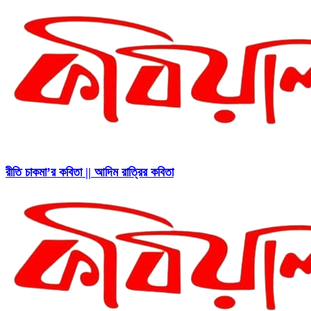
রীতি চাকমা’র কবিতা || আদিম রাত্রির কবিতা