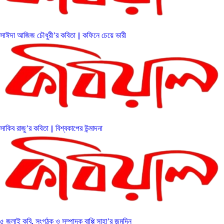
সাঈদা আজিজ চৌধুরী’র কবিতা || কফিনে চেয়ে ভারী
সাকিব রাজু’র কবিতা || বিশ্বকাপের উন্মাদনা
৫ জুলাই কবি, সংগঠক ও সম্পাদক বাপ্পি সাহা’র জন্মদিন