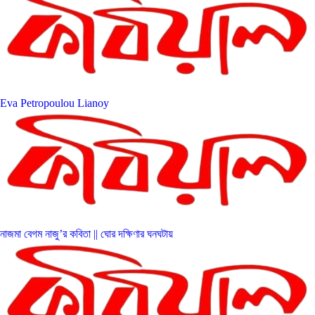
Eva Petropoulou Lianoy
নাজমা বেগম নাজু’র কবিতা || ঘোর দক্ষিণার ঘনঘটায়