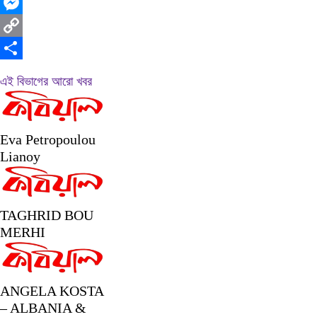
WhatsApp
Messenger
Copy
Link
Share
এই বিভাগের আরো খবর
Eva Petropoulou
Lianoy
TAGHRID BOU
MERHI
ANGELA KOSTA
– ALBANIA &