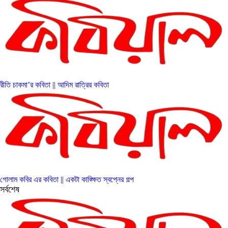
রীতি চাকমা’র কবিতা || আদিম রাত্রির কবিতা
গোলাম কবির এর কবিতা || একটা কাঙ্ক্ষিত স্বপ্নের গল্প
সর্বশেষ