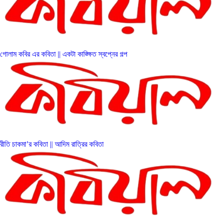
গোলাম কবির এর কবিতা || একটা কাঙ্ক্ষিত স্বপ্নের গল্প
রীতি চাকমা’র কবিতা || আদিম রাত্রির কবিতা