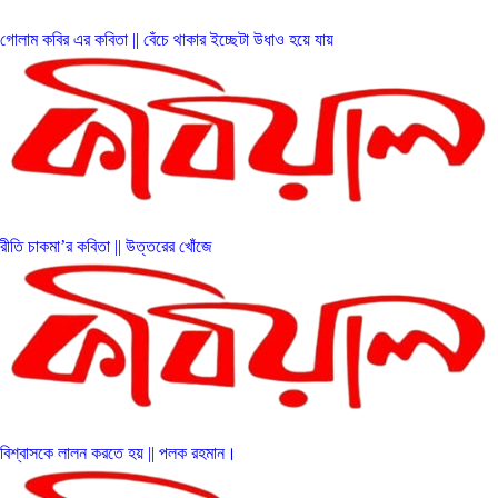
গোলাম কবির এর কবিতা || বেঁচে থাকার ইচ্ছেটা উধাও হয়ে যায়
রীতি চাকমা’র কবিতা || উত্তরের খোঁজে
বিশ্বাসকে লালন করতে হয় || পলক রহমান।