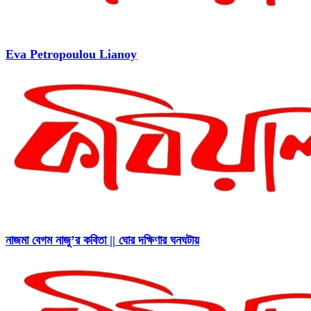
Eva Petropoulou Lianoy
নাজমা বেগম নাজু’র কবিতা || ঘোর দক্ষিণার ঘনঘটায়