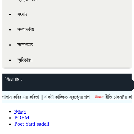
সংবাদ
সম্পাদকীয়
সাক্ষাৎকার
স্মৃতিচারণ
শিরোনাম :
এর কবিতা || একটা কাঙ্ক্ষিত স্বপ্নের গল্প
রীতি চাকমা’র কবিতা || আদিম 
প্রচ্ছদ
POEM
Poet Yatti sadeli