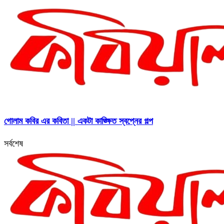
গোলাম কবির এর কবিতা || একটা কাঙ্ক্ষিত স্বপ্নের গল্প
সর্বশেষ