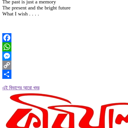
The past is just a memory
The present and the bright future
What I wish . . . .
Facebook
WhatsApp
Messenger
Copy
Link
Share
এই বিভাগের আরো খবর