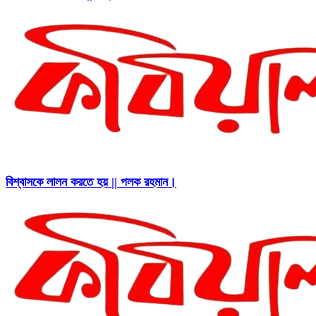
বিশ্বাসকে লালন করতে হয় || পলক রহমান।