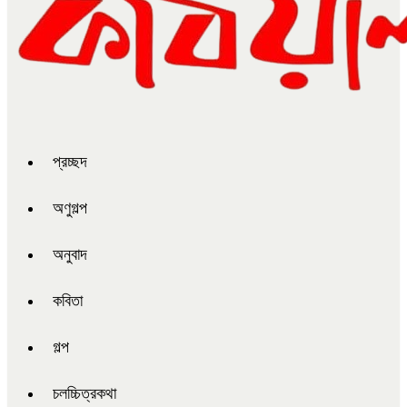
প্রচ্ছদ
অণুগল্প
অনুবাদ
কবিতা
গল্প
চলচ্চিত্রকথা