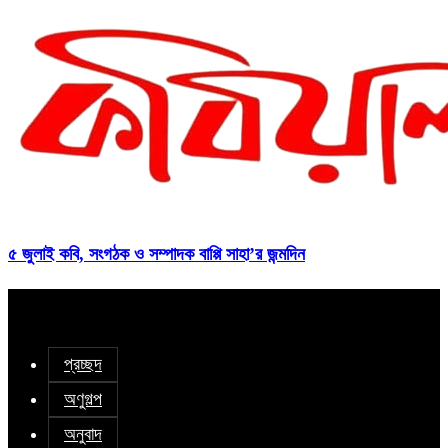
৫ জুলাই কবি, সংগঠক ও সম্পাদক বাপ্পি সাহা’র জন্মদিন
প্রচ্ছদ
অণুগল্প
অনুবাদ