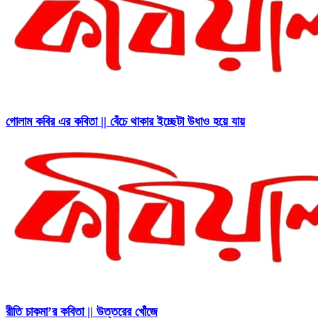
গোলাম কবির এর কবিতা || বেঁচে থাকার ইচ্ছেটা উধাও হয়ে যায়
রীতি চাকমা’র কবিতা || উত্তরের খোঁজে