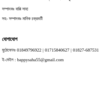
সম্পাদকঃ বাপ্পি সাহা
সহ- সম্পাদকঃ মানিক চক্রবর্তী
যোগাযোগ
মুঠোফোনঃ 01849796922 | 01715840627 | 01827-687531
ই-মেইল : bappysaha55@gmail.com