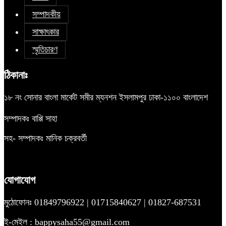
সম্পাদকীয়
সাক্ষাৎকার
স্মৃতিচারণ
ঠিকানাঃ
১৮ নং সোনার বাংলা মার্কেট সমীর ম্যনশন ইসলামপুর ঢাকা-১১০০ বাংলাদেশ
সম্পাদকঃ বাপ্পি সাহা
সহ- সম্পাদকঃ মানিক চক্রবর্তী
যোগাযোগ
মুঠোফোনঃ 01849796922 | 01715840627 | 01827-687531
ই-মেইল : bappysaha55@gmail.com