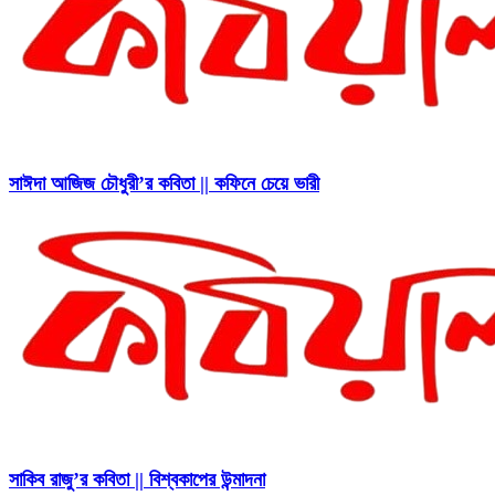
সাঈদা আজিজ চৌধুরী’র কবিতা || কফিনে চেয়ে ভারী
সাকিব রাজু’র কবিতা || বিশ্বকাপের উন্মাদনা