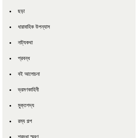
ছড়া
ধারাবাহিক উপন্যাস
নাট্যকথা
প্রবন্ধ
বই আলোচনা
ভ্রমণকাহিনী
মুক্তগদ্য
রম্য গল্প
শ্রদ্ধা স্মরণ