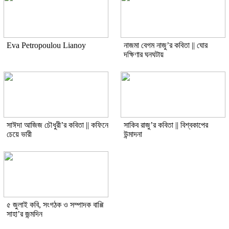
Eva Petropoulou Lianoy
নাজমা বেগম নাজু’র কবিতা || ঘোর
দক্ষিণার ঘনঘটায়
সাঈদা আজিজ চৌধুরী’র কবিতা || কফিনে
সাকিব রাজু’র কবিতা || বিশ্বকাপের
চেয়ে ভারী
উন্মাদনা
৫ জুলাই কবি, সংগঠক ও সম্পাদক বাপ্পি
সাহা’র জন্মদিন