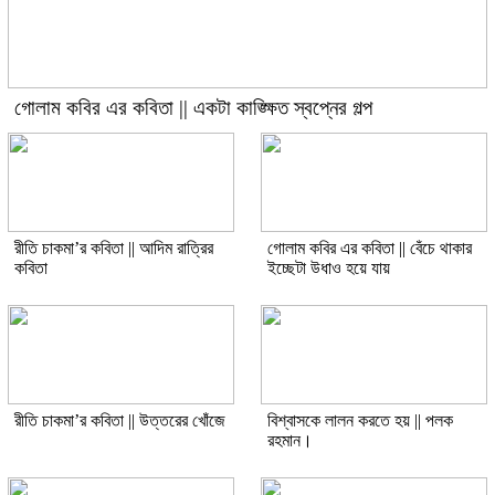
গোলাম কবির এর কবিতা || একটা কাঙ্ক্ষিত স্বপ্নের গল্প
রীতি চাকমা’র কবিতা || আদিম রাত্রির
গোলাম কবির এর কবিতা || বেঁচে থাকার
কবিতা
ইচ্ছেটা উধাও হয়ে যায়
রীতি চাকমা’র কবিতা || উত্তরের খোঁজে
বিশ্বাসকে লালন করতে হয় || পলক
রহমান।