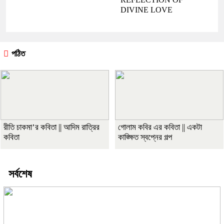
DIVINE LOVE
পঠিত
রীতি চাকমা’র কবিতা || আদিম রাত্রির
গোলাম কবির এর কবিতা || একটা
কবিতা
কাঙ্ক্ষিত স্বপ্নের গল্প
সর্বশেষ