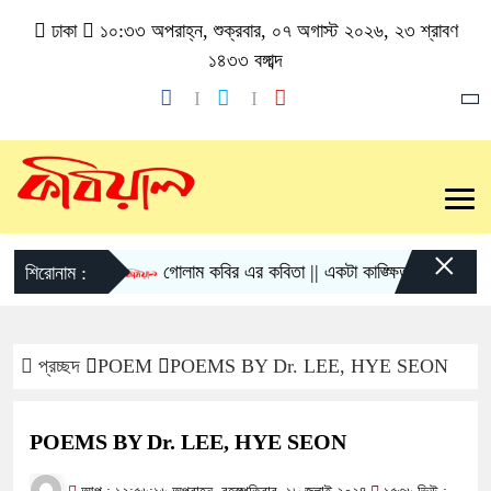
ঢাকা
১০:৩৩ অপরাহ্ন, শুক্রবার, ০৭ অগাস্ট ২০২৬, ২৩ শ্রাবণ
১৪৩৩ বঙ্গাব্দ
×
গোলাম কবির এর কবিতা || একটা কাঙ্ক্ষিত স্বপ্নের গল্প
শিরোনাম :
প্রচ্ছদ
POEM
POEMS BY Dr. LEE, HYE SEON
POEMS BY Dr. LEE, HYE SEON