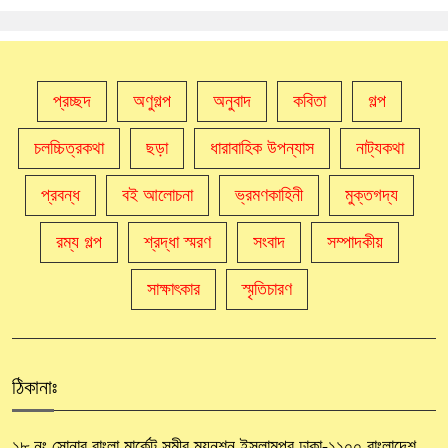
প্রচ্ছদ
অণুগল্প
অনুবাদ
কবিতা
গল্প
চলচ্চিত্রকথা
ছড়া
ধারাবাহিক উপন্যাস
নাট্যকথা
প্রবন্ধ
বই আলোচনা
ভ্রমণকাহিনী
মুক্তগদ্য
রম্য গল্প
শ্রদ্ধা স্মরণ
সংবাদ
সম্পাদকীয়
সাক্ষাৎকার
স্মৃতিচারণ
ঠিকানাঃ
১৮ নং সোনার বাংলা মার্কেট সমীর ম্যনশন ইসলামপুর ঢাকা-১১০০ বাংলাদেশ