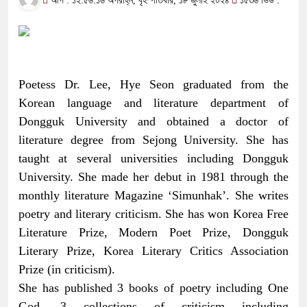
আপ : ১২:৫৬:১৬ অপরাহ্ন, বৃহস্পতিবার, ১৮ জুলাই ২০২৪
১৫৩৬ ভিউ :
Poetess Dr. Lee, Hye Seon graduated from the
Korean language and literature department of
Dongguk University and obtained a doctor of
literature degree from Sejong University. She has
taught at several universities including Dongguk
University. She made her debut in 1981 through the
monthly literature Magazine ‘Simunhak’. She writes
poetry and literary criticism. She has won Korea Free
Literature Prize, Modern Poet Prize, Dongguk
Literary Prize, Korea Literary Critics Association
Prize (in criticism).
She has published 3 books of poetry including One
God, 3 collections of criticism including