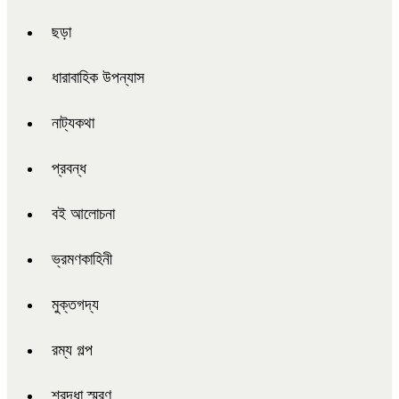
ছড়া
ধারাবাহিক উপন্যাস
নাট্যকথা
প্রবন্ধ
বই আলোচনা
ভ্রমণকাহিনী
মুক্তগদ্য
রম্য গল্প
শ্রদ্ধা স্মরণ