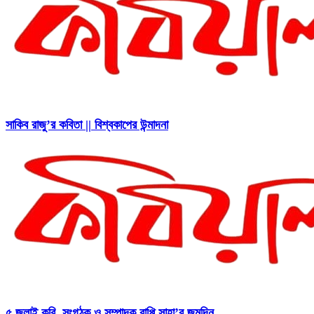
সাকিব রাজু’র কবিতা || বিশ্বকাপের উন্মাদনা
৫ জুলাই কবি, সংগঠক ও সম্পাদক বাপ্পি সাহা’র জন্মদিন