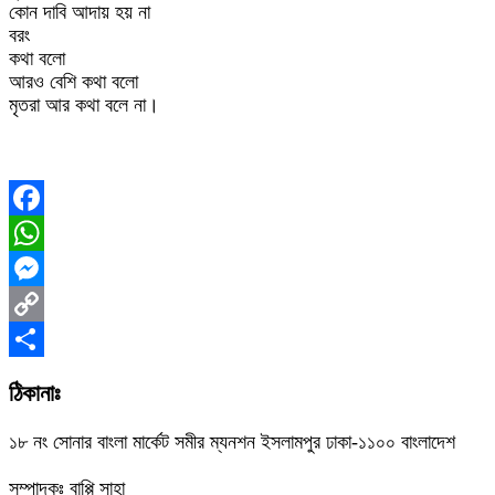
কোন দাবি আদায় হয় না
বরং
কথা বলো
আরও বেশি কথা বলো
মৃতরা আর কথা বলে না।
Facebook
WhatsApp
Messenger
Copy
Link
Share
ঠিকানাঃ
১৮ নং সোনার বাংলা মার্কেট সমীর ম্যনশন ইসলামপুর ঢাকা-১১০০ বাংলাদেশ
সম্পাদকঃ বাপ্পি সাহা