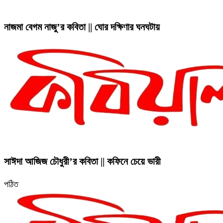
নাজমা বেগম নাজু’র কবিতা || ঘোর দক্ষিণার ঘনঘটায়
সাঈদা আজিজ চৌধুরী’র কবিতা || কফিনে চেয়ে ভারী
পঠিত