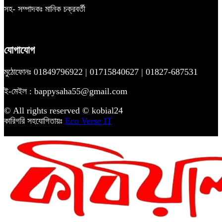
সহ- সম্পাদকঃ মানিক চক্রবর্তী
যোগাযোগ
মুঠোফোনঃ 01849796922 | 01715840627 | 01827-687531
ই-মেইল : bappysaha55@gmail.com
© All rights reserved © kobial24
কারিগরি সহযোগিতায়ঃ
Eco Verse IT