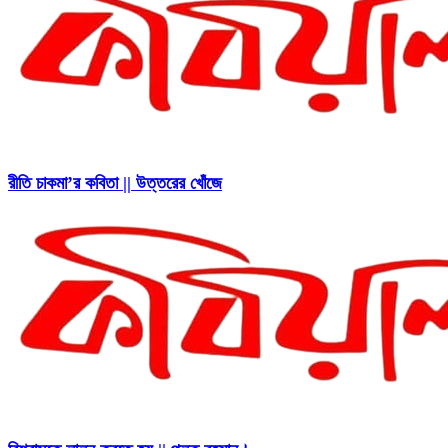
রীতি চাকমা’র কবিতা || উত্তরের খোঁজে