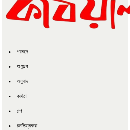
প্রচ্ছদ
অণুগল্প
অনুবাদ
কবিতা
গল্প
চলচ্চিত্রকথা