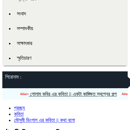
সংবাদ
সম্পাদকীয়
সাক্ষাৎকার
স্মৃতিচারণ
শিরোনাম :
গোলাম কবির এর কবিতা || একটা কাঙ্ক্ষিত স্বপ্নের গল্প
রীতি চাকম
প্রচ্ছদ
কবিতা
মৌসুমী ডিংগাল এর কবিতা || কথা বলো