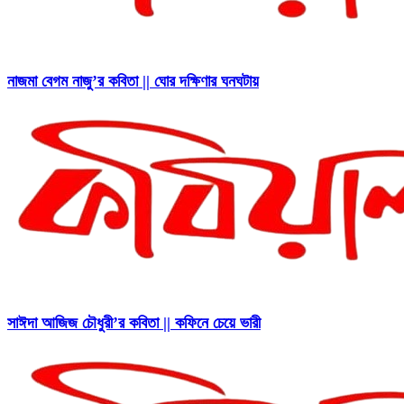
নাজমা বেগম নাজু’র কবিতা || ঘোর দক্ষিণার ঘনঘটায়
সাঈদা আজিজ চৌধুরী’র কবিতা || কফিনে চেয়ে ভারী