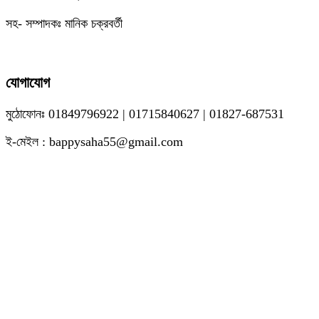
সহ- সম্পাদকঃ মানিক চক্রবর্তী
যোগাযোগ
মুঠোফোনঃ 01849796922 | 01715840627 | 01827-687531
ই-মেইল : bappysaha55@gmail.com