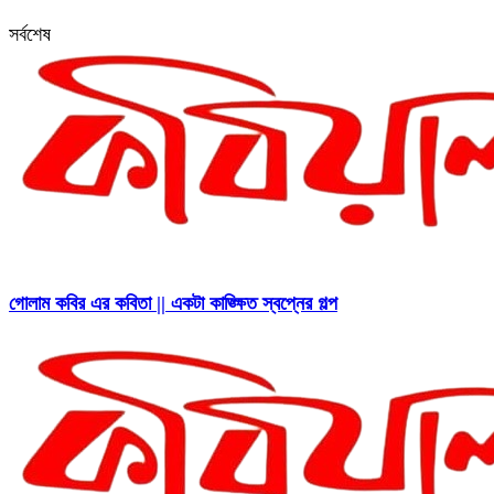
সর্বশেষ
গোলাম কবির এর কবিতা || একটা কাঙ্ক্ষিত স্বপ্নের গল্প