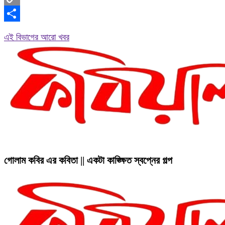
Copy
Link
Share
এই বিভাগের আরো খবর
গোলাম কবির এর কবিতা || একটা কাঙ্ক্ষিত স্বপ্নের গল্প