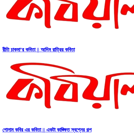
রীতি চাকমা’র কবিতা || আদিম রাত্রির কবিতা
গোলাম কবির এর কবিতা || একটা কাঙ্ক্ষিত স্বপ্নের গল্প