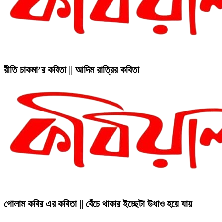
রীতি চাকমা’র কবিতা || আদিম রাত্রির কবিতা
গোলাম কবির এর কবিতা || বেঁচে থাকার ইচ্ছেটা উধাও হয়ে যায়