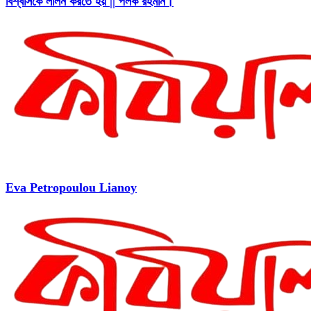
বিশ্বাসকে লালন করতে হয় || পলক রহমান।
Eva Petropoulou Lianoy