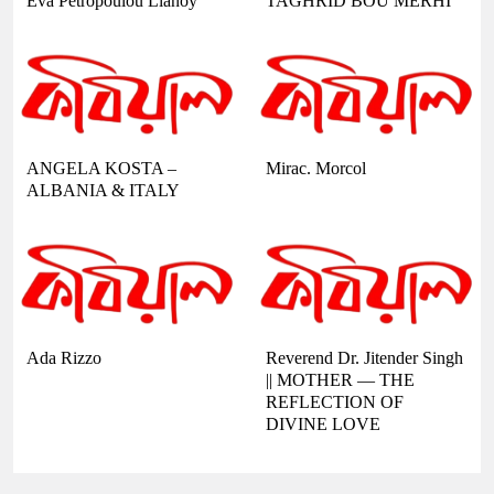
Eva Petropoulou Lianoy
TAGHRID BOU MERHI
ANGELA KOSTA –
Mirac. Morcol
ALBANIA & ITALY
Ada Rizzo
Reverend Dr. Jitender Singh
|| MOTHER — THE
REFLECTION OF
DIVINE LOVE