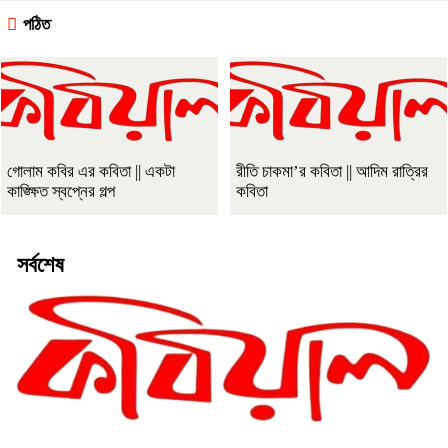
পঠিত
গোলাম কবির এর কবিতা || একটা
রীতি চাকমা’র কবিতা || আদিম রাত্রির
কাঙ্ক্ষিত স্বপ্নের গল্প
কবিতা
সর্বশেষ