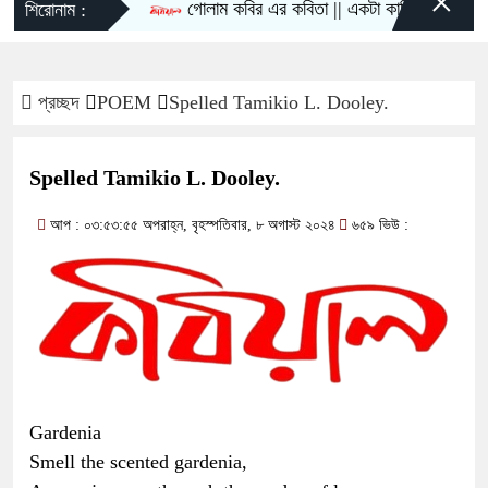
×
গোলাম কবির এর কবিতা || একটা কাঙ্ক্ষিত স্বপ্নের গল্
শিরোনাম :
প্রচ্ছদ
POEM
Spelled Tamikio L. Dooley.
Spelled Tamikio L. Dooley.
আপ : ০৩:৫৩:৫৫ অপরাহ্ন, বৃহস্পতিবার, ৮ অগাস্ট ২০২৪
৬৫৯ ভিউ :
Gardenia
Smell the scented gardenia,