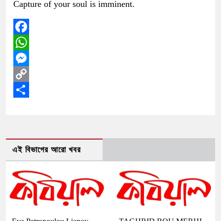
Capture of your soul is imminent.
Facebook
WhatsApp
Messenger
Copy
Link
Share
এই বিভাগের আরো খবর