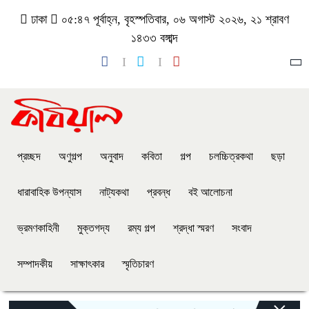
ঢাকা
০৫:৪৭ পূর্বাহ্ন, বৃহস্পতিবার, ০৬ অগাস্ট ২০২৬, ২১ শ্রাবণ
১৪৩৩ বঙ্গাব্দ
প্রচ্ছদ
অণুগল্প
অনুবাদ
কবিতা
গল্প
চলচ্চিত্রকথা
ছড়া
ধারাবাহিক উপন্যাস
নাট্যকথা
প্রবন্ধ
বই আলোচনা
ভ্রমণকাহিনী
মুক্তগদ্য
রম্য গল্প
শ্রদ্ধা স্মরণ
সংবাদ
সম্পাদকীয়
সাক্ষাৎকার
স্মৃতিচারণ