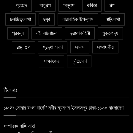
প্রচ্ছদ
অণুগল্প
অনুবাদ
কবিতা
গল্প
চলচ্চিত্রকথা
ছড়া
ধারাবাহিক উপন্যাস
নাট্যকথা
প্রবন্ধ
বই আলোচনা
ভ্রমণকাহিনী
মুক্তগদ্য
রম্য গল্প
শ্রদ্ধা স্মরণ
সংবাদ
সম্পাদকীয়
সাক্ষাৎকার
স্মৃতিচারণ
ঠিকানাঃ
১৮ নং সোনার বাংলা মার্কেট সমীর ম্যনশন ইসলামপুর ঢাকা-১১০০ বাংলাদেশ
সম্পাদকঃ বাপ্পি সাহা