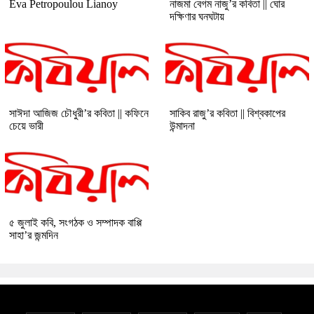
Eva Petropoulou Lianoy
নাজমা বেগম নাজু’র কবিতা || ঘোর
দক্ষিণার ঘনঘটায়
সাঈদা আজিজ চৌধুরী’র কবিতা || কফিনে
সাকিব রাজু’র কবিতা || বিশ্বকাপের
চেয়ে ভারী
উন্মাদনা
৫ জুলাই কবি, সংগঠক ও সম্পাদক বাপ্পি
সাহা’র জন্মদিন