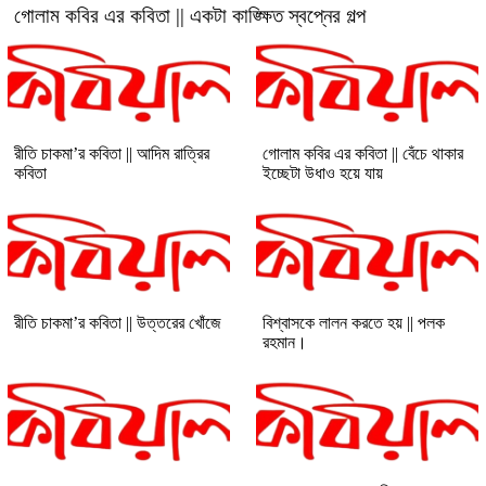
গোলাম কবির এর কবিতা || একটা কাঙ্ক্ষিত স্বপ্নের গল্প
রীতি চাকমা’র কবিতা || আদিম রাত্রির
গোলাম কবির এর কবিতা || বেঁচে থাকার
কবিতা
ইচ্ছেটা উধাও হয়ে যায়
রীতি চাকমা’র কবিতা || উত্তরের খোঁজে
বিশ্বাসকে লালন করতে হয় || পলক
রহমান।