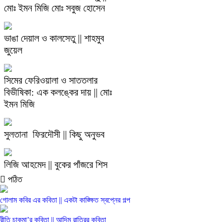
মোঃ ইমন মিজি মোঃ সবুজ হোসেন
ভাঙা দেয়াল ও কালসেতু || শাহমুব
জুয়েল
সিমের ফেরিওয়ালা ও সাততলার
বিভীষিকা: এক কলঙ্কের দায় || মোঃ
ইমন মিজি
সুলতানা ফিরদৌসী || কিছু অনুভব
লিজি আহমেদ || বুকের পাঁজরে শিস
পঠিত
গোলাম কবির এর কবিতা || একটা কাঙ্ক্ষিত স্বপ্নের গল্প
রীতি চাকমা’র কবিতা || আদিম রাত্রির কবিতা