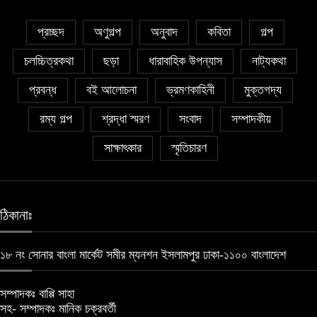
প্রচ্ছদ
অণুগল্প
অনুবাদ
কবিতা
গল্প
চলচ্চিত্রকথা
ছড়া
ধারাবাহিক উপন্যাস
নাট্যকথা
প্রবন্ধ
বই আলোচনা
ভ্রমণকাহিনী
মুক্তগদ্য
রম্য গল্প
শ্রদ্ধা স্মরণ
সংবাদ
সম্পাদকীয়
সাক্ষাৎকার
স্মৃতিচারণ
ঠিকানাঃ
১৮ নং সোনার বাংলা মার্কেট সমীর ম্যনশন ইসলামপুর ঢাকা-১১০০ বাংলাদেশ
সম্পাদকঃ বাপ্পি সাহা
সহ- সম্পাদকঃ মানিক চক্রবর্তী