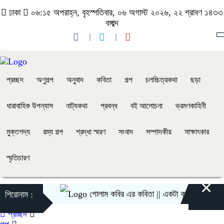
ঢাকা
০৬:১৫ অপরাহ্ন, বৃহস্পতিবার, ০৬ অগাস্ট ২০২৬, ২২ শ্রাবণ ১৪৩৩
বঙ্গাব্দ
প্রচ্ছদ
অণুগল্প
অনুবাদ
কবিতা
গল্প
চলচ্চিত্রকথা
ছড়া
ধারাবাহিক উপন্যাস
নাট্যকথা
প্রবন্ধ
বই আলোচনা
ভ্রমণকাহিনী
মুক্তগদ্য
রম্য গল্প
শ্রদ্ধা স্মরণ
সংবাদ
সম্পাদকীয়
সাক্ষাৎকার
স্মৃতিচারণ
×
গোলাম কবির এর কবিতা || একটা কাঙ্ক্ষিত স্বপ্নের গল্প
শিরোনাম :
প্রচ্ছদ