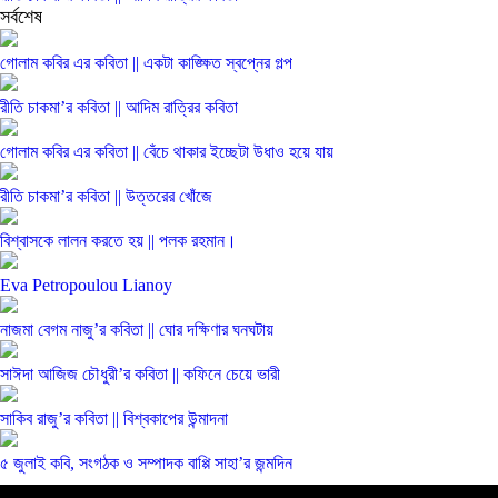
সর্বশেষ
গোলাম কবির এর কবিতা || একটা কাঙ্ক্ষিত স্বপ্নের গল্প
রীতি চাকমা’র কবিতা || আদিম রাত্রির কবিতা
গোলাম কবির এর কবিতা || বেঁচে থাকার ইচ্ছেটা উধাও হয়ে যায়
রীতি চাকমা’র কবিতা || উত্তরের খোঁজে
বিশ্বাসকে লালন করতে হয় || পলক রহমান।
Eva Petropoulou Lianoy
নাজমা বেগম নাজু’র কবিতা || ঘোর দক্ষিণার ঘনঘটায়
সাঈদা আজিজ চৌধুরী’র কবিতা || কফিনে চেয়ে ভারী
সাকিব রাজু’র কবিতা || বিশ্বকাপের উন্মাদনা
৫ জুলাই কবি, সংগঠক ও সম্পাদক বাপ্পি সাহা’র জন্মদিন