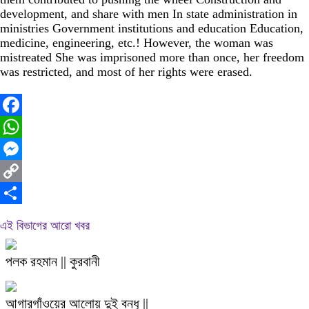
development, and share with men In state administration in
ministries Government institutions and education Education,
medicine, engineering, etc.! However, the woman was
mistreated She was imprisoned more than once, her freedom
was restricted, and most of her rights were erased.
Facebook
WhatsApp
Messenger
Copy
Link
Share
এই বিভাগের আরো খবর
পলক রহমান || কুরবানী
আগারগাঁওয়ের আলোয় দুই বন্ধু ||