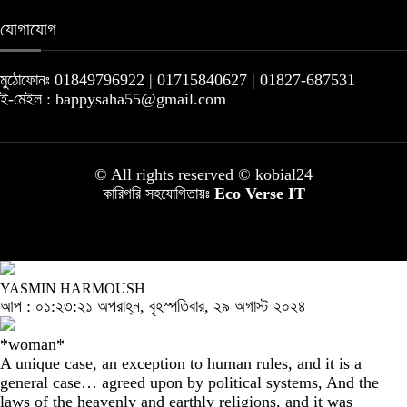
যোগাযোগ
মুঠোফোনঃ 01849796922 | 01715840627 | 01827-687531
ই-মেইল : bappysaha55@gmail.com
© All rights reserved © kobial24
কারিগরি সহযোগিতায়ঃ
Eco Verse IT
YASMIN HARMOUSH
আপ : ০১:২৩:২১ অপরাহ্ন, বৃহস্পতিবার, ২৯ অগাস্ট ২০২৪
*woman*
A unique case, an exception to human rules, and it is a
general case… agreed upon by political systems, And the
laws of the heavenly and earthly religions, and it was