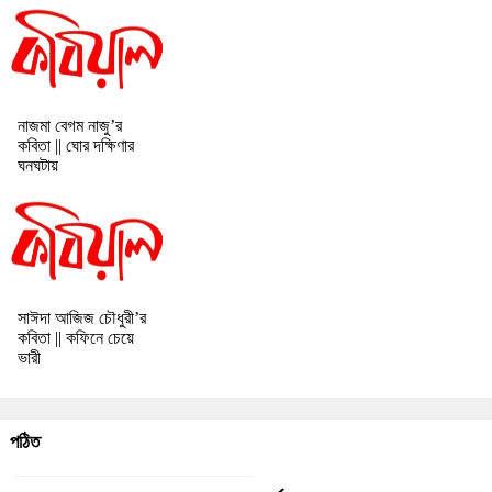
নাজমা বেগম নাজু’র
কবিতা || ঘোর দক্ষিণার
ঘনঘটায়
সাঈদা আজিজ চৌধুরী’র
কবিতা || কফিনে চেয়ে
ভারী
পঠিত