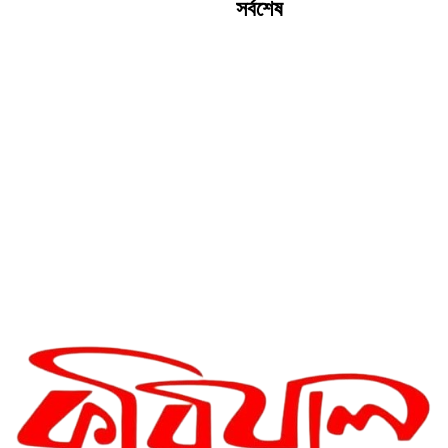
সর্বশেষ
রীতি চাকমা’র কবিতা || আদিম রাত্রির
কবিতা
গোলাম কবির এর কবিতা || একটা
কাঙ্ক্ষিত স্বপ্নের গল্প