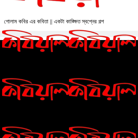
গোলাম কবির এর কবিতা || একটা কাঙ্ক্ষিত স্বপ্নের গল্প
রীতি চাকমা’র কবিতা || আদিম রাত্রির
গোলাম কবির এর কবিতা || বেঁচে থাকার
কবিতা
ইচ্ছেটা উধাও হয়ে যায়
রীতি চাকমা’র কবিতা || উত্তরের খোঁজে
বিশ্বাসকে লালন করতে হয় || পলক
রহমান।