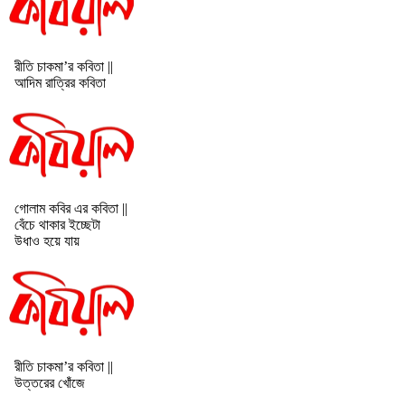
রীতি চাকমা’র কবিতা ||
আদিম রাত্রির কবিতা
গোলাম কবির এর কবিতা ||
বেঁচে থাকার ইচ্ছেটা
উধাও হয়ে যায়
রীতি চাকমা’র কবিতা ||
উত্তরের খোঁজে