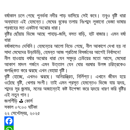
বর্ষাকাল চলে গেছে পুনর্ভবা নদীর পাড় ভাসিয়ে সেই কবে। তবুও বৃষ্টি ধারা
অব্যাহত এই হেমন্তে। মেঘের বুকের তলায় নিঃশব্দে লুকানো ভেজা ভাষার
প্রবাহের মত একটানা অঝোর ধারা।
বৃষ্টির ছোঁয়ায় ভিজে আছে পাহাড়-জমি, বসত বাড়ি, হাট বাজার। এমন বর্ষা
ধারা
বর্ষাকালেও দেখিনি। হেমন্তের আলো নিভে গেছে, নীল আকাশে দেখা হয় না
সাদা মেঘেদের উড়াউড়ি, হেমন্ত আজ প্রতিমা বিসর্জনের আগেই নির্বাসনে!
নীল হাওয়ায় বর্ষার অঝোর ধারা যেন সমুদ্র ঢেউয়ের মতো আসে, মেঘেরা
আকাশ মাদল গর্জনে এমন উত্তাল যেন ঘোর বরষার উলঙ্গ চরিত্রকেও
কলঙ্কিত করে ঝরছে এখন বেহায়া বৃষ্টি।
বৃষ্টি হোচ্ছে, এখনও ঝরছে। অনিয়ন্ত্রিত, নির্লিপ্ত। এখানে জীবন হয়ে
ওঠেছে বৃষ্টি, খেলার সংগী। তাই এমন প্রসূত হেমন্তেও ভিজে যায় হৃদয়,
শব্দের সুর জন্মায়, মনের অজান্তেই কষ্ট উপেক্ষা করে হৃদয়ে ধারণ করি বৃষ্টির
এই নতুন গান।
জলশিঁড়ি ⛳ কোর্স
সকাল ০৭:০০ ঘটিকা
২২ সেপ্টেম্বর, ২০২৫