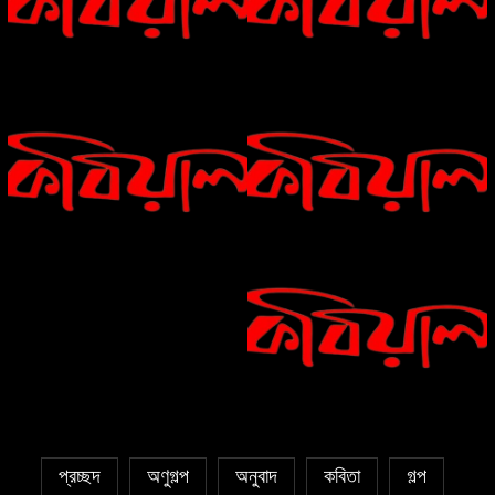
Eva Petropoulou Lianoy
নাজমা বেগম নাজু’র কবিতা || ঘোর দক্ষিণার
ঘনঘটায়
সাঈদা আজিজ চৌধুরী’র কবিতা || কফিনে
সাকিব রাজু’র কবিতা || বিশ্বকাপের উন্মাদনা
চেয়ে ভারী
৫ জুলাই কবি, সংগঠক ও সম্পাদক বাপ্পি
সাহা’র জন্মদিন
প্রচ্ছদ
অণুগল্প
অনুবাদ
কবিতা
গল্প