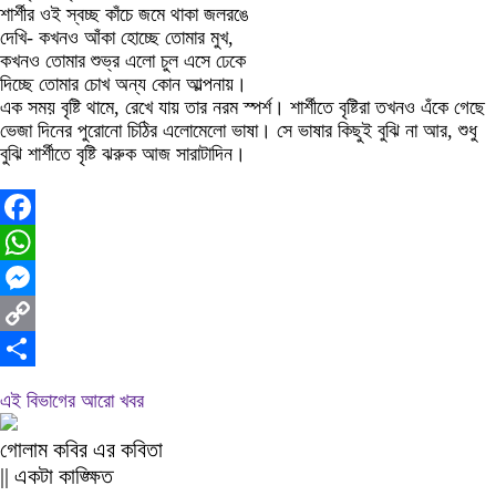
শার্শীর ওই স্বচ্ছ কাঁচে জমে থাকা জলরঙে
দেখি- কখনও আঁকা হোচ্ছে তোমার মুখ,
কখনও তোমার শুভ্র এলো চুল এসে ঢেকে
দিচ্ছে তোমার চোখ অন্য কোন আল্পনায়।
এক সময় বৃষ্টি থামে, রেখে যায় তার নরম স্পর্শ। শার্শীতে বৃষ্টিরা তখনও এঁকে গেছে
ভেজা দিনের পুরোনো চিঠির এলোমেলো ভাষা। সে ভাষার কিছুই বুঝি না আর, শুধু
বুঝি শার্শীতে বৃষ্টি ঝরুক আজ সারাটাদিন।
Facebook
WhatsApp
Messenger
Copy
Link
Share
এই বিভাগের আরো খবর
গোলাম কবির এর কবিতা
|| একটা কাঙ্ক্ষিত