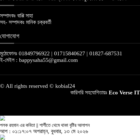
সম্পাদকঃ বাপ্পি সাহা
সহ- সম্পাদকঃ মানিক চক্রবর্তী
যোগাযোগ
মুঠোফোনঃ 01849796922 | 01715840627 | 01827-687531
ই-মেইল : bappysaha55@gmail.com
© All rights reserved © kobial24
কারিগরি সহযোগিতায়ঃ
Eco Verse IT
পলক রহমান এর কবিতা || শার্শীতে থেমে থাকা বৃষ্টির আলাপন
আপ : ০১:১৭:০৭ অপরাহ্ন, বুধবার, ১৩ মে ২০২৬