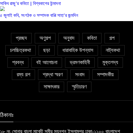
সাকিব রাজু’র কবিতা || বিশ্বকাপের উন্মাদনা
৫ জুলাই কবি, সংগঠক ও সম্পাদক বাপ্পি সাহা’র জন্মদিন
প্রচ্ছদ
অণুগল্প
অনুবাদ
কবিতা
গল্প
চলচ্চিত্রকথা
ছড়া
ধারাবাহিক উপন্যাস
নাট্যকথা
প্রবন্ধ
বই আলোচনা
ভ্রমণকাহিনী
মুক্তগদ্য
রম্য গল্প
শ্রদ্ধা স্মরণ
সংবাদ
সম্পাদকীয়
সাক্ষাৎকার
স্মৃতিচারণ
ঠিকানাঃ
১৮ নং সোনার বাংলা মার্কেট সমীর ম্যনশন ইসলামপুর ঢাকা-১১০০ বাংলাদেশ