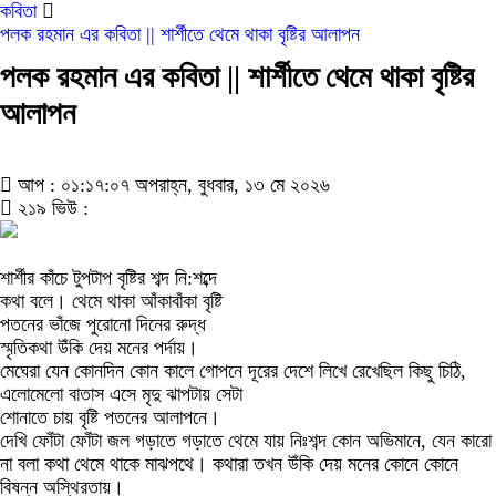
কবিতা
পলক রহমান এর কবিতা || শার্শীতে থেমে থাকা বৃষ্টির আলাপন
পলক রহমান এর কবিতা || শার্শীতে থেমে থাকা বৃষ্টির
আলাপন
আপ : ০১:১৭:০৭ অপরাহ্ন, বুধবার, ১৩ মে ২০২৬
২১৯ ভিউ :
শার্শীর কাঁচে টুপটাপ বৃষ্টির শব্দ নি:শব্দে
কথা বলে। থেমে থাকা আঁকাবাঁকা বৃষ্টি
পতনের ভাঁজে পুরোনো দিনের রুদ্ধ
স্মৃতিকথা উঁকি দেয় মনের পর্দায়।
মেঘেরা যেন কোনদিন কোন কালে গোপনে দূরের দেশে লিখে রেখেছিল কিছু চিঠি,
এলোমেলো বাতাস এসে মৃদু ঝাপটায় সেটা
শোনাতে চায় বৃষ্টি পতনের আলাপনে।
দেখি ফোঁটা ফোঁটা জল গড়াতে গড়াতে থেমে যায় নিঃশব্দ কোন অভিমানে, যেন কারো
না বলা কথা থেমে থাকে মাঝপথে। কথারা তখন উঁকি দেয় মনের কোনে কোনে
বিষন্ন অস্থিরতায়।