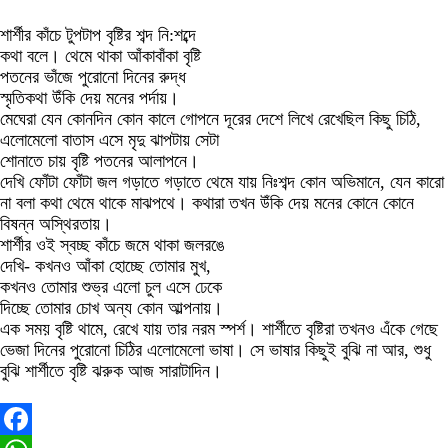
শার্শীর কাঁচে টুপটাপ বৃষ্টির শব্দ নি:শব্দে
কথা বলে। থেমে থাকা আঁকাবাঁকা বৃষ্টি
পতনের ভাঁজে পুরোনো দিনের রুদ্ধ
স্মৃতিকথা উঁকি দেয় মনের পর্দায়।
মেঘেরা যেন কোনদিন কোন কালে গোপনে দূরের দেশে লিখে রেখেছিল কিছু চিঠি,
এলোমেলো বাতাস এসে মৃদু ঝাপটায় সেটা
শোনাতে চায় বৃষ্টি পতনের আলাপনে।
দেখি ফোঁটা ফোঁটা জল গড়াতে গড়াতে থেমে যায় নিঃশব্দ কোন অভিমানে, যেন কারো
না বলা কথা থেমে থাকে মাঝপথে। কথারা তখন উঁকি দেয় মনের কোনে কোনে
বিষন্ন অস্থিরতায়।
শার্শীর ওই স্বচ্ছ কাঁচে জমে থাকা জলরঙে
দেখি- কখনও আঁকা হোচ্ছে তোমার মুখ,
কখনও তোমার শুভ্র এলো চুল এসে ঢেকে
দিচ্ছে তোমার চোখ অন্য কোন আল্পনায়।
এক সময় বৃষ্টি থামে, রেখে যায় তার নরম স্পর্শ। শার্শীতে বৃষ্টিরা তখনও এঁকে গেছে
ভেজা দিনের পুরোনো চিঠির এলোমেলো ভাষা। সে ভাষার কিছুই বুঝি না আর, শুধু
বুঝি শার্শীতে বৃষ্টি ঝরুক আজ সারাটাদিন।