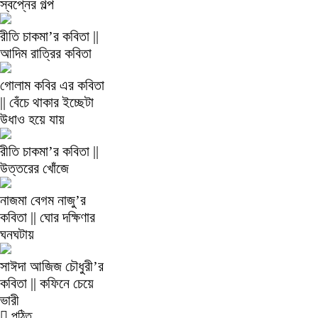
স্বপ্নের গল্প
রীতি চাকমা’র কবিতা ||
আদিম রাত্রির কবিতা
গোলাম কবির এর কবিতা
|| বেঁচে থাকার ইচ্ছেটা
উধাও হয়ে যায়
রীতি চাকমা’র কবিতা ||
উত্তরের খোঁজে
নাজমা বেগম নাজু’র
কবিতা || ঘোর দক্ষিণার
ঘনঘটায়
সাঈদা আজিজ চৌধুরী’র
কবিতা || কফিনে চেয়ে
ভারী
পঠিত