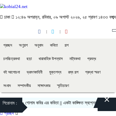
ঢাকা
১২:৪৬ অপরাহ্ন, রবিবার, ০৯ অগাস্ট ২০২৬, ২৫ শ্রাবণ ১৪৩৩ বঙ্গাব্দ
প্রচ্ছদ
অণুগল্প
অনুবাদ
কবিতা
গল্প
চলচ্চিত্রকথা
ছড়া
ধারাবাহিক উপন্যাস
নাট্যকথা
প্রবন্ধ
বই আলোচনা
ভ্রমণকাহিনী
মুক্তগদ্য
রম্য গল্প
শ্রদ্ধা স্মরণ
সংবাদ
সম্পাদকীয়
সাক্ষাৎকার
স্মৃতিচারণ
×
গোলাম কবির এর কবিতা || একটা কাঙ্ক্ষিত স্বপ্নের গল্প
শিরোনাম :
প্রচ্ছদ