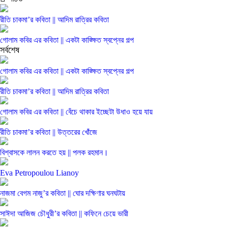
রীতি চাকমা’র কবিতা || আদিম রাত্রির কবিতা
গোলাম কবির এর কবিতা || একটা কাঙ্ক্ষিত স্বপ্নের গল্প
সর্বশেষ
গোলাম কবির এর কবিতা || একটা কাঙ্ক্ষিত স্বপ্নের গল্প
রীতি চাকমা’র কবিতা || আদিম রাত্রির কবিতা
গোলাম কবির এর কবিতা || বেঁচে থাকার ইচ্ছেটা উধাও হয়ে যায়
রীতি চাকমা’র কবিতা || উত্তরের খোঁজে
বিশ্বাসকে লালন করতে হয় || পলক রহমান।
Eva Petropoulou Lianoy
নাজমা বেগম নাজু’র কবিতা || ঘোর দক্ষিণার ঘনঘটায়
সাঈদা আজিজ চৌধুরী’র কবিতা || কফিনে চেয়ে ভারী