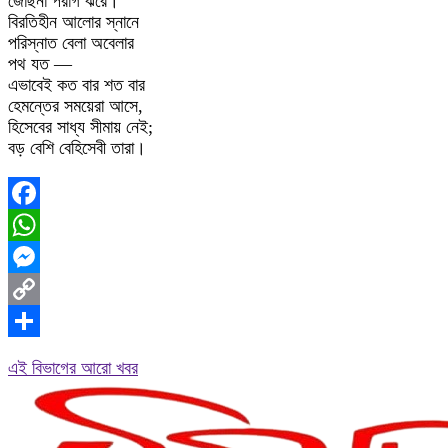
জোছনা পরাগ ঝরে।
বিরতিহীন আলোর স্নানে
পরিস্নাত বেলা অবেলার
পথ যত —
এভাবেই কত বার শত বার
হেমন্তের সময়েরা আসে,
হিসেবের সাধ্য সীমায় নেই;
বড় বেশি বেহিসেবী তারা।
Facebook
WhatsApp
Messenger
Copy
Link
Share
এই বিভাগের আরো খবর