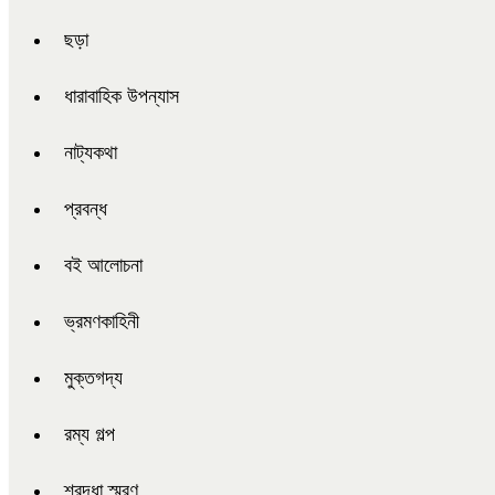
ছড়া
ধারাবাহিক উপন্যাস
নাট্যকথা
প্রবন্ধ
বই আলোচনা
ভ্রমণকাহিনী
মুক্তগদ্য
রম্য গল্প
শ্রদ্ধা স্মরণ