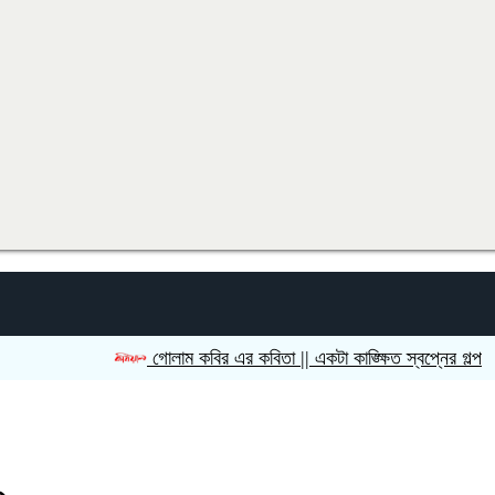
গোলাম কবির এর কবিতা || একটা কাঙ্ক্ষিত স্বপ্নের গল্প