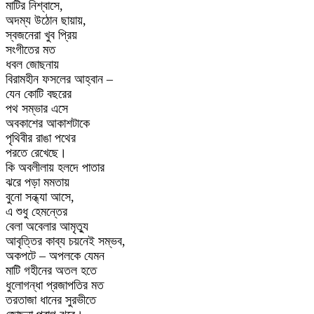
মাটির নিশ্বাসে,
অদম্য উঠোন ছায়ায়,
স্বজনেরা খুব প্রিয়
সংগীতের মত
ধবল জোছনায়
বিরামহীন ফসলের আহ্বান –
যেন কোটি বছরের
পথ সম্ভার এসে
অবকাশের আকাশটাকে
পৃথিবীর রাঙা পথের
পরতে রেখেছে।
কি অবলীলায় হলদে পাতার
ঝরে পড়া মমতায়
বুনো সন্ধ্যা আসে,
এ শুধু হেমন্তের
বেলা অবেলার আমৃত্যু
আবৃত্তির কাব্য চয়নেই সম্ভব,
অকপটে – অপলকে যেমন
মাটি গহীনের অতল হতে
ধুলোগন্ধা প্রজাপতির মত
তরতাজা ধানের সুরভীতে