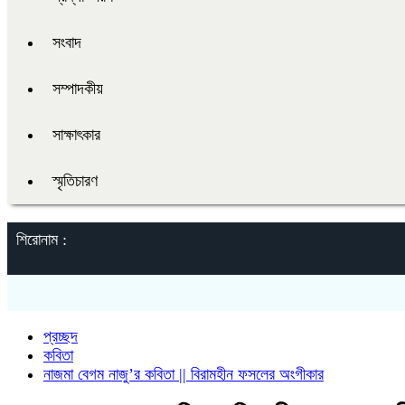
সংবাদ
সম্পাদকীয়
সাক্ষাৎকার
স্মৃতিচারণ
শিরোনাম :
প্রচ্ছদ
কবিতা
নাজমা বেগম নাজু’র কবিতা || বিরামহীন ফসলের অংগীকার