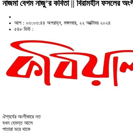
নাজমা বেগম নাজু’র কবিতা || বিরামহীন ফসলের অংগ
আপ : ০৩:০৩:৪৪ অপরাহ্ন, মঙ্গলবার, ২২ অক্টোবর ২০২৪
৫৪৮ ভিউ :
ঐশ্বর্যের অংগীকারে নত
যখন হেমন্ত আসে
পাতারা ভরে থাকে