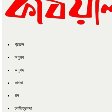
প্রচ্ছদ
অণুগল্প
অনুবাদ
কবিতা
গল্প
চলচ্চিত্রকথা