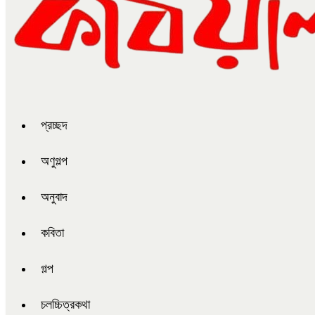
প্রচ্ছদ
অণুগল্প
অনুবাদ
কবিতা
গল্প
চলচ্চিত্রকথা