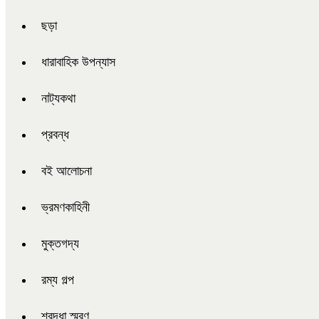
ছড়া
ধারাবাহিক উপন্যাস
নাট্যকথা
প্রবন্ধ
বই আলোচনা
ভ্রমণকাহিনী
মুক্তগদ্য
রম্য গল্প
শ্রদ্ধা স্মরণ