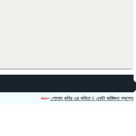
গোলাম কবির এর কবিতা || একটা কাঙ্ক্ষিত স্বপ্নের গল্প