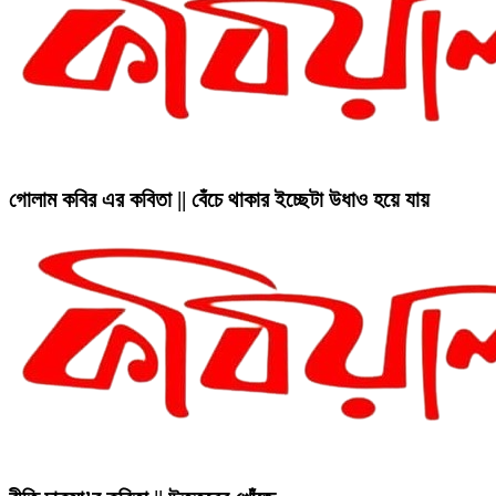
গোলাম কবির এর কবিতা || বেঁচে থাকার ইচ্ছেটা উধাও হয়ে যায়