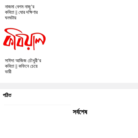
নাজমা বেগম নাজু’র
কবিতা || ঘোর দক্ষিণার
ঘনঘটায়
সাঈদা আজিজ চৌধুরী’র
কবিতা || কফিনে চেয়ে
ভারী
পঠিত
সর্বশেষ