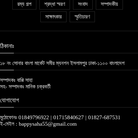
রম্য গল্প
শ্রদ্ধা স্মরণ
সংবাদ
সম্পাদকীয়
সাক্ষাৎকার
স্মৃতিচারণ
ঠিকানাঃ
১৮ নং সোনার বাংলা মার্কেট সমীর ম্যনশন ইসলামপুর ঢাকা-১১০০ বাংলাদেশ
সম্পাদকঃ বাপ্পি সাহা
সহ- সম্পাদকঃ মানিক চক্রবর্তী
যোগাযোগ
মুঠোফোনঃ 01849796922 | 01715840627 | 01827-687531
ই-মেইল : bappysaha55@gmail.com