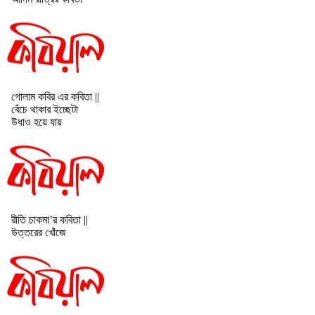
গোলাম কবির এর কবিতা ||
বেঁচে থাকার ইচ্ছেটা
উধাও হয়ে যায়
রীতি চাকমা’র কবিতা ||
উত্তরের খোঁজে