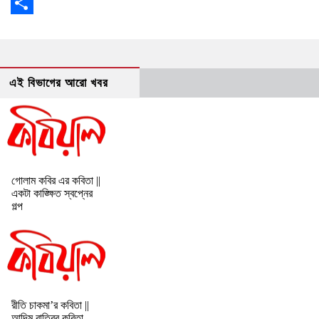
Copy
Link
Share
এই বিভাগের আরো খবর
গোলাম কবির এর কবিতা ||
একটা কাঙ্ক্ষিত স্বপ্নের
গল্প
রীতি চাকমা’র কবিতা ||
আদিম রাত্রির কবিতা