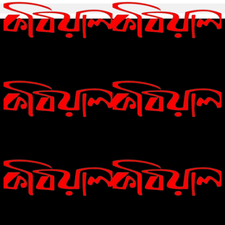
রীতি চাকমা’র কবিতা || আদিম রাত্রির
গোলাম কবির এর কবিতা || বেঁচে থাকার
কবিতা
ইচ্ছেটা উধাও হয়ে যায়
রীতি চাকমা’র কবিতা || উত্তরের খোঁজে
বিশ্বাসকে লালন করতে হয় || পলক
রহমান।
Eva Petropoulou Lianoy
নাজমা বেগম নাজু’র কবিতা || ঘোর দক্ষিণার
ঘনঘটায়