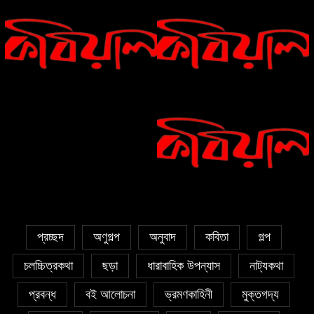
সাঈদা আজিজ চৌধুরী’র কবিতা || কফিনে
সাকিব রাজু’র কবিতা || বিশ্বকাপের উন্মাদনা
চেয়ে ভারী
৫ জুলাই কবি, সংগঠক ও সম্পাদক বাপ্পি
সাহা’র জন্মদিন
প্রচ্ছদ
অণুগল্প
অনুবাদ
কবিতা
গল্প
চলচ্চিত্রকথা
ছড়া
ধারাবাহিক উপন্যাস
নাট্যকথা
প্রবন্ধ
বই আলোচনা
ভ্রমণকাহিনী
মুক্তগদ্য