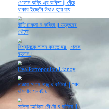
গোলাম কবির এর কবিতা || বেঁচে
থাকার ইচ্ছেটা উধাও হয়ে যায়
রীতি চাকমা’র কবিতা || উত্তরের
খোঁজে
বিশ্বাসকে লালন করতে হয় || পলক
রহমান।
Eva Petropoulou Lianoy
নাজমা বেগম নাজু’র কবিতা || ঘোর
দক্ষিণার ঘনঘটায়
সাঈদা আজিজ চৌধুরী’র কবিতা ||