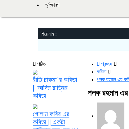
স্মৃতিচারণ
শিরোনাম :
পঠিত
প্রচ্ছদ
কবিতা
রীতি চাকমা’র কবিতা
পলক রহমান এর কবি
|| আদিম রাত্রির
পলক রহমান এর 
কবিতা
গোলাম কবির এর
কবিতা || একটা