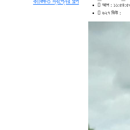
কাঙ্ক্ষিত স্বপ্নের গল্প
আপ : ১১:৫৪:৫৩ 
৬২৭ ভিউ :