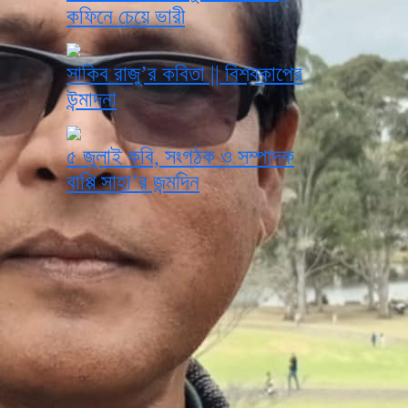
কফিনে চেয়ে ভারী
সাকিব রাজু’র কবিতা || বিশ্বকাপের
উন্মাদনা
৫ জুলাই কবি, সংগঠক ও সম্পাদক
বাপ্পি সাহা’র জন্মদিন