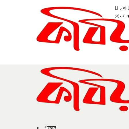
ঢাকা
১৪৩৩ বঙ্গ
প্রচ্ছদ