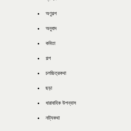
অণুগল্প
অনুবাদ
কবিতা
গল্প
চলচ্চিত্রকথা
ছড়া
ধারাবাহিক উপন্যাস
নাট্যকথা