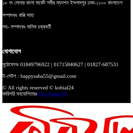
১৮ নং সোনার বাংলা মার্কেট সমীর ম্যনশন ইসলামপুর ঢাকা-১১০০ বাংলাদেশ
সম্পাদকঃ বাপ্পি সাহা
সহ- সম্পাদকঃ মানিক চক্রবর্তী
যোগাযোগ
মুঠোফোনঃ 01849796922 | 01715840627 | 01827-687531
ই-মেইল : bappysaha55@gmail.com
© All rights reserved © kobial24
কারিগরি সহযোগিতায়ঃ
Eco Verse IT