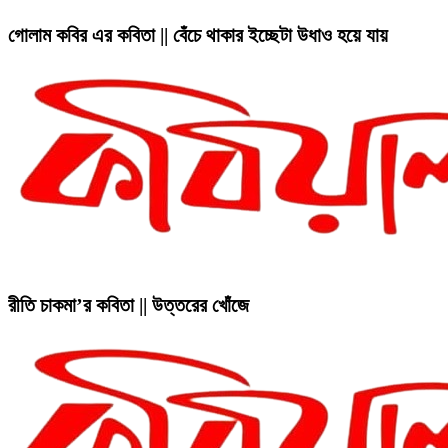
গোলাম কবির এর কবিতা || বেঁচে থাকার ইচ্ছেটা উধাও হয়ে যায়
রীতি চাকমা’র কবিতা || উত্তরের খোঁজে