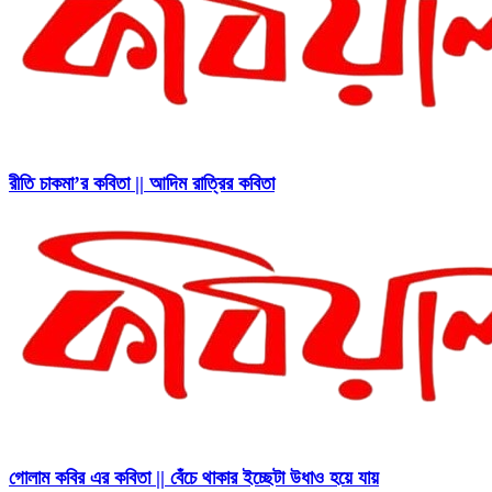
রীতি চাকমা’র কবিতা || আদিম রাত্রির কবিতা
গোলাম কবির এর কবিতা || বেঁচে থাকার ইচ্ছেটা উধাও হয়ে যায়