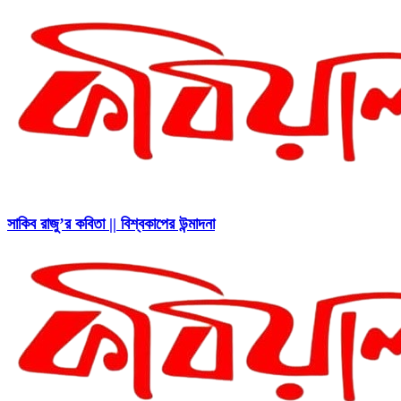
সাকিব রাজু’র কবিতা || বিশ্বকাপের উন্মাদনা