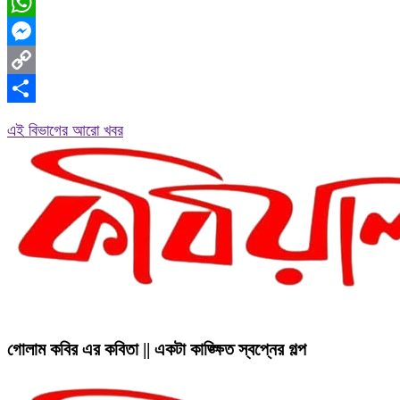
Facebook
WhatsApp
Messenger
Copy
Link
Share
এই বিভাগের আরো খবর
গোলাম কবির এর কবিতা || একটা কাঙ্ক্ষিত স্বপ্নের গল্প