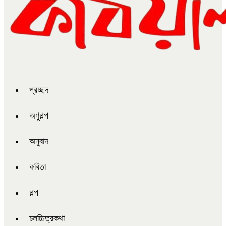
প্রচ্ছদ
অণুগল্প
অনুবাদ
কবিতা
গল্প
চলচ্চিত্রকথা