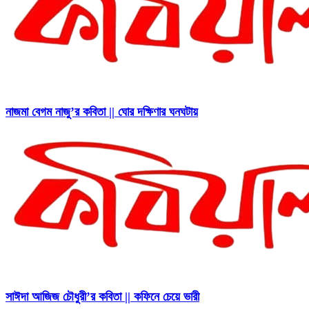
নাজমা বেগম নাজু’র কবিতা || ঘোর দক্ষিণার ঘনঘটায়
সাঈদা আজিজ চৌধুরী’র কবিতা || কফিনে চেয়ে ভারী