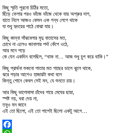
কিছু স্মৃতি পুরনো চিঠির মতো,
ছিঁড়ে ফেলার পরও ভাঁজে ভাঁজে থেকে যায় অশ্রুর দাগ,
হাতে নিলে আজও কেমন এক গন্ধ লেগে থাকে
যা শুধু হৃদয়ের পাঠে বোঝা যায়।
কিছু কান্না সাঁঝবেলার মৃদু বাতাসের মত,
চোখে না এলেও জানালার পর্দা কেঁপে ওঠে,
আর মনে পড়ে
কে যেন একদিন বলেছিল, “থাক না… আজ শুধু চুপ করে থাকি।”
কিছু প্রার্থনা শুকনো পাতার মত গাছের ডালে ঝুলে থাকে,
ঝরে পড়ার আগেও হাজারটা কথা বলে
কিন্তু শোনে কেবল সেই মন, যে শুনতে চায়।
আর কিছু ভালোবাসা চাঁদের গায়ে মেঘের ছায়া,
স্পষ্ট নয়, ধরা দেয় না,
তবুও মন জানে
এই তো ছিলো, এই তো পাশেই ছিলো একটু আগে…