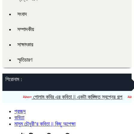
সংবাদ
সম্পাদকীয়
সাক্ষাৎকার
স্মৃতিচারণ
শিরোনাম :
গোলাম কবির এর কবিতা || একটা কাঙ্ক্ষিত স্বপ্নের গল্প
রীতি চাক
প্রচ্ছদ
কবিতা
মাসুম চৌধুরী’র কবিতা || কিছু অপেক্ষা