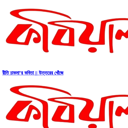
রীতি চাকমা’র কবিতা || উত্তরের খোঁজে