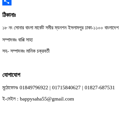
Copy
Link
Share
ঠিকানাঃ
১৮ নং সোনার বাংলা মার্কেট সমীর ম্যনশন ইসলামপুর ঢাকা-১১০০ বাংলাদেশ
সম্পাদকঃ বাপ্পি সাহা
সহ- সম্পাদকঃ মানিক চক্রবর্তী
যোগাযোগ
মুঠোফোনঃ 01849796922 | 01715840627 | 01827-687531
ই-মেইল : bappysaha55@gmail.com