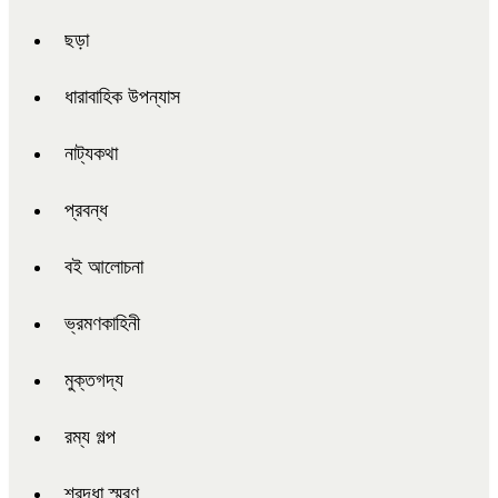
ছড়া
ধারাবাহিক উপন্যাস
নাট্যকথা
প্রবন্ধ
বই আলোচনা
ভ্রমণকাহিনী
মুক্তগদ্য
রম্য গল্প
শ্রদ্ধা স্মরণ