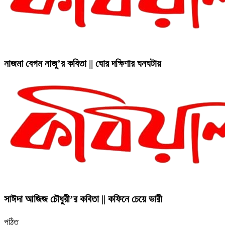
নাজমা বেগম নাজু’র কবিতা || ঘোর দক্ষিণার ঘনঘটায়
সাঈদা আজিজ চৌধুরী’র কবিতা || কফিনে চেয়ে ভারী
পঠিত