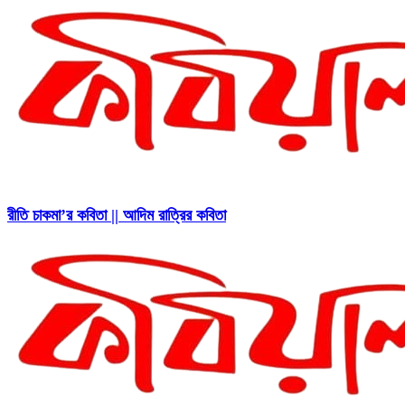
রীতি চাকমা’র কবিতা || আদিম রাত্রির কবিতা