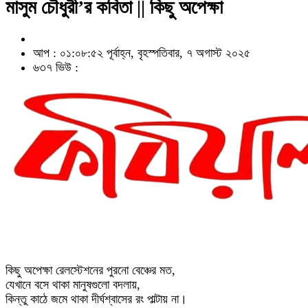
মাসুম চৌধুরী’র কবিতা || কিছু অপেক্ষা
আপ : ০১:০৮:৫২ পূর্বাহ্ন, বৃহস্পতিবার, ৭ অগাস্ট ২০২৫
৬৩৭ ভিউ :
কিছু অপেক্ষা রেলস্টেশনের পুরনো বেঞ্চের মত,
যেখানে বসে থাকা মানুষগুলো বদলায়,
কিন্তু কাঠে জমে থাকা দীর্ঘশ্বাসের রং পাল্টায় না।