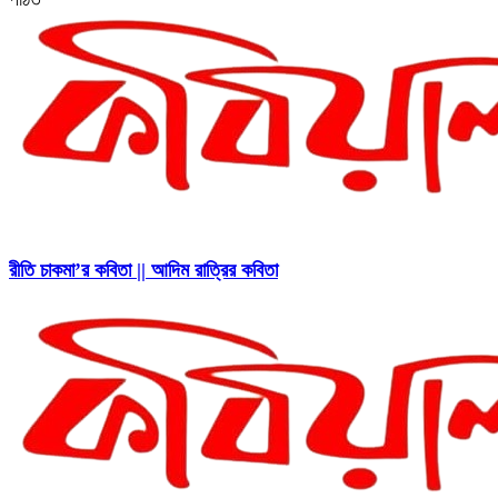
রীতি চাকমা’র কবিতা || আদিম রাত্রির কবিতা