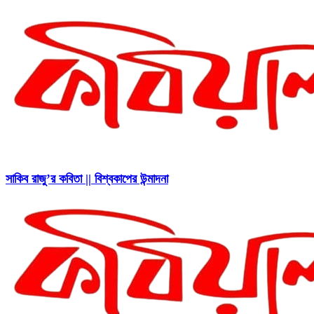
সাকিব রাজু’র কবিতা || বিশ্বকাপের উন্মাদনা