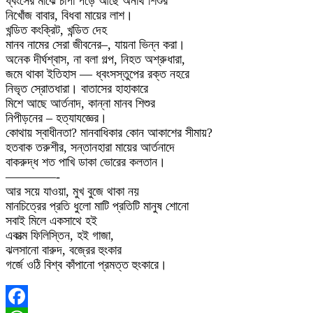
ধ্বংসের মাঝে চাপা পড়ে আছে অনাথ শিশুর
নিখোঁজ বাবার, বিধবা মায়ের লাশ।
খন্ডিত কংক্রিট, খন্ডিত দেহ
মানব নামের সেরা জীবনের–, যায়না ভিন্ন করা।
অনেক দীর্ঘশ্বাস, না বলা গল্প, নিহত অশ্রুধারা,
জমে থাকা ইতিহাস — ধ্বংসস্তুপের রক্ত নহরে
নিভৃত স্রোতধারা। বাতাসের হাহাকারে
মিশে আছে আর্তনাদ, কান্না মানব শিশুর
নিপীড়নের – হত্যাযজ্ঞের।
কোথায় স্বাধীনতা? মানবাধিকার কোন আকাশের সীমায়?
হতবাক তরুশীর, সন্তানহারা মায়ের আর্তনাদে
বাকরুদ্ধ শত পাখি ডাকা ভোরের কলতান।
————-
আর সয়ে যাওয়া, মুখ বুজে থাকা নয়
মানচিত্রের প্রতি ধুলো মাটি প্রতিটি মানুষ শোনো
সবাই মিলে একসাথে হই
একাত্ম ফিলিস্তিন, হই গাজা,
ঝলসানো বারুদ, বজ্রের হুংকার
গর্জে ওঠি বিশ্ব কাঁপানো প্রমত্ত হুংকারে।