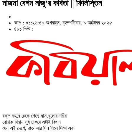
নাজমা বেগম নাজু’র কবিতা || ফিলিস্তিন
আপ : ০১:২৬:৫৯ অপরাহ্ন, বৃহস্পতিবার, ৯ অক্টোবর ২০২৫
৪৮১ ভিউ :
রক্ত নহরে ঢেকে গেছে ঘাস,ধুলোর শরীর
বোমারু বিমান সূর্য ঢাকবে এটাই বিধান
যেন এই দেশে, রাত আর দিন মিলে মিশে এক