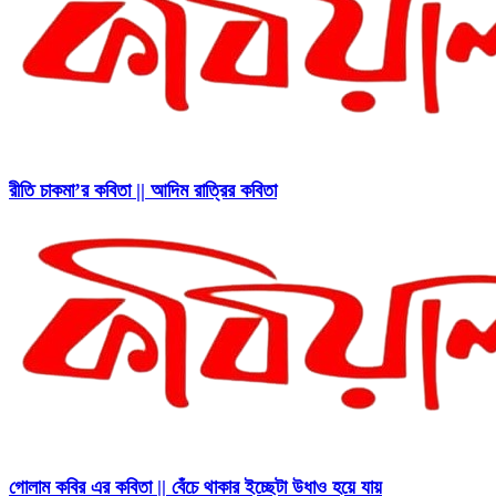
রীতি চাকমা’র কবিতা || আদিম রাত্রির কবিতা
গোলাম কবির এর কবিতা || বেঁচে থাকার ইচ্ছেটা উধাও হয়ে যায়