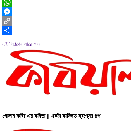
Facebook
WhatsApp
Messenger
Copy
Link
Share
এই বিভাগের আরো খবর
গোলাম কবির এর কবিতা || একটা কাঙ্ক্ষিত স্বপ্নের গল্প