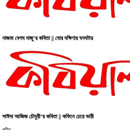
নাজমা বেগম নাজু’র কবিতা || ঘোর দক্ষিণার ঘনঘটায়
সাঈদা আজিজ চৌধুরী’র কবিতা || কফিনে চেয়ে ভারী
পঠিত