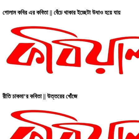
গোলাম কবির এর কবিতা || বেঁচে থাকার ইচ্ছেটা উধাও হয়ে যায়
রীতি চাকমা’র কবিতা || উত্তরের খোঁজে