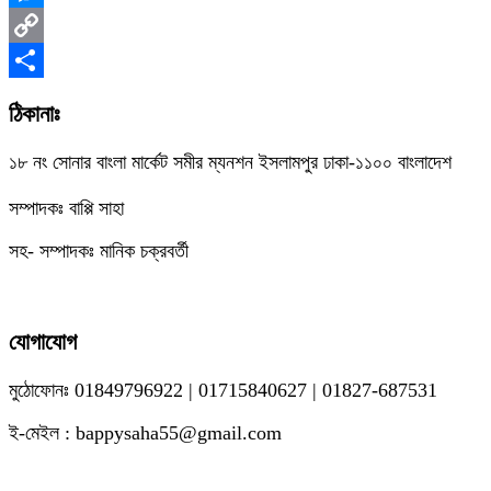
Messenger
Copy
Link
Share
ঠিকানাঃ
১৮ নং সোনার বাংলা মার্কেট সমীর ম্যনশন ইসলামপুর ঢাকা-১১০০ বাংলাদেশ
সম্পাদকঃ বাপ্পি সাহা
সহ- সম্পাদকঃ মানিক চক্রবর্তী
যোগাযোগ
মুঠোফোনঃ 01849796922 | 01715840627 | 01827-687531
ই-মেইল : bappysaha55@gmail.com