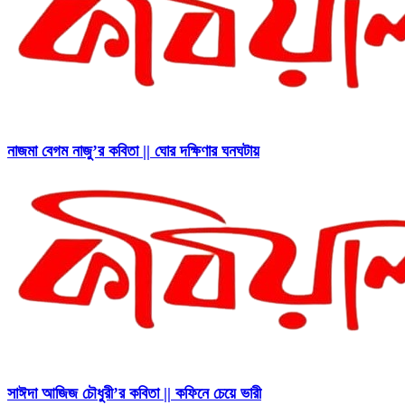
নাজমা বেগম নাজু’র কবিতা || ঘোর দক্ষিণার ঘনঘটায়
সাঈদা আজিজ চৌধুরী’র কবিতা || কফিনে চেয়ে ভারী