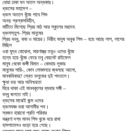
ধোয়া ঢাকা ঘন অতল অন্ধকার।
ধ্বংসের মহাদেশ –
ধ্বংস অতলে খুঁজে পাবে শিশু
অনড় প্রশ্বাসবিহীন,
মাটিতে মিশেছে প্রিয় মাঠ আর স্কুলের মরদেহ
ধ্বংসস্তুপ- প্রিয় মানুষের
প্রিয় বন্ধু, বাবা ও মায়ের। নিরীহ মানুষ অবুঝ শিশু – হয়ে আছে লাশ, লাশের
মিছিল
ওরা যুদ্ধ বোঝেনা, মারণাস্ত্র তবুও ওদের খুঁজে
হন্যে হয়ে খুঁজে ফেরে তবু বেয়নেট রাইফেল
মানুষ খেকো জঙ্গী বিমান – কোথায় লুকায়
মানুষের সারি-, কোন লোকালয়ে জ্বলছে আলো,
মানবাধিকার? স্বেত ভলুকের দুই পদতলে।
ক্ষুধা ভয় আর অনিশ্চয়তা
ঘিরে থাকা এই মানবকূলের ব্যথার সঙ্গী –
বন্ধু জগতে নাই।
ধ্বংসের মাঝেই জন্ম ওদের
ধ্বংসযজ্ঞ ভরা আগামীর পথ।
স্বজন হারানো প্রতি পরিবার
যন্ত্রণা দগ্ধ মানব শিশু বুকে ধরে রাখা
হাসপাতালও গুড়ো হয়ে গেছে।