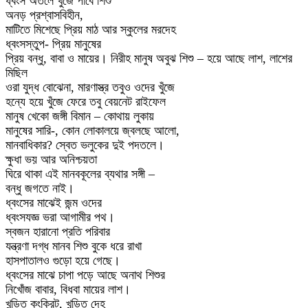
ধ্বংস অতলে খুঁজে পাবে শিশু
অনড় প্রশ্বাসবিহীন,
মাটিতে মিশেছে প্রিয় মাঠ আর স্কুলের মরদেহ
ধ্বংসস্তুপ- প্রিয় মানুষের
প্রিয় বন্ধু, বাবা ও মায়ের। নিরীহ মানুষ অবুঝ শিশু – হয়ে আছে লাশ, লাশের
মিছিল
ওরা যুদ্ধ বোঝেনা, মারণাস্ত্র তবুও ওদের খুঁজে
হন্যে হয়ে খুঁজে ফেরে তবু বেয়নেট রাইফেল
মানুষ খেকো জঙ্গী বিমান – কোথায় লুকায়
মানুষের সারি-, কোন লোকালয়ে জ্বলছে আলো,
মানবাধিকার? স্বেত ভলুকের দুই পদতলে।
ক্ষুধা ভয় আর অনিশ্চয়তা
ঘিরে থাকা এই মানবকূলের ব্যথার সঙ্গী –
বন্ধু জগতে নাই।
ধ্বংসের মাঝেই জন্ম ওদের
ধ্বংসযজ্ঞ ভরা আগামীর পথ।
স্বজন হারানো প্রতি পরিবার
যন্ত্রণা দগ্ধ মানব শিশু বুকে ধরে রাখা
হাসপাতালও গুড়ো হয়ে গেছে।
ধ্বংসের মাঝে চাপা পড়ে আছে অনাথ শিশুর
নিখোঁজ বাবার, বিধবা মায়ের লাশ।
খন্ডিত কংক্রিট, খন্ডিত দেহ