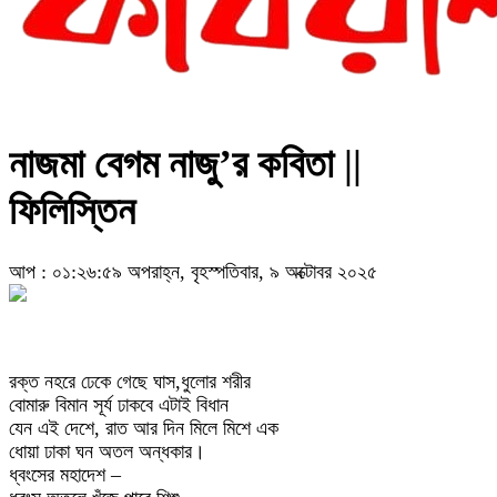
নাজমা বেগম নাজু’র কবিতা ||
ফিলিস্তিন
আপ : ০১:২৬:৫৯ অপরাহ্ন, বৃহস্পতিবার, ৯ অক্টোবর ২০২৫
রক্ত নহরে ঢেকে গেছে ঘাস,ধুলোর শরীর
বোমারু বিমান সূর্য ঢাকবে এটাই বিধান
যেন এই দেশে, রাত আর দিন মিলে মিশে এক
ধোয়া ঢাকা ঘন অতল অন্ধকার।
ধ্বংসের মহাদেশ –