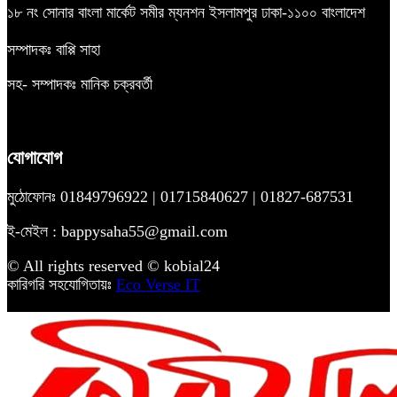
১৮ নং সোনার বাংলা মার্কেট সমীর ম্যনশন ইসলামপুর ঢাকা-১১০০ বাংলাদেশ
সম্পাদকঃ বাপ্পি সাহা
সহ- সম্পাদকঃ মানিক চক্রবর্তী
যোগাযোগ
মুঠোফোনঃ 01849796922 | 01715840627 | 01827-687531
ই-মেইল : bappysaha55@gmail.com
© All rights reserved © kobial24
কারিগরি সহযোগিতায়ঃ
Eco Verse IT