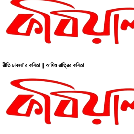
রীতি চাকমা’র কবিতা || আদিম রাত্রির কবিতা