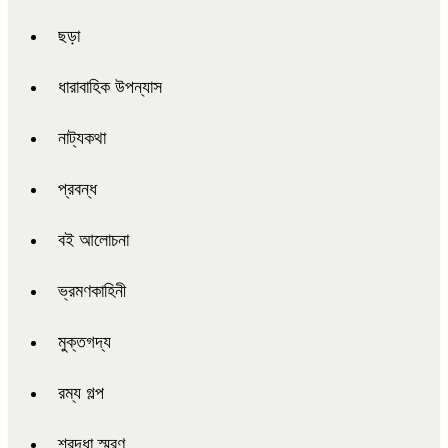
ছড়া
ধারাবাহিক উপন্যাস
নাট্যকথা
প্রবন্ধ
বই আলোচনা
ভ্রমণকাহিনী
মুক্তগদ্য
রম্য গল্প
শ্রদ্ধা স্মরণ