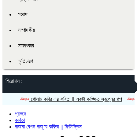
সংবাদ
সম্পাদকীয়
সাক্ষাৎকার
স্মৃতিচারণ
শিরোনাম :
গোলাম কবির এর কবিতা || একটা কাঙ্ক্ষিত স্বপ্নের গল্প
রীতি চাকমা’
প্রচ্ছদ
কবিতা
নাজমা বেগম নাজু’র কবিতা || ফিলিস্তিন