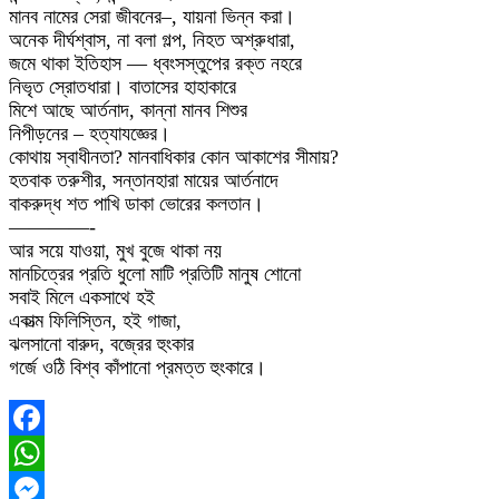
মানব নামের সেরা জীবনের–, যায়না ভিন্ন করা।
অনেক দীর্ঘশ্বাস, না বলা গল্প, নিহত অশ্রুধারা,
জমে থাকা ইতিহাস — ধ্বংসস্তুপের রক্ত নহরে
নিভৃত স্রোতধারা। বাতাসের হাহাকারে
মিশে আছে আর্তনাদ, কান্না মানব শিশুর
নিপীড়নের – হত্যাযজ্ঞের।
কোথায় স্বাধীনতা? মানবাধিকার কোন আকাশের সীমায়?
হতবাক তরুশীর, সন্তানহারা মায়ের আর্তনাদে
বাকরুদ্ধ শত পাখি ডাকা ভোরের কলতান।
————-
আর সয়ে যাওয়া, মুখ বুজে থাকা নয়
মানচিত্রের প্রতি ধুলো মাটি প্রতিটি মানুষ শোনো
সবাই মিলে একসাথে হই
একাত্ম ফিলিস্তিন, হই গাজা,
ঝলসানো বারুদ, বজ্রের হুংকার
গর্জে ওঠি বিশ্ব কাঁপানো প্রমত্ত হুংকারে।
Facebook
WhatsApp