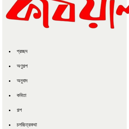
প্রচ্ছদ
অণুগল্প
অনুবাদ
কবিতা
গল্প
চলচ্চিত্রকথা