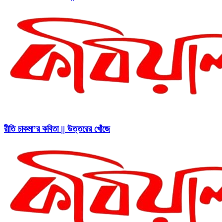
রীতি চাকমা’র কবিতা || উত্তরের খোঁজে