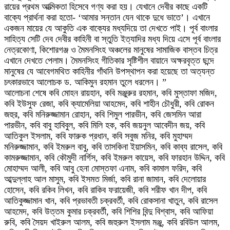
রায়ের প্রথম আত্মিকতা হিসেবে গণ্য করা হয়। যেখানে দেবীর কাছে একটি
বাক্যে প্রার্থনা করা হতো- ‘আমার সন্তান যেন থাকে দুধে ভাতে’। এখানে
একজন মায়ের যে আকুতি এক বাক্যের মধ্যদিয়ে তা দেখতে পাই। পূর্ব বাংলার
সাহিত্য সেটি দেব দেবীর কাহিনী বা স্তুতি ইত্যাদির মধ্য দিয়ে এসে পূর্ব বাংলার
নেত্রকোণা, কিশোরগঞ্জ ও মৈমনসিংহ অঞ্চলের মানুষের সামাজিক বাস্তব চিত্র
এখানে দেখতে পেলাম। মৈমনসিংহ গীতিকার সৃষ্টিশীল বায়ানে অক্ষরবৃত্ত ছন্দে
মানুষের যে আবেগমথিত কাহিনীর গাঁথনি উপস্থাপন করা হয়েছে তা অত্যন্ত
চৎকারভাবে আলোচক ড. আকিমুন রহমান তুলে ধরলেন। ”
আলোচনা শেষে কবি মোহন রায়হান, কবি মঞ্জুরুর রহমান, কবি মুস্তাফা মজিদ,
কবি ইউসুফ রেজা, কবি ক্যামেলিয়া আহমেদ, কবি শাহীন চৌধুরী, কবি রোকন
জহুর, কবি মনিরুজ্জামান রোহান, কবি শিমুল পারভীন, কবি জেসমিন আরা
পারভীন, কবি বাবু হাবিবুল, কবি মিলি হক, কবি জয়নুল আবেদীন জয়, কবি
আতিকুল ইসলাম, কবি ফারুক প্রধান, কবি সবুজ মনির, কবি মুহাম্মদ
মনিরুজ্জামান, কবি ইমরুল বাবু, কবি তাসকিনা ইয়াসমিন, কবি কাব্য রাসেল, কবি
কামরুজ্জামান, কবি কৌমুদী নার্গিস, কবি ইমরুল কায়েস, কবি ফারহান উদ্দিন, কবি
মোহাম্মদ আলী, কবি আবু হেনা মোস্তফা এনাম, কবি কামাল ফরিদ, কবি
আব্দুল্লাহ আল মাসুম, কবি ইসমত মির্জা, কবি রানা জামান, কবি দেলোয়ার
হোসেন, কবি রকিব লিখন, কবি রাকিব ফরায়েজী, কবি শরীফ খান দীপ, কবি
আতিকুজ্জামান খান, কবি প্রভাবতী চক্রবর্তী, কবি রোকসানা খাতুন, কবি রাসেল
আহমেদ, কবি উত্তম কুমার চক্রবর্তী, কবি শিশির বিন্দু বিশ্বাস, কবি আফিয়া
রুবি, কবি সৈয়দ খাইরুল আলম, কবি জহুরুল ইসলাম মঞ্জু, কবি রবিউল আলম,