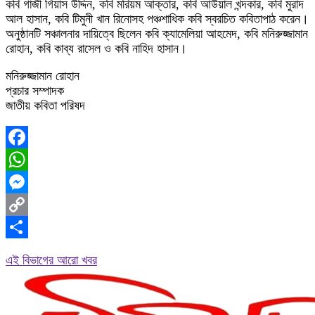
কবি গাজী গিয়াস উদ্দিন, কবি মরিয়ম আক্তার, কবি আউয়াল খন্দকার, কবি মুরাদ
আল হাসান, কবি টিমুনী খান রিনোসহ পঞ্চশাধিক কবি স্বরচিত কবিতাপাঠ করেন।
অনুষ্ঠানটি সঞ্চালনার দায়িত্বে ছিলেন কবি ক্যামেলিয়া আহমেদ, কবি মনিরুজ্জামান
রোহান, কবি কাব্য রাসেল ও কবি নাহিদ হাসান।
মনিরুজ্জামান রোহান
প্রচার সম্পাদক
জাতীয় কবিতা পরিষদ
Facebook
WhatsApp
Messenger
Copy
Link
Share
এই বিভাগের আরো খবর