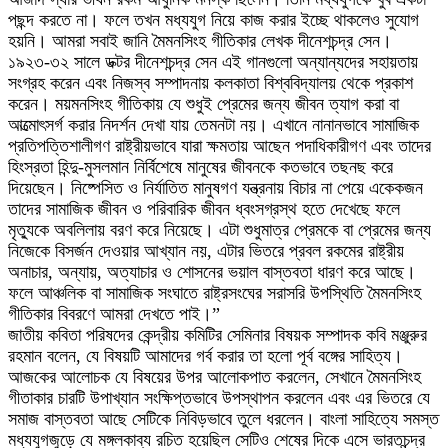
পছন্দ করতে না। ফলে তখন মধ্যযুগ নিয়ে কাজ করার ইচ্ছে থাকলেও সুযোগ
হয়নি। আমরা সবাই জানি মৈমনসিংহ গীতিকার লেখক দীনেশচন্দ্র সেন।
১৯২৩-৩২ সালে ডক্টর দীনেশচন্দ্র সেন এই গানগুলো অন্যান্যদের সহায়তায়
সংগ্রহ করেন এবং নিজস্ব সম্পাদনায় কলকাতা বিশ্ববিদ্যালয় থেকে প্রকাশ
করেন। ময়মনসিংহ গীতিকায় যে শুধুই প্রেমের জন্য জীবন ত্যাগ করা বা
আত্মোৎসর্গ করার নিদর্শন দেখা যায় তেমনটা নয়। এখানে নানানভাবে সামাজিক
প্রতিপত্তিশালীগণ রাষ্ট্রীয়ভাবে যারা ক্ষমতায় আছেন পদাধিকারীগণ এবং তাদের
হিংস্রতা হিন্দু-মুসলমান নির্বিশেষে মানুষের জীবনকে কতভাবে তছনছ করে
দিয়েছেন। নিষ্পেসিত ও নির্যাতিত মানুষগণ যন্ত্রনায় বিচার না পেয়ে একেকজন
তাদের সামাজিক জীবন ও পরিবারিক জীবন ধ্বংসগ্রস্থ হতে দেখেছে ফলে
‍মৃত্যুকে অবলিলায় বরণ করে নিয়েছে। এটা শুধুমাত্র প্রেমকে বা প্রেমের জন্য
নিজেকে বিসর্জন দেওয়ার আখ্যান নয়, এটার ভিতরে প্রবল রকমের রাষ্ট্রীয়
অনাচার, অন্যায়, অত্যাচার ও শোসনের ভয়াল বাস্তবতা ধারণ করে আছে।
ফলে আঞ্চলিক বা সামাজিক সংঘাতে রাষ্ট্রসংঘের সরাসরি উপস্থিতি মৈমনসিংহ
গীতিকার বিবরণে আমরা দেখতে পাই।”
জাতীয় কবিতা পরিষদের কেন্দ্রীয় কমিটির সেমিনার বিষয়ক সম্পাদক কবি মঞ্জুরুর
রহমান বলেন, যে বিষয়টি আমাদের গর্ব করার তা হলো পূর্ব বঙ্গের সাহিত্য।
আজকের আলোচক যে বিষয়ের উপর আলোকপাত করলেন, সেখানে মৈমনসিংহ
গীতাকার চারটি উপাখ্যান সংক্ষিপ্তভাবে উপস্থাপন করলেন এবং এর ভিতরে যে
সমাজ বাস্তবতা আছে সেটিকে নিবিড়ভাবে তুলে ধরলেন। বাংলা সাহিত্যে সমস্ত
মধ্যযুগজুড়ে যে মঙ্গলকাব্য রচিত হয়েছিল সেটিও শেষের দিকে এসে ভারতচন্দ্র