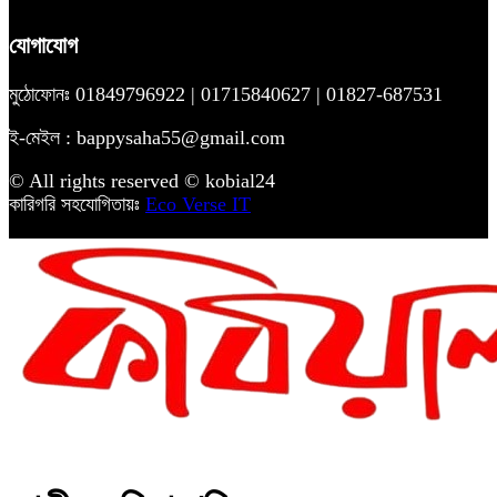
যোগাযোগ
মুঠোফোনঃ 01849796922 | 01715840627 | 01827-687531
ই-মেইল : bappysaha55@gmail.com
© All rights reserved © kobial24
কারিগরি সহযোগিতায়ঃ
Eco Verse IT