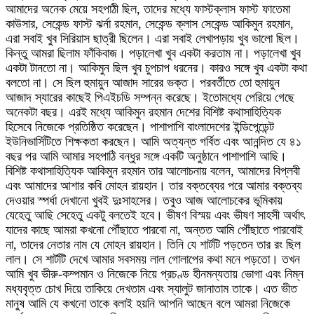
আমাদের অনেক মেয়ে সহপাঠী ছিল, তাদের মধ্যে ফাস্টক্লাস ফাস্ট ফাতেমা
কাউসার, সেকেন্ড ফাস্ট ঝর্না রহমান, সেকেন্ড ক্লাস সেকেন্ড আকিমুন রহমান,
এরা সবাই খুব সিরিয়াস ছাত্রী ছিলেন। এরা সবাই লেখাপড়ায় খুব ভালো ছিল।
কিন্তু আমরা ছিলাম ফাঁকিবাজ। পড়ালেখা খুব একটা করতাম না। পড়ালেখা খুব
একটা টানতো না। আকিমুন ছিল খুব চুপচাপ ধরনের। কারও সঙ্গে খুব একটা কথা
বলতো না। সে ছিল হুমায়ুন আজাদ সারের ভক্ত। পরবর্তীতে তো হুমায়ুন
আজাদ স্যারের কাছেই পিএইচডি সম্পন্ন করেছে। ইতোমধ্যে পেরিয়ে গেছে
অনেকটা বছর। এরই মধ্যে আকিমুন রহমান দেশের বিশিষ্ট কথাসাহিত্যিক
হিসেবে নিজেকে প্রতিষ্ঠিত করেছেন। পাশাপাশি বাংলাদেশের ইন্ডিপেন্ডেন্ট
ইউনিভার্সিটিতে শিক্ষকতা করছেন। আমি অত্যন্ত গর্বিত এবং আনন্দিত যে ৪১
বছর পর আমি আমার সহপাঠি বন্ধুর সঙ্গে একটি অনুষ্ঠানে পাশাপাশি আছি।
বিশিষ্ট কথাসাহিত্যিক আকিমুন রহমান তার আলোচনায় বলেন, আমাদের বিপ্লবী
এবং আমাদের আশার কবি মোহন রায়হান। তার বক্তব্যের পরে আমার বক্তব্য
দেওয়ার স্পর্ধা দেখানো খুবই দুঃসাহসের। তবুও আজ আলোচকের ভূমিকায়
যেহেতু আছি সেহেতু একটু বলতেই হবে। ভীষণ বিস্ময় এবং ভীষণ সাহসী অর্থাৎ
যাদের কাছে আমরা কখনো পৌঁছাতে পারবো না, অন্তত আমি পৌঁছাতে পারবোই
না, তাদের নেতার নাম যে মোহন রায়হান। তিনি যে শার্টটি পড়তেন তার রং ছিল
লাল। সে শার্টটি দেখে আমার সবসময় লাল গোলাপের কথা মনে পড়তো। তখন
আমি খুব ভীরু-কম্পমান ও নিজেকে নিয়ে প্রচণ্ড হীনমন্যতায় ভোগা এবং নিম্ন
মধ্যবৃত্ত চোখ দিয়ে তাকিয়ে দেখতাম এবং স্যালুট জানাতাম তাকে। এত ভীত
মানুষ আমি যে কখনো তাকে বলাই হয়নি আপনি আছেন বলে আমরা নিজেকে