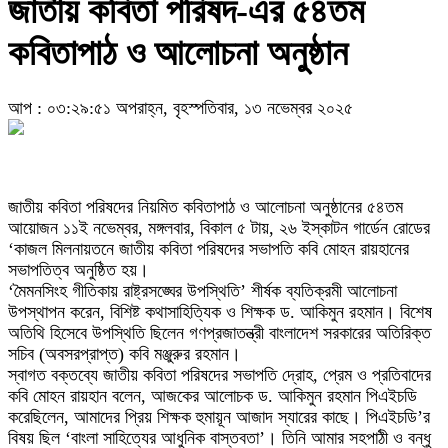
জাতীয় কবিতা পরিষদ-এর ৫৪তম
কবিতাপাঠ ও আলোচনা অনুষ্ঠান
আপ : ০৩:২৯:৫১ অপরাহ্ন, বৃহস্পতিবার, ১৩ নভেম্বর ২০২৫
জাতীয় কবিতা পরিষদের নিয়মিত কবিতাপাঠ ও আলোচনা অনুষ্ঠানের ৫৪তম
আয়োজন ১১ই নভেম্বর, মঙ্গলবার, বিকাল ৫ টায়, ২৬ ইস্কাটন গার্ডেন রোডের
‘কাজল মিলনায়তনে জাতীয় কবিতা পরিষদের সভাপতি কবি মোহন রায়হানের
সভাপতিত্ব অনুষ্ঠিত হয়।
‘মৈমনসিংহ গীতিকায় রাষ্ট্রসঙ্ঘের উপস্থিতি’ শীর্ষক ব্যতিক্রমী আলোচনা
উপস্থাপন করেন, বিশিষ্ট কথাসাহিত্যিক ও শিক্ষক ড. আকিমুন রহমান। বিশেষ
অতিথি হিসেবে উপস্থিতি ছিলেন গণপ্রজাতন্ত্রী বাংলাদেশ সরকারের অতিরিক্ত
সচিব (অবসরপ্রাপ্ত) কবি মঞ্জুরুর রহমান।
স্বাগত বক্তব্যে জাতীয় কবিতা পরিষদের সভাপতি দ্রোহ, প্রেম ও প্রতিবাদের
কবি মোহন রায়হান বলেন, আজকের আলোচক ড. আকিমুন রহমান পিএইচডি
করেছিলেন, আমাদের প্রিয় শিক্ষক হুমায়ূন আজাদ স্যারের কাছে। পিএইচডি’র
বিষয় ছিল ‘বাংলা সাহিত্যের আধুনিক বাস্তবতা’। তিনি আমার সহপাঠী ও বন্ধু