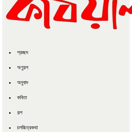
প্রচ্ছদ
অণুগল্প
অনুবাদ
কবিতা
গল্প
চলচ্চিত্রকথা