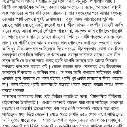
বছর পর আমি আমার সহপাঠি বন্ধুর সঙ্গে একটি অনুষ্ঠানে পাশাপাশি আছি।
বিশিষ্ট কথাসাহিত্যিক আকিমুন রহমান তার আলোচনায় বলেন, আমাদের বিপ্লবী
এবং আমাদের আশার কবি মোহন রায়হান। তার বক্তব্যের পরে আমার বক্তব্য
দেওয়ার স্পর্ধা দেখানো খুবই দুঃসাহসের। তবুও আজ আলোচকের ভূমিকায়
যেহেতু আছি সেহেতু একটু বলতেই হবে। ভীষণ বিস্ময় এবং ভীষণ সাহসী অর্থাৎ
যাদের কাছে আমরা কখনো পৌঁছাতে পারবো না, অন্তত আমি পৌঁছাতে পারবোই
না, তাদের নেতার নাম যে মোহন রায়হান। তিনি যে শার্টটি পড়তেন তার রং ছিল
লাল। সে শার্টটি দেখে আমার সবসময় লাল গোলাপের কথা মনে পড়তো। তখন
আমি খুব ভীরু-কম্পমান ও নিজেকে নিয়ে প্রচণ্ড হীনমন্যতায় ভোগা এবং নিম্ন
মধ্যবৃত্ত চোখ দিয়ে তাকিয়ে দেখতাম এবং স্যালুট জানাতাম তাকে। এত ভীত
মানুষ আমি যে কখনো তাকে বলাই হয়নি আপনি আছেন বলে আমরা নিজেকে
স্পর্ধাময় বলে মনে করতে পারি। মোহন রায়হান মানে সেসময়ের এবং চিরকালের
অসামন্য দীপ্ততার ও অগ্নির নাম। সে সময় আমি পাশ্চাত্য সাহিত্যের প্রতি
এতটাই ডুবে থাকতাম যে পাঠ্য বইয়ের প্রতি খুব একটা মনোযোগ দিতে পারতাম
না। পাঠ্য বইয়ের প্রতি মনোযোগটা বাড়াতে পারলে হয়তো রেজাল্টা আরও ভালো
করতে পারতাম।
আজকের আলোচনার বিষয় যেটা নির্ধারন করেছি তা হলো- ‘মৈমনসিংহ গীতিকায়
রাষ্ট্রসংঘের উপস্থিতি।’ এখানে অনেকই আছেন যারা বাংলা সাহিত্যে লেখাপড়া
করেছেন বা করেননি তাদের মধ্যে কম আর বেশি অনেকেই আছেন যারা বাংলা
সাহিত্যের মধ্য দিয়ে গেছেন। যেতে যেতে দেখছি ৯৫০ থেকে বাংলা সাহিত্যের
আদি যুগের যাত্রা শুরু । সমালোচকগণ বা প্রবন্ধকাররা বলে থাকেন মধ্যযুগ
হচ্ছে কেবলই ধর্ম নির্ভর, কেবলেই দেব-দেবীর স্তুতিমূলক সাহিত্য কর্মের একটা