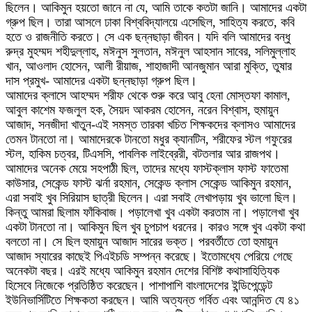
ছিলেন। আকিমুন হয়তো জানে না যে, আমি তাকে কতটা জানি। আমাদের একটা
গ্রুপ ছিল। তারা আসলে ঢাকা বিশ্ববিদ্যালয়ে এসেছিল, সাহিত্য করতে, কবি
হতে ও রাজনীতি করতে। সে এক ছন্নছাড়া জীবন। যদি বলি আমাদের বন্ধু
রুদ্র মুহম্মদ শহীদুল্লাহ, মঈনুস সুলতান, মঈনুল আহসান সাবের, সলিমুল্লাহ
খান, আওলাদ হোসেন, আলী রীয়াজ, শাহাজাদী আনজুমান আরা মুক্তি, তুষার
দাস প্রমুখ- আমাদের একটা ছন্নছাড়া গ্রুপ ছিল।
আমাদের ক্লাসে আহম্মদ শরীফ থেকে শুরু করে আবু হেনা মোস্তফা কামাল,
আবুল কাশেম ফজলুল হক, সৈয়দ আকরম হোসেন, নরেন বিশ্বাস, হুমায়ুন
আজাদ, সনজীদা খাতুন-এই সমস্ত তারকা খচিত শিক্ষকদের ক্লাসও আমাদের
তেমন টানতো না। আমাদেরকে টানতো মধুর ক্যানটিন, শরীফের স্টল গফুরের
স্টল, হাকিম চত্বর, টিএসসি, পাবলিক লাইব্রেরী, বটতলার আর রাজপথ।
আমাদের অনেক মেয়ে সহপাঠী ছিল, তাদের মধ্যে ফাস্টক্লাস ফাস্ট ফাতেমা
কাউসার, সেকেন্ড ফাস্ট ঝর্না রহমান, সেকেন্ড ক্লাস সেকেন্ড আকিমুন রহমান,
এরা সবাই খুব সিরিয়াস ছাত্রী ছিলেন। এরা সবাই লেখাপড়ায় খুব ভালো ছিল।
কিন্তু আমরা ছিলাম ফাঁকিবাজ। পড়ালেখা খুব একটা করতাম না। পড়ালেখা খুব
একটা টানতো না। আকিমুন ছিল খুব চুপচাপ ধরনের। কারও সঙ্গে খুব একটা কথা
বলতো না। সে ছিল হুমায়ুন আজাদ সারের ভক্ত। পরবর্তীতে তো হুমায়ুন
আজাদ স্যারের কাছেই পিএইচডি সম্পন্ন করেছে। ইতোমধ্যে পেরিয়ে গেছে
অনেকটা বছর। এরই মধ্যে আকিমুন রহমান দেশের বিশিষ্ট কথাসাহিত্যিক
হিসেবে নিজেকে প্রতিষ্ঠিত করেছেন। পাশাপাশি বাংলাদেশের ইন্ডিপেন্ডেন্ট
ইউনিভার্সিটিতে শিক্ষকতা করছেন। আমি অত্যন্ত গর্বিত এবং আনন্দিত যে ৪১