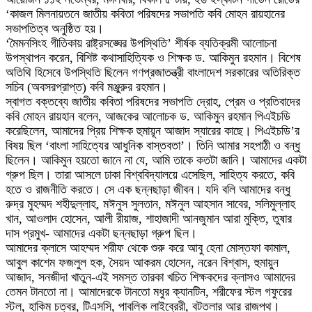
‘কাজল মিলনায়তনে জাতীয় কবিতা পরিষদের সভাপতি কবি মোহন রায়হানের
সভাপতিত্ব অনুষ্ঠিত হয়।
‘মৈমনসিংহ গীতিকায় রাষ্ট্রসঙ্ঘের উপস্থিতি’ শীর্ষক ব্যতিক্রমী আলোচনা
উপস্থাপন করেন, বিশিষ্ট কথাসাহিত্যিক ও শিক্ষক ড. আকিমুন রহমান। বিশেষ
অতিথি হিসেবে উপস্থিতি ছিলেন গণপ্রজাতন্ত্রী বাংলাদেশ সরকারের অতিরিক্ত
সচিব (অবসরপ্রাপ্ত) কবি মঞ্জুরুর রহমান।
স্বাগত বক্তব্যে জাতীয় কবিতা পরিষদের সভাপতি দ্রোহ, প্রেম ও প্রতিবাদের
কবি মোহন রায়হান বলেন, আজকের আলোচক ড. আকিমুন রহমান পিএইচডি
করেছিলেন, আমাদের প্রিয় শিক্ষক হুমায়ূন আজাদ স্যারের কাছে। পিএইচডি’র
বিষয় ছিল ‘বাংলা সাহিত্যের আধুনিক বাস্তবতা’। তিনি আমার সহপাঠী ও বন্ধু
ছিলেন। আকিমুন হয়তো জানে না যে, আমি তাকে কতটা জানি। আমাদের একটা
গ্রুপ ছিল। তারা আসলে ঢাকা বিশ্ববিদ্যালয়ে এসেছিল, সাহিত্য করতে, কবি
হতে ও রাজনীতি করতে। সে এক ছন্নছাড়া জীবন। যদি বলি আমাদের বন্ধু
রুদ্র মুহম্মদ শহীদুল্লাহ, মঈনুস সুলতান, মঈনুল আহসান সাবের, সলিমুল্লাহ
খান, আওলাদ হোসেন, আলী রীয়াজ, শাহাজাদী আনজুমান আরা মুক্তি, তুষার
দাস প্রমুখ- আমাদের একটা ছন্নছাড়া গ্রুপ ছিল।
আমাদের ক্লাসে আহম্মদ শরীফ থেকে শুরু করে আবু হেনা মোস্তফা কামাল,
আবুল কাশেম ফজলুল হক, সৈয়দ আকরম হোসেন, নরেন বিশ্বাস, হুমায়ুন
আজাদ, সনজীদা খাতুন-এই সমস্ত তারকা খচিত শিক্ষকদের ক্লাসও আমাদের
তেমন টানতো না। আমাদেরকে টানতো মধুর ক্যানটিন, শরীফের স্টল গফুরের
স্টল, হাকিম চত্বর, টিএসসি, পাবলিক লাইব্রেরী, বটতলার আর রাজপথ।