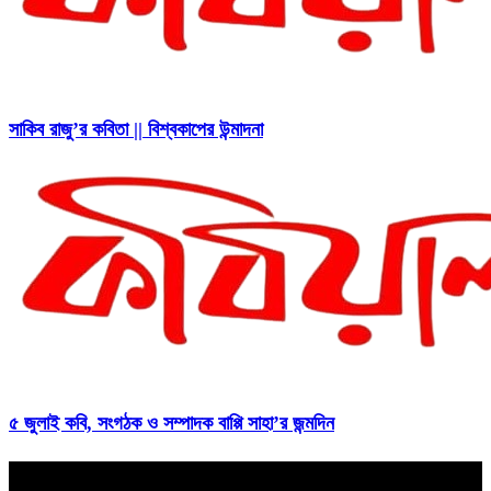
সাকিব রাজু’র কবিতা || বিশ্বকাপের উন্মাদনা
৫ জুলাই কবি, সংগঠক ও সম্পাদক বাপ্পি সাহা’র জন্মদিন