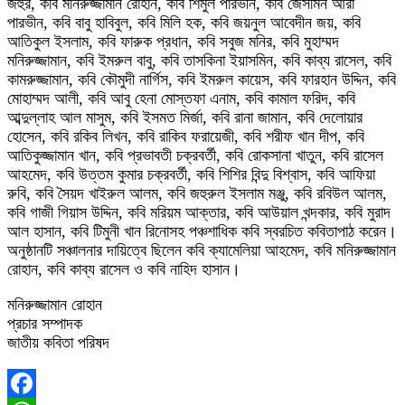
জহুর, কবি মনিরুজ্জামান রোহান, কবি শিমুল পারভীন, কবি জেসমিন আরা
পারভীন, কবি বাবু হাবিবুল, কবি মিলি হক, কবি জয়নুল আবেদীন জয়, কবি
আতিকুল ইসলাম, কবি ফারুক প্রধান, কবি সবুজ মনির, কবি মুহাম্মদ
মনিরুজ্জামান, কবি ইমরুল বাবু, কবি তাসকিনা ইয়াসমিন, কবি কাব্য রাসেল, কবি
কামরুজ্জামান, কবি কৌমুদী নার্গিস, কবি ইমরুল কায়েস, কবি ফারহান উদ্দিন, কবি
মোহাম্মদ আলী, কবি আবু হেনা মোস্তফা এনাম, কবি কামাল ফরিদ, কবি
আব্দুল্লাহ আল মাসুম, কবি ইসমত মির্জা, কবি রানা জামান, কবি দেলোয়ার
হোসেন, কবি রকিব লিখন, কবি রাকিব ফরায়েজী, কবি শরীফ খান দীপ, কবি
আতিকুজ্জামান খান, কবি প্রভাবতী চক্রবর্তী, কবি রোকসানা খাতুন, কবি রাসেল
আহমেদ, কবি উত্তম কুমার চক্রবর্তী, কবি শিশির বিন্দু বিশ্বাস, কবি আফিয়া
রুবি, কবি সৈয়দ খাইরুল আলম, কবি জহুরুল ইসলাম মঞ্জু, কবি রবিউল আলম,
কবি গাজী গিয়াস উদ্দিন, কবি মরিয়ম আক্তার, কবি আউয়াল খন্দকার, কবি মুরাদ
আল হাসান, কবি টিমুনী খান রিনোসহ পঞ্চশাধিক কবি স্বরচিত কবিতাপাঠ করেন।
অনুষ্ঠানটি সঞ্চালনার দায়িত্বে ছিলেন কবি ক্যামেলিয়া আহমেদ, কবি মনিরুজ্জামান
রোহান, কবি কাব্য রাসেল ও কবি নাহিদ হাসান।
মনিরুজ্জামান রোহান
প্রচার সম্পাদক
জাতীয় কবিতা পরিষদ