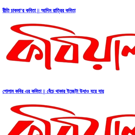
রীতি চাকমা’র কবিতা || আদিম রাত্রির কবিতা
গোলাম কবির এর কবিতা || বেঁচে থাকার ইচ্ছেটা উধাও হয়ে যায়