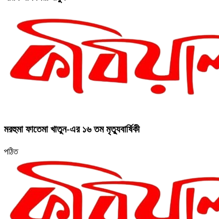
মরহুমা ফাতেমা খাতুন-এর ১৬ তম মৃত্যুবার্ষিকী
পঠিত