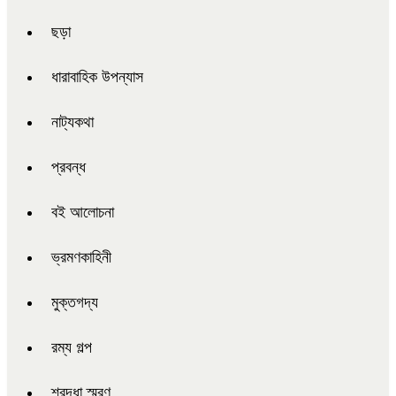
ছড়া
ধারাবাহিক উপন্যাস
নাট্যকথা
প্রবন্ধ
বই আলোচনা
ভ্রমণকাহিনী
মুক্তগদ্য
রম্য গল্প
শ্রদ্ধা স্মরণ