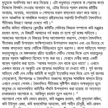
‍মৃত্যুকে অবলিলায় বরণ করে নিয়েছে। এটা শুধুমাত্র প্রেমকে বা প্রেমের জন্য
নিজেকে বিসর্জন দেওয়ার আখ্যান নয়, এটার ভিতরে প্রবল রকমের রাষ্ট্রীয়
অনাচার, অন্যায়, অত্যাচার ও শোসনের ভয়াল বাস্তবতা ধারণ করে আছে।
ফলে আঞ্চলিক বা সামাজিক সংঘাতে রাষ্ট্রসংঘের সরাসরি উপস্থিতি মৈমনসিংহ
গীতিকার বিবরণে আমরা দেখতে পাই।”
জাতীয় কবিতা পরিষদের কেন্দ্রীয় কমিটির সেমিনার বিষয়ক সম্পাদক কবি মঞ্জুরুর
রহমান বলেন, যে বিষয়টি আমাদের গর্ব করার তা হলো পূর্ব বঙ্গের সাহিত্য।
আজকের আলোচক যে বিষয়ের উপর আলোকপাত করলেন, সেখানে মৈমনসিংহ
গীতাকার চারটি উপাখ্যান সংক্ষিপ্তভাবে উপস্থাপন করলেন এবং এর ভিতরে যে
সমাজ বাস্তবতা আছে সেটিকে নিবিড়ভাবে তুলে ধরলেন। বাংলা সাহিত্যে সমস্ত
মধ্যযুগজুড়ে যে মঙ্গলকাব্য রচিত হয়েছিল সেটিও শেষের দিকে এসে ভারতচন্দ্র
রায়ের প্রথম আত্মিকতা হিসেবে গণ্য করা হয়। যেখানে দেবীর কাছে একটি
বাক্যে প্রার্থনা করা হতো- ‘আমার সন্তান যেন থাকে দুধে ভাতে’। এখানে
একজন মায়ের যে আকুতি এক বাক্যের মধ্যদিয়ে তা দেখতে পাই। পূর্ব বাংলার
সাহিত্য সেটি দেব দেবীর কাহিনী বা স্তুতি ইত্যাদির মধ্য দিয়ে এসে পূর্ব বাংলার
নেত্রকোণা, কিশোরগঞ্জ ও মৈমনসিংহ অঞ্চলের মানুষের সামাজিক বাস্তব চিত্র
এখানে দেখতে পেলাম। মৈমনসিংহ গীতিকার সৃষ্টিশীল বায়ানে অক্ষরবৃত্ত ছন্দে
মানুষের যে আবেগমথিত কাহিনীর গাঁথনি উপস্থাপন করা হয়েছে তা অত্যন্ত
চৎকারভাবে আলোচক ড. আকিমুন রহমান তুলে ধরলেন। ”
আলোচনা শেষে কবি মোহন রায়হান, কবি মঞ্জুরুর রহমান, কবি মুস্তাফা মজিদ,
কবি ইউসুফ রেজা, কবি ক্যামেলিয়া আহমেদ, কবি শাহীন চৌধুরী, কবি রোকন