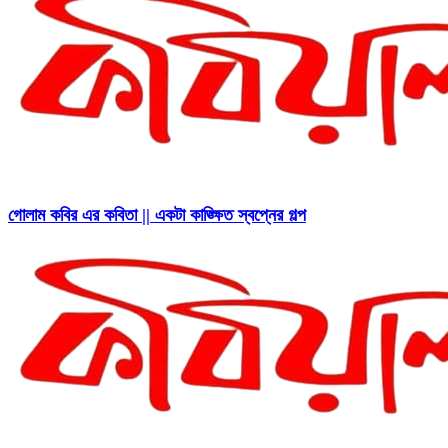
গোলাম কবির এর কবিতা || একটা কাঙ্ক্ষিত স্বপ্নের গল্প