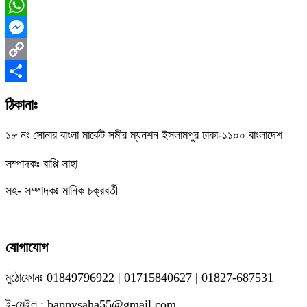
Facebook
WhatsApp
Messenger
Copy
Link
Share
ঠিকানাঃ
১৮ নং সোনার বাংলা মার্কেট সমীর ম্যনশন ইসলামপুর ঢাকা-১১০০ বাংলাদেশ
সম্পাদকঃ বাপ্পি সাহা
সহ- সম্পাদকঃ মানিক চক্রবর্তী
যোগাযোগ
মুঠোফোনঃ 01849796922 | 01715840627 | 01827-687531
ই-মেইল : bappysaha55@gmail.com