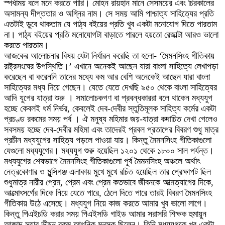
স্পর্ধাময় বলে মনে করতে পারি। মোহন রায়হান মানে সেসময়ের এবং চিরকালের
অসামন্য দীপ্ততার ও অগ্নির নাম। সে সময় আমি পাশ্চাত্য সাহিত্যের প্রতি
এতটাই ডুবে থাকতাম যে পাঠ্য বইয়ের প্রতি খুব একটা মনোযোগ দিতে পারতাম
না। পাঠ্য বইয়ের প্রতি মনোযোগটা বাড়াতে পারলে হয়তো রেজাল্টা আরও ভালো
করতে পারতাম।
আজকের আলোচনার বিষয় যেটা নির্ধারন করেছি তা হলো- ‘মৈমনসিংহ গীতিকায়
রাষ্ট্রসংঘের উপস্থিতি।’ এখানে অনেকই আছেন যারা বাংলা সাহিত্যে লেখাপড়া
করেছেন বা করেননি তাদের মধ্যে কম আর বেশি অনেকেই আছেন যারা বাংলা
সাহিত্যের মধ্য দিয়ে গেছেন। যেতে যেতে দেখছি ৯৫০ থেকে বাংলা সাহিত্যের
আদি যুগের যাত্রা শুরু । সমালোচকগণ বা প্রবন্ধকাররা বলে থাকেন মধ্যযুগ
হচ্ছে কেবলই ধর্ম নির্ভর, কেবলেই দেব-দেবীর স্তুতিমূলক সাহিত্য কর্মের একটা
প্রচণ্ড রকমের সময় পর্ব । ঐ মনুষ্য মহিমার জয়-যাত্রা কদাচিত দেখা গেলেও
সবসময় হচ্ছে দেব-দেবীর মহিমা এবং তাদেরই প্রবল প্রতাপের বিবরণ শুধু মাত্র
প্রচীন মধ্যযুগের সাহিত্য পড়লে পাওয়া যায়। কিন্তু মৈমনসিংহ গীতিকাগুলো
যেগুলো মধ্যযুগের। মধ্যযুগ শুরু হয়েছিল ১২০১ থেকে ১৮০০ সাল পর্যন্ত।
মধ্যযুগের শেষভাগে মৈমনসিংহ গীতিকাগুলো পূর্ব মৈমনসিংহ অঞ্চলে অর্থাৎ
নেত্রকোণার ও মুন্সিগঞ্জ এলাকায় মুখে মুখে রচিত হয়েছিল তার প্রেক্ষাপট ছিল
শুধুমাত্র নারীর প্রেম, প্রেম এবং প্রেম কতভাবে জীবনকে আত্মত্যাগের দিকে,
আত্মোৎসর্গের দিকে নিয়ে যেতে পারে, ঠেলে দিতে পারে তারই বিবরণ মৈমনসিংহ
গীতিকায় উঠে এসেছে। মধ্যযুগ নিয়ে কাজ করতে আমার খুব ভালো লাগে।
কিন্তু পিএইচডি করার সময় পিএইসডি গাইড আমার সরাসরি শিক্ষক হুমায়ুন
আজাদ স্যার ভীষন রকম আধুনিক মনস্ক ছিলেন। তিনি মধ্যযুগকে খুব একটা