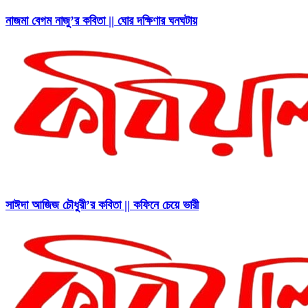
নাজমা বেগম নাজু’র কবিতা || ঘোর দক্ষিণার ঘনঘটায়
সাঈদা আজিজ চৌধুরী’র কবিতা || কফিনে চেয়ে ভারী