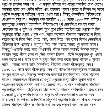
প্রচণ্ড রকমের সময় পর্ব । ঐ মনুষ্য মহিমার জয়-যাত্রা কদাচিত দেখা গেলেও
সবসময় হচ্ছে দেব-দেবীর মহিমা এবং তাদেরই প্রবল প্রতাপের বিবরণ শুধু মাত্র
প্রচীন মধ্যযুগের সাহিত্য পড়লে পাওয়া যায়। কিন্তু মৈমনসিংহ গীতিকাগুলো
যেগুলো মধ্যযুগের। মধ্যযুগ শুরু হয়েছিল ১২০১ থেকে ১৮০০ সাল পর্যন্ত।
মধ্যযুগের শেষভাগে মৈমনসিংহ গীতিকাগুলো পূর্ব মৈমনসিংহ অঞ্চলে অর্থাৎ
নেত্রকোণার ও মুন্সিগঞ্জ এলাকায় মুখে মুখে রচিত হয়েছিল তার প্রেক্ষাপট ছিল
শুধুমাত্র নারীর প্রেম, প্রেম এবং প্রেম কতভাবে জীবনকে আত্মত্যাগের দিকে,
আত্মোৎসর্গের দিকে নিয়ে যেতে পারে, ঠেলে দিতে পারে তারই বিবরণ মৈমনসিংহ
গীতিকায় উঠে এসেছে। মধ্যযুগ নিয়ে কাজ করতে আমার খুব ভালো লাগে।
কিন্তু পিএইচডি করার সময় পিএইসডি গাইড আমার সরাসরি শিক্ষক হুমায়ুন
আজাদ স্যার ভীষন রকম আধুনিক মনস্ক ছিলেন। তিনি মধ্যযুগকে খুব একটা
পছন্দ করতে না। ফলে তখন মধ্যযুগ নিয়ে কাজ করার ইচ্ছে থাকলেও সুযোগ
হয়নি। আমরা সবাই জানি মৈমনসিংহ গীতিকার লেখক দীনেশচন্দ্র সেন।
১৯২৩-৩২ সালে ডক্টর দীনেশচন্দ্র সেন এই গানগুলো অন্যান্যদের সহায়তায়
সংগ্রহ করেন এবং নিজস্ব সম্পাদনায় কলকাতা বিশ্ববিদ্যালয় থেকে প্রকাশ
করেন। ময়মনসিংহ গীতিকায় যে শুধুই প্রেমের জন্য জীবন ত্যাগ করা বা
আত্মোৎসর্গ করার নিদর্শন দেখা যায় তেমনটা নয়। এখানে নানানভাবে সামাজিক
প্রতিপত্তিশালীগণ রাষ্ট্রীয়ভাবে যারা ক্ষমতায় আছেন পদাধিকারীগণ এবং তাদের
হিংস্রতা হিন্দু-মুসলমান নির্বিশেষে মানুষের জীবনকে কতভাবে তছনছ করে
দিয়েছেন। নিষ্পেসিত ও নির্যাতিত মানুষগণ যন্ত্রনায় বিচার না পেয়ে একেকজন
তাদের সামাজিক জীবন ও পরিবারিক জীবন ধ্বংসগ্রস্থ হতে দেখেছে ফলে