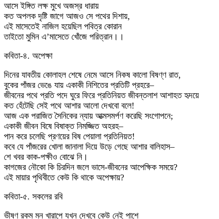
আসে ইঙ্গিত লক্ষ মুখে অজস্র ধারায়
কত অপলক দৃষ্টি জাগে আজও সে পথের দিশায়,
এই মাসেতেই নাজিল হয়েছিল পবিত্র কোরান
তাইতো মুমিন এ’মাসেতে খোঁজে পরিত্রান।।
কবিতা-৪. অপেক্ষা
দিনের যাবতীয় কোলাহল শেষে নেমে আসে নিকষ কালো বিষণ্ণ রাত,
বুকের পাঁজর ভেঙে যায় একাকী নিশিতের প্রতিটি প্রহরে–
জীবনের পথে প্রতি পদে ঘুরে ফিরে প্রতিনিয়ত জীবন্তলাশ আশাহত হৃদয়ে
কত হেঁটেছি সেই পথে আশার আলো দেখবো বলে!
আজ এক পরাজিত সৈনিকের ন্যায় আত্মসমর্পণ করেছি সংগোপনে;
একাকী জীবন বিষে বিষাক্ত নিমজ্জিত অহরহ–
পান করে চলেছি প্রণয়ের বিষ পেয়ালা প্রতিনিয়ত!
কবে যে পাঁজরের খোলা জানালা দিয়ে উড়ে গেছে আশার বালিহাস–
শে খবর কাক-পক্ষীও বোঝে নি।
কাগজের নৌকো কি চিরদিন জলে ভাসে-জীবনের আপেক্ষিক সময়ে?
এই মায়ার পৃথিবীতে কেউ কি থাকে অপেক্ষায়?
কবিতা-৫. সকলের রবি
ভীষণ রকম মন খারাপে যখন দেখবে কেউ নেই পাশে