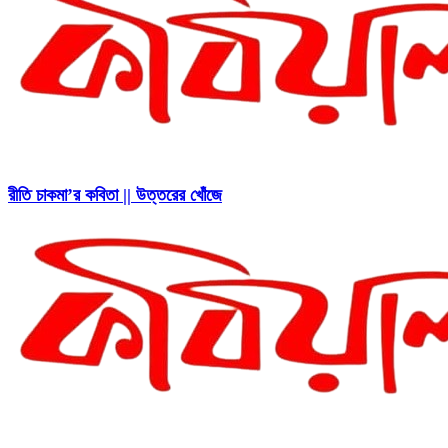
রীতি চাকমা’র কবিতা || উত্তরের খোঁজে