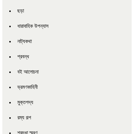
ছড়া
ধারাবাহিক উপন্যাস
নাট্যকথা
প্রবন্ধ
বই আলোচনা
ভ্রমণকাহিনী
মুক্তগদ্য
রম্য গল্প
শ্রদ্ধা স্মরণ