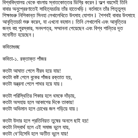
বিশ্ববিদ্যালয় থেকে বাংলায় স্নাতকোত্তর ডিগ্রি করেন l অল্প বয়সেই তিনি
বাবার অনুপ্রেরণাতেই সাহিত্যচৰ্চায় তাঁর হাতেখড়ি। বর্তমানে তাঁর পিতৃতুল্য
শিক্ষাগুরু নিশিকান্ত সিনহা লেখালেখিতে উৎসাহ যোগান l শৈশবই বাবার উৎসাহে
আবৃত্তিচর্চা শুরু করেন, যা এখনো বহমান। তিনি লেখালেখি এবং আবৃত্তির
জন্য বহু পুরস্কার, সনদপত্র, সম্মাননা পেয়েছেন এবং বিশ্ব শান্তির দূত
মনোনীত হয়েছেন।
কবিতাগুচ্ছ
কবিতা-১. রক্তাক্ত পাঁজর
কতটা আঘাত পেলে নীরব হয়ে যায়!
কতটা কষ্ট পেলে বুকের পাঁজর রক্তাত হয়,
কতটা যন্ত্রনা পেলে পাথর হয়ে যায়।
কতটা পরিস্থিতির শিকার হলে থমকে দাঁড়ায়,
কতটা অসহায় হলে আকাশের দিকে তাকায়!
কতটা অভিমান হলে চোখের জল গড়িয়ে যায়।
কতটা উদার হলে প্রতিনিয়ত তুষের অনলে ছাই হয়!
কতটা নিস্বার্থ হলে এই সমাজ ভুলে যায়,
কতটা বে’হিসেবি হলে অতীত ভুলে যায়!