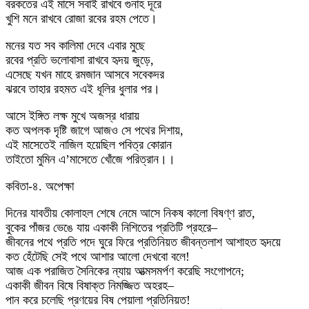
বরকতের এই মাসে সবাই রাখবে গুনাহ দূরে
খুশি মনে রাখবে রোজা রবের রহম পেতে।
মনের যত সব কালিমা দেবে এবার মুছে
রবের প্রতি ভলোবাসা রাখবে হৃদয় জুড়ে,
এসেছে যখন মাহে রমজান আসবে সবেকদর
ঝরবে তাহার রহমত এই ধূলির ধুলার পর।
আসে ইঙ্গিত লক্ষ মুখে অজস্র ধারায়
কত অপলক দৃষ্টি জাগে আজও সে পথের দিশায়,
এই মাসেতেই নাজিল হয়েছিল পবিত্র কোরান
তাইতো মুমিন এ’মাসেতে খোঁজে পরিত্রান।।
কবিতা-৪. অপেক্ষা
দিনের যাবতীয় কোলাহল শেষে নেমে আসে নিকষ কালো বিষণ্ণ রাত,
বুকের পাঁজর ভেঙে যায় একাকী নিশিতের প্রতিটি প্রহরে–
জীবনের পথে প্রতি পদে ঘুরে ফিরে প্রতিনিয়ত জীবন্তলাশ আশাহত হৃদয়ে
কত হেঁটেছি সেই পথে আশার আলো দেখবো বলে!
আজ এক পরাজিত সৈনিকের ন্যায় আত্মসমর্পণ করেছি সংগোপনে;
একাকী জীবন বিষে বিষাক্ত নিমজ্জিত অহরহ–
পান করে চলেছি প্রণয়ের বিষ পেয়ালা প্রতিনিয়ত!