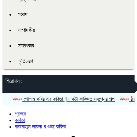
সংবাদ
সম্পাদকীয়
সাক্ষাৎকার
স্মৃতিচারণ
শিরোনাম :
গোলাম কবির এর কবিতা || একটা কাঙ্ক্ষিত স্বপ্নের গল্প
রীতি চাকমা’র কব
প্রচ্ছদ
কবিতা
নাজমাতুল লায়লা’র গুচ্ছ কবিতা