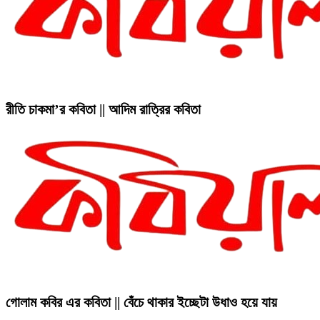
রীতি চাকমা’র কবিতা || আদিম রাত্রির কবিতা
গোলাম কবির এর কবিতা || বেঁচে থাকার ইচ্ছেটা উধাও হয়ে যায়