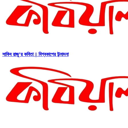
সাকিব রাজু’র কবিতা || বিশ্বকাপের উন্মাদনা