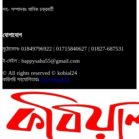
সহ- সম্পাদকঃ মানিক চক্রবর্তী
যোগাযোগ
মুঠোফোনঃ 01849796922 | 01715840627 | 01827-687531
ই-মেইল : bappysaha55@gmail.com
© All rights reserved © kobial24
কারিগরি সহযোগিতায়ঃ
Eco Verse IT