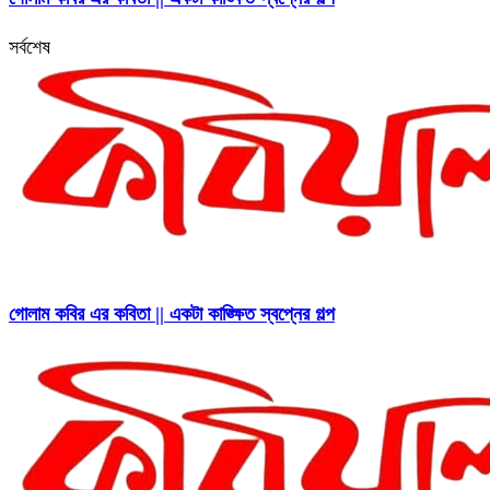
সর্বশেষ
গোলাম কবির এর কবিতা || একটা কাঙ্ক্ষিত স্বপ্নের গল্প