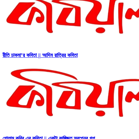
রীতি চাকমা’র কবিতা || আদিম রাত্রির কবিতা
গোলাম কবির এর কবিতা || একটা কাঙ্ক্ষিত স্বপ্নের গল্প