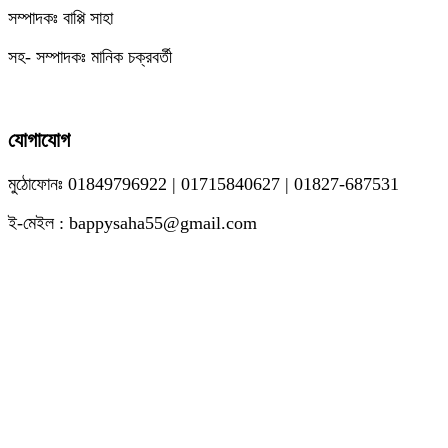
সম্পাদকঃ বাপ্পি সাহা
সহ- সম্পাদকঃ মানিক চক্রবর্তী
যোগাযোগ
মুঠোফোনঃ 01849796922 | 01715840627 | 01827-687531
ই-মেইল : bappysaha55@gmail.com