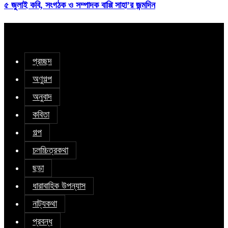
৫ জুলাই কবি, সংগঠক ও সম্পাদক বাপ্পি সাহা’র জন্মদিন
প্রচ্ছদ
অণুগল্প
অনুবাদ
কবিতা
গল্প
চলচ্চিত্রকথা
ছড়া
ধারাবাহিক উপন্যাস
নাট্যকথা
প্রবন্ধ