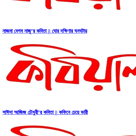
নাজমা বেগম নাজু’র কবিতা || ঘোর দক্ষিণার ঘনঘটায়
সাঈদা আজিজ চৌধুরী’র কবিতা || কফিনে চেয়ে ভারী