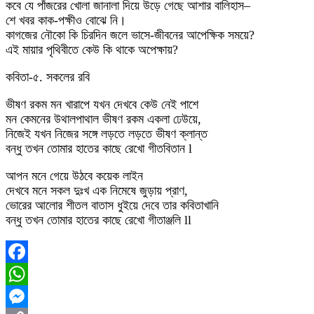
কবে যে পাঁজরের খোলা জানালা দিয়ে উড়ে গেছে আশার বালিহাস–
শে খবর কাক-পক্ষীও বোঝে নি।
কাগজের নৌকো কি চিরদিন জলে ভাসে-জীবনের আপেক্ষিক সময়ে?
এই মায়ার পৃথিবীতে কেউ কি থাকে অপেক্ষায়?
কবিতা-৫. সকলের রবি
ভীষণ রকম মন খারাপে যখন দেখবে কেউ নেই পাশে
মন কেমনের উথালপাথাল ভীষণ রকম একলা ঢেউয়ে,
নিজেই যখন নিজের সঙ্গে লড়তে লড়তে ভীষণ ক্লান্ত
বন্ধু তখন তোমার হাতের কাছে রেখো গীতবিতান l
আপন মনে গেয়ে উঠবে কয়েক লাইন
দেখবে মনে সকল দুঃখ এক নিমেষে জুড়ায় প্রাণ,
ভোরের আলোর শীতল বাতাস ধুইয়ে দেবে তার কবিতাখানি
বন্ধু তখন তোমার হাতের কাছে রেখো গীতাঞ্জলি ll
Facebook
WhatsApp