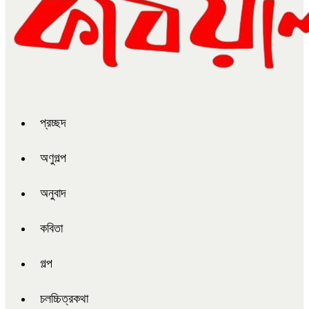
প্রচ্ছদ
অণুগল্প
অনুবাদ
কবিতা
গল্প
চলচ্চিত্রকথা