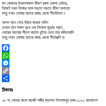
মন কেমনের উথালপাথাল ভীষণ রকম একলা ঢেউয়ে,
নিজেই যখন নিজের সঙ্গে লড়তে লড়তে ভীষণ ক্লান্ত
বন্ধু তখন তোমার হাতের কাছে রেখো গীতবিতান l
আপন মনে গেয়ে উঠবে কয়েক লাইন
দেখবে মনে সকল দুঃখ এক নিমেষে জুড়ায় প্রাণ,
ভোরের আলোর শীতল বাতাস ধুইয়ে দেবে তার কবিতাখানি
বন্ধু তখন তোমার হাতের কাছে রেখো গীতাঞ্জলি ll
Facebook
WhatsApp
Messenger
Copy
Link
Share
ঠিকানাঃ
১৮ নং সোনার বাংলা মার্কেট সমীর ম্যনশন ইসলামপুর ঢাকা-১১০০ বাংলাদেশ