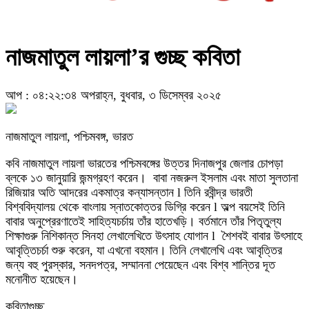
নাজমাতুল লায়লা’র গুচ্ছ কবিতা
আপ : ০৪:২২:৩৪ অপরাহ্ন, বুধবার, ৩ ডিসেম্বর ২০২৫
নাজমাতুল লায়লা, পশ্চিমবঙ্গ, ভারত
কবি নাজমাতুল লায়লা ভারতের পশ্চিমবঙ্গের উত্তর দিনাজপুর জেলার চোপড়া
ব্লকে ১৩ জানুয়ারি জন্মগ্রহণ করেন। বাবা নজরুল ইসলাম এবং মাতা সুলতানা
রিজিয়ার অতি আদরের একমাত্র কন্যাসন্তান l তিনি রবীন্দ্র ভারতী
বিশ্ববিদ্যালয় থেকে বাংলায় স্নাতকোত্তর ডিগ্রি করেন l অল্প বয়সেই তিনি
বাবার অনুপ্রেরণাতেই সাহিত্যচৰ্চায় তাঁর হাতেখড়ি। বর্তমানে তাঁর পিতৃতুল্য
শিক্ষাগুরু নিশিকান্ত সিনহা লেখালেখিতে উৎসাহ যোগান l শৈশবই বাবার উৎসাহে
আবৃত্তিচর্চা শুরু করেন, যা এখনো বহমান। তিনি লেখালেখি এবং আবৃত্তির
জন্য বহু পুরস্কার, সনদপত্র, সম্মাননা পেয়েছেন এবং বিশ্ব শান্তির দূত
মনোনীত হয়েছেন।
কবিতাগুচ্ছ