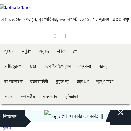
ঢাকা
০৮:৫৮ অপরাহ্ন, বৃহস্পতিবার, ০৬ অগাস্ট ২০২৬, ২২ শ্রাবণ ১৪৩৩ বঙ্গাব্দ
প্রচ্ছদ
অণুগল্প
অনুবাদ
কবিতা
গল্প
চলচ্চিত্রকথা
ছড়া
ধারাবাহিক উপন্যাস
নাট্যকথা
প্রবন্ধ
বই আলোচনা
ভ্রমণকাহিনী
মুক্তগদ্য
রম্য গল্প
শ্রদ্ধা স্মরণ
সংবাদ
সম্পাদকীয়
সাক্ষাৎকার
স্মৃতিচারণ
×
গোলাম কবির এর কবিতা || একটা কাঙ্ক্ষিত স্বপ্
শিরোনাম :
প্রচ্ছদ