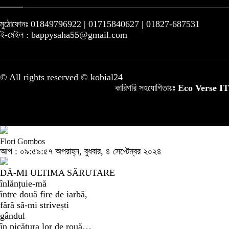
মুঠোফোনঃ 01849796922 | 01715840627 | 01827-687531
ই-মেইল : bappysaha55@gmail.com
© All rights reserved © kobial24
কারিগরি সহযোগিতায়ঃ
Eco Verse IT
Flori Gombos
আপ : ০৯:৫৯:৫৭ অপরাহ্ন, বুধবার, ৪ সেপ্টেম্বর ২০২৪
DĂ-MI ULTIMA SĂRUTARE
înlănțuie-mă
între două fire de iarbă,
fără să-mi strivești
gândul
în picătura lor de rouă…