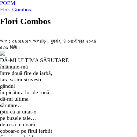
POEM
Flori Gombos
Flori Gombos
আপ : ০৯:৫৯:৫৭ অপরাহ্ন, বুধবার, ৪ সেপ্টেম্বর ২০২৪
৫৩৯ ভিউ :
DĂ-MI ULTIMA SĂRUTARE
înlănțuie-mă
între două fire de iarbă,
fără să-mi strivești
gândul
în picătura lor de rouă…
dă-mi ultima
sărutare…
(știi că ai uitat-o
pe buzele tale…
de-o să te doară,
coboar-o pe firul ierbii)