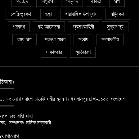
প্রচ্ছদ
অণুগল্প
অনুবাদ
কবিতা
গল্প
চলচ্চিত্রকথা
ছড়া
ধারাবাহিক উপন্যাস
নাট্যকথা
প্রবন্ধ
বই আলোচনা
ভ্রমণকাহিনী
মুক্তগদ্য
রম্য গল্প
শ্রদ্ধা স্মরণ
সংবাদ
সম্পাদকীয়
সাক্ষাৎকার
স্মৃতিচারণ
ঠিকানাঃ
১৮ নং সোনার বাংলা মার্কেট সমীর ম্যনশন ইসলামপুর ঢাকা-১১০০ বাংলাদেশ
সম্পাদকঃ বাপ্পি সাহা
সহ- সম্পাদকঃ মানিক চক্রবর্তী
যোগাযোগ