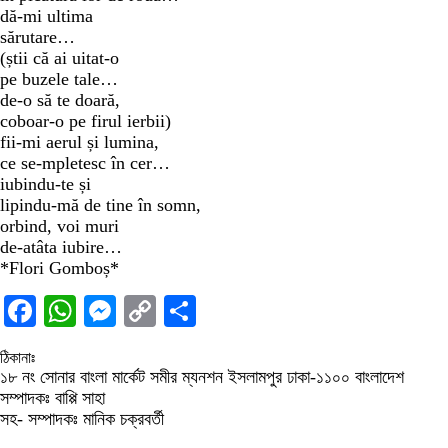
dă-mi ultima
sărutare…
(știi că ai uitat-o
pe buzele tale…
de-o să te doară,
coboar-o pe firul ierbii)
fii-mi aerul și lumina,
ce se-mpletesc în cer…
iubindu-te și
lipindu-mă de tine în somn,
orbind, voi muri
de-atâta iubire…
*Flori Gomboș*
Facebook
WhatsApp
Messenger
Copy
Share
Link
ঠিকানাঃ
১৮ নং সোনার বাংলা মার্কেট সমীর ম্যনশন ইসলামপুর ঢাকা-১১০০ বাংলাদেশ
সম্পাদকঃ বাপ্পি সাহা
সহ- সম্পাদকঃ মানিক চক্রবর্তী