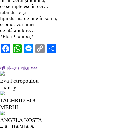
fii-mi aerul și lumina,
ce se-mpletesc în cer…
iubindu-te și
lipindu-mă de tine în somn,
orbind, voi muri
de-atâta iubire…
*Flori Gomboș*
Facebook
WhatsApp
Messenger
Copy
Share
Link
এই বিভাগের আরো খবর
Eva Petropoulou
Lianoy
TAGHRID BOU
MERHI
ANGELA KOSTA
– ALBANIA &