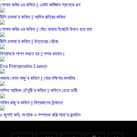
গোলাম কবির এর কবিতা || একটা কাঙ্ক্ষিত স্বপ্নের গল্প
রীতি চাকমা’র কবিতা || আদিম রাত্রির কবিতা
গোলাম কবির এর কবিতা || বেঁচে থাকার ইচ্ছেটা উধাও হয়ে যায়
রীতি চাকমা’র কবিতা || উত্তরের খোঁজে
বিশ্বাসকে লালন করতে হয় || পলক রহমান।
Eva Petropoulou Lianoy
নাজমা বেগম নাজু’র কবিতা || ঘোর দক্ষিণার ঘনঘটায়
সাঈদা আজিজ চৌধুরী’র কবিতা || কফিনে চেয়ে ভারী
সাকিব রাজু’র কবিতা || বিশ্বকাপের উন্মাদনা
৫ জুলাই কবি, সংগঠক ও সম্পাদক বাপ্পি সাহা’র জন্মদিন