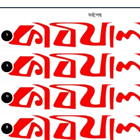
সর্বশেষ
১
২
৩
৪