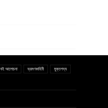
বই আলোচনা
ভ্রমণকাহিনী
মুক্তগদ্য