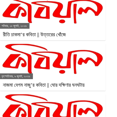
শনিবার, ১৮ জুলাই, ২০২৬
রীতি চাকমা’র কবিতা || উত্তরের খোঁজে
বৃহস্পতিবার, ৯ জুলাই, ২০২৬
নাজমা বেগম নাজু’র কবিতা || ঘোর দক্ষিণার ঘনঘটায়