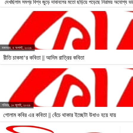
দেখছিলাম সমগ্র বিশ্ব জুড়ে দাবানলের মতো ছড়িয়ে পড়েছে নিরাময় অযোগ্য ভালো
মঙ্গলবার, ৪ অগাস্ট, ২০২৬
রীতি চাকমা’র কবিতা || আদিম রাত্রির কবিতা
শনিবার, ১৮ জুলাই, ২০২৬
গোলাম কবির এর কবিতা || বেঁচে থাকার ইচ্ছেটা উধাও হয়ে যায়