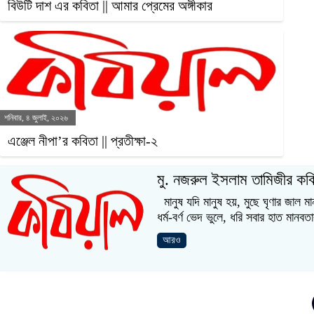
বিউটি দাশ এর কবিতা || আমার প্রেমের অঙ্গীকার
শনিবার, ৪ জুলাই, ২০২৬
এঞ্জেল নীপা’র কবিতা || প্রতীক্ষা-২
মু. নজরুল ইসলাম তামিজীর কবি
মানুষ যদি মানুষ হয়, মুছে ঘৃণার জাল
ধর্ম-বর্ণ ভেদ ভুলে, ধরি সবার হাত মানবতা
আরও