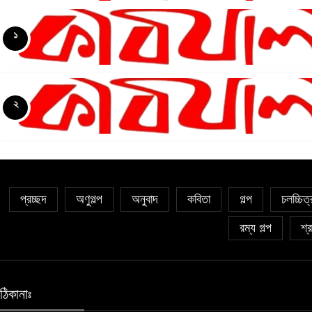
১
৫
২
৬
৭
প্রচ্ছদ
অণুগল্প
অনুবাদ
কবিতা
গল্প
চলচ্চিত
রম্য গল্প
শ্র
৮
ঠিকানাঃ