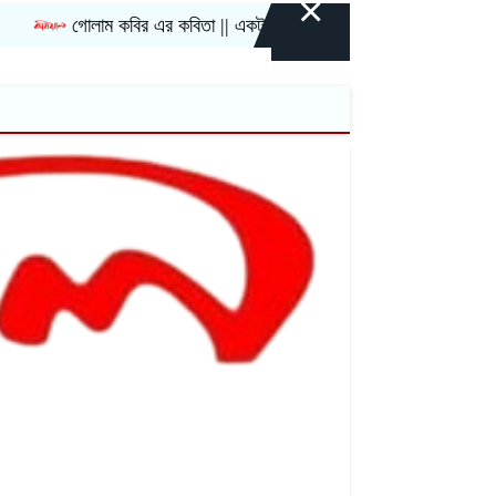
×
গোলাম কবির এর কবিতা || একটা কাঙ্ক্ষিত স্বপ্নের গল্প
রীতি চাকমা’র কব