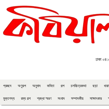
ঢাকা
০৪:০
প্রচ্ছদ
অণুগল্প
অনুবাদ
কবিতা
গল্প
চলচ্চিত্রকথা
ছড়া
ধার
মুক্তগদ্য
রম্য গল্প
শ্রদ্ধা স্মরণ
সংবাদ
সম্পাদকীয়
সাক্ষাৎকার