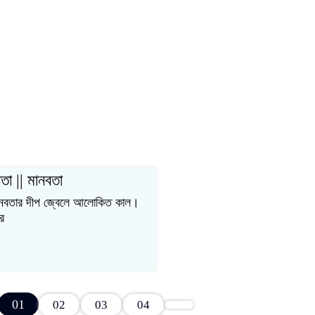
তা || মানবতা
 মানবতার দীপ জ্বেলে আলোকিত কাল।
র
01
02
03
04