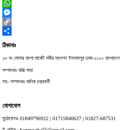
Facebook
WhatsApp
Messenger
Copy
Link
Share
ঠিকানাঃ
১৮ নং সোনার বাংলা মার্কেট সমীর ম্যনশন ইসলামপুর ঢাকা-১১০০ বাংলাদেশ
সম্পাদকঃ বাপ্পি সাহা
সহ- সম্পাদকঃ মানিক চক্রবর্তী
যোগাযোগ
মুঠোফোনঃ 01849796922 | 01715840627 | 01827-687531
ই-মেইল : bappysaha55@gmail.com