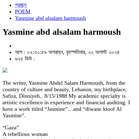
প্রচ্ছদ
POEM
Yasmine abd alsalam harmoush
Yasmine abd alsalam harmoush
আপ : ০২:৩১:৫৯ অপরাহ্ন, বৃহস্পতিবার, ২২ অগাস্ট ২০২৪
৬২৫ ভিউ :
The writer, Yasmine Abdel Salam Harmoush, from the
country of culture and beauty, Lebanon, my birthplace,
Safira, Dinniyeh.. 8/15/1988 My academic specialty is
artistic excellence in experience and financial auditing. I
have a work titled “Jasmine”…and “diwane ktoof Al
Yasmine”.
“Gaza”
A rebellious woman