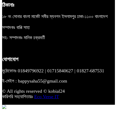
ঠিকানাঃ
১৮ নং সোনার বাংলা মার্কেট সমীর ম্যনশন ইসলামপুর ঢাকা-১১০০ বাংলাদেশ
সম্পাদকঃ বাপ্পি সাহা
সহ- সম্পাদকঃ মানিক চক্রবর্তী
যোগাযোগ
মুঠোফোনঃ 01849796922 | 01715840627 | 01827-687531
ই-মেইল : bappysaha55@gmail.com
© All rights reserved © kobial24
কারিগরি সহযোগিতায়ঃ
Eco Verse IT