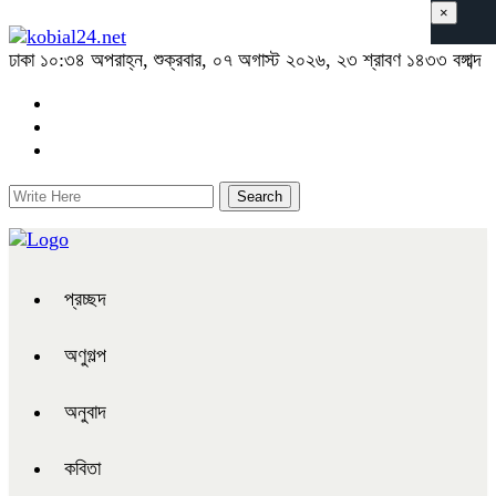
×
ঢাকা
১০:৩৪ অপরাহ্ন, শুক্রবার, ০৭ অগাস্ট ২০২৬, ২৩ শ্রাবণ ১৪৩৩ বঙ্গাব্দ
প্রচ্ছদ
অণুগল্প
অনুবাদ
কবিতা