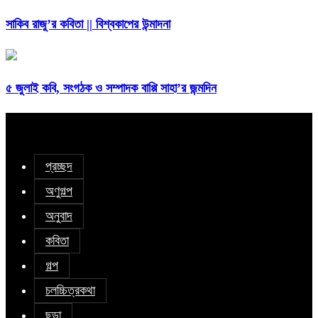
সাকিব রাজু’র কবিতা || বিশ্বকাপের উন্মাদনা
৫ জুলাই কবি, সংগঠক ও সম্পাদক বাপ্পি সাহা’র জন্মদিন
প্রচ্ছদ
অণুগল্প
অনুবাদ
কবিতা
গল্প
চলচ্চিত্রকথা
ছড়া