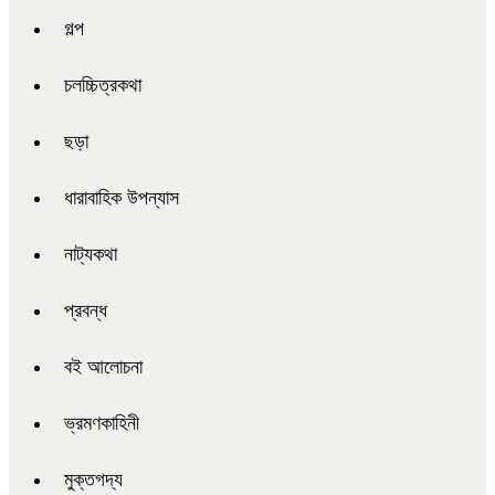
গল্প
চলচ্চিত্রকথা
ছড়া
ধারাবাহিক উপন্যাস
নাট্যকথা
প্রবন্ধ
বই আলোচনা
ভ্রমণকাহিনী
মুক্তগদ্য