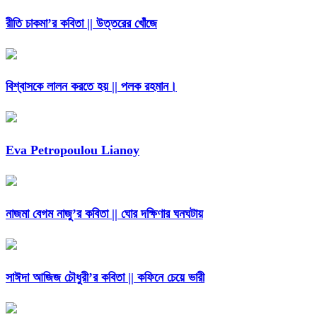
রীতি চাকমা’র কবিতা || উত্তরের খোঁজে
বিশ্বাসকে লালন করতে হয় || পলক রহমান।
Eva Petropoulou Lianoy
নাজমা বেগম নাজু’র কবিতা || ঘোর দক্ষিণার ঘনঘটায়
সাঈদা আজিজ চৌধুরী’র কবিতা || কফিনে চেয়ে ভারী