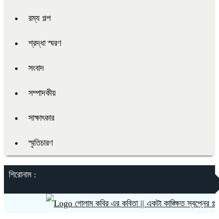
রম্য গল্প
শ্রদ্ধা স্মরণ
সংবাদ
সম্পাদকীয়
সাক্ষাৎকার
স্মৃতিচারণ
শিরোনাম :
গোলাম কবির এর কবিতা || একটা কাঙ্ক্ষিত স্বপ্নের গল্প