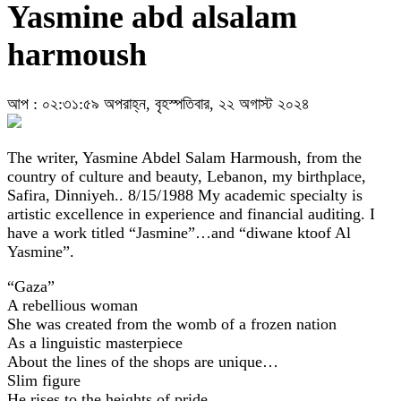
Yasmine abd alsalam
harmoush
আপ : ০২:৩১:৫৯ অপরাহ্ন, বৃহস্পতিবার, ২২ অগাস্ট ২০২৪
The writer, Yasmine Abdel Salam Harmoush, from the
country of culture and beauty, Lebanon, my birthplace,
Safira, Dinniyeh.. 8/15/1988 My academic specialty is
artistic excellence in experience and financial auditing. I
have a work titled “Jasmine”…and “diwane ktoof Al
Yasmine”.
“Gaza”
A rebellious woman
She was created from the womb of a frozen nation
As a linguistic masterpiece
About the lines of the shops are unique…
Slim figure
He rises to the heights of pride…