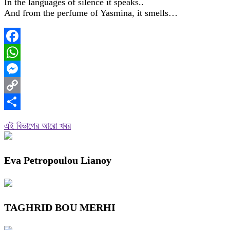
In the languages of silence it speaks..
And from the perfume of Yasmina, it smells…
Facebook
WhatsApp
Messenger
Copy
Link
Share
এই বিভাগের আরো খবর
Eva Petropoulou Lianoy
TAGHRID BOU MERHI