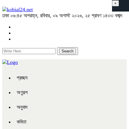
×
ঢাকা
০৬:৪৫ অপরাহ্ন, রবিবার, ০৯ অগাস্ট ২০২৬, ২৫ শ্রাবণ ১৪৩৩ বঙ্গাব্দ
প্রচ্ছদ
অণুগল্প
অনুবাদ
কবিতা