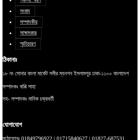
সংবাদ
সম্পাদকীয়
সাক্ষাৎকার
স্মৃতিচারণ
ঠিকানাঃ
১৮ নং সোনার বাংলা মার্কেট সমীর ম্যনশন ইসলামপুর ঢাকা-১১০০ বাংলাদেশ
সম্পাদকঃ বাপ্পি সাহা
সহ- সম্পাদকঃ মানিক চক্রবর্তী
যোগাযোগ
মুঠোফোনঃ 01849796922 | 01715840627 | 01827-687531