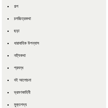
গল্প
চলচ্চিত্রকথা
ছড়া
ধারাবাহিক উপন্যাস
নাট্যকথা
প্রবন্ধ
বই আলোচনা
ভ্রমণকাহিনী
মুক্তগদ্য