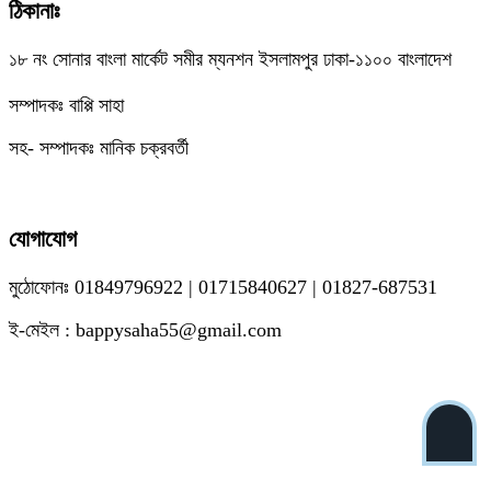
ঠিকানাঃ
১৮ নং সোনার বাংলা মার্কেট সমীর ম্যনশন ইসলামপুর ঢাকা-১১০০ বাংলাদেশ
সম্পাদকঃ বাপ্পি সাহা
সহ- সম্পাদকঃ মানিক চক্রবর্তী
যোগাযোগ
মুঠোফোনঃ 01849796922 | 01715840627 | 01827-687531
ই-মেইল : bappysaha55@gmail.com