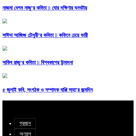
নাজমা বেগম নাজু’র কবিতা || ঘোর দক্ষিণার ঘনঘটায়
সাঈদা আজিজ চৌধুরী’র কবিতা || কফিনে চেয়ে ভারী
সাকিব রাজু’র কবিতা || বিশ্বকাপের উন্মাদনা
৫ জুলাই কবি, সংগঠক ও সম্পাদক বাপ্পি সাহা’র জন্মদিন
প্রচ্ছদ
অণুগল্প