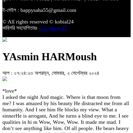
ই-মেইল : bappysaha55@gmail.com
© All rights reserved © kobial24
কারিগরি সহযোগিতায়ঃ
Eco Verse IT
YAsmin HARMoush
আপ : ০৭:২৪:২৩ অপরাহ্ন, সোমবার, ২ সেপ্টেম্বর ২০২৪
*love*
I asked the night And magic. Where is that moon from
me? I was amazed by his beauty He distracted me from all
humanity. And I see him He blocks my view. What a
sinnerHe is arrogant, And he turns a blind eye to me. I see
qualities in hi m Wow, Wow, Wow. It made me mad. I
don’t see anything like him. Of all people. He bears heavy