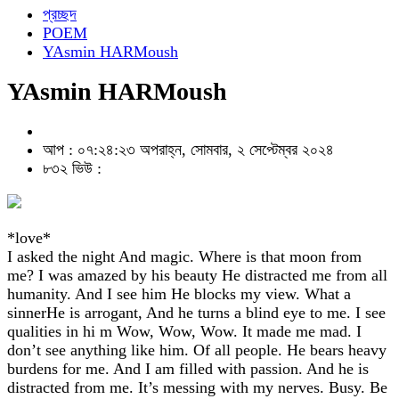
প্রচ্ছদ
POEM
YAsmin HARMoush
YAsmin HARMoush
আপ : ০৭:২৪:২৩ অপরাহ্ন, সোমবার, ২ সেপ্টেম্বর ২০২৪
৮৩২ ভিউ :
*love*
I asked the night And magic. Where is that moon from
me? I was amazed by his beauty He distracted me from all
humanity. And I see him He blocks my view. What a
sinnerHe is arrogant, And he turns a blind eye to me. I see
qualities in hi m Wow, Wow, Wow. It made me mad. I
don’t see anything like him. Of all people. He bears heavy
burdens for me. And I am filled with passion. And he is
distracted from me. It’s messing with my nerves. Busy. Be