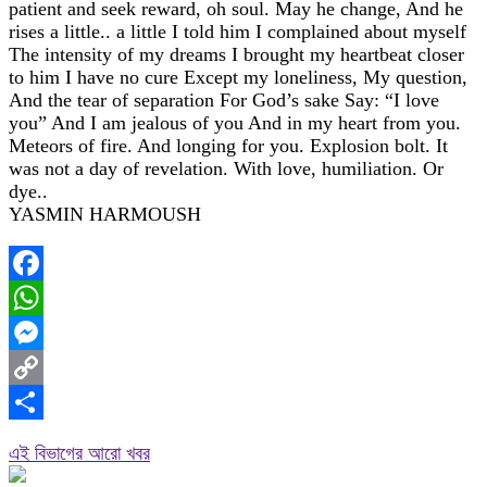
patient and seek reward, oh soul. May he change, And he
rises a little.. a little I told him I complained about myself
The intensity of my dreams I brought my heartbeat closer
to him I have no cure Except my loneliness, My question,
And the tear of separation For God’s sake Say: “I love
you” And I am jealous of you And in my heart from you.
Meteors of fire. And longing for you. Explosion bolt. It
was not a day of revelation. With love, humiliation. Or
dye..
YASMIN HARMOUSH
Facebook
WhatsApp
Messenger
Copy
Link
Share
এই বিভাগের আরো খবর