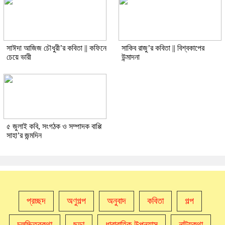
সাঈদা আজিজ চৌধুরী’র কবিতা || কফিনে
সাকিব রাজু’র কবিতা || বিশ্বকাপের
চেয়ে ভারী
উন্মাদনা
৫ জুলাই কবি, সংগঠক ও সম্পাদক বাপ্পি
সাহা’র জন্মদিন
প্রচ্ছদ
অণুগল্প
অনুবাদ
কবিতা
গল্প
চলচ্চিত্রকথা
ছড়া
ধারাবাহিক উপন্যাস
নাট্যকথা