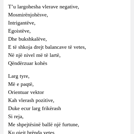
T’u largohesha vlerave negative,
Mosmirënjohësve,
Intrigantëve,
Egoistëve,
Dhe bukshkalëve,
E të shkoja drejt balancave të vetes,
Në një nivel më të lartë,
Qëndërzuar kohës
Larg tyre,
Më e paqtë,
Orientuar vektor
Kah vlerash pozitive,
Duke ecur larg frikërash
Si reja,
Me shpejtësinë ballë një furtune,
Ku qiejt brënda vetes