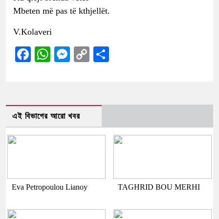
Mbeten më pas të kthjellët.
V.Kolaveri
Facebook
WhatsApp
Messenger
Copy
Share
Link
এই বিভাগের আরো খবর
Eva Petropoulou Lianoy
TAGHRID BOU MERHI