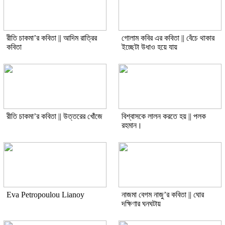
রীতি চাকমা’র কবিতা || আদিম রাত্রির
গোলাম কবির এর কবিতা || বেঁচে থাকার
কবিতা
ইচ্ছেটা উধাও হয়ে যায়
রীতি চাকমা’র কবিতা || উত্তরের খোঁজে
বিশ্বাসকে লালন করতে হয় || পলক
রহমান।
Eva Petropoulou Lianoy
নাজমা বেগম নাজু’র কবিতা || ঘোর
দক্ষিণার ঘনঘটায়