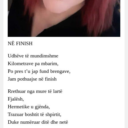
NË FINISH
Udhëve të mundimshme
Kilometrave pa mbarim,
Po pres t’u jap fund brengave,
Jam pothuajse në finish
Rrethuar nga mure të lartë
Fjalësh,
Hermetike u gjënda,
Trazuar boshtit të shpirtit,
Duke numëruar ditë dhe netë