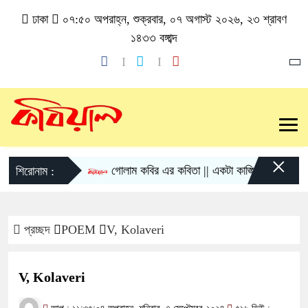
ঢাকা
০৭:৫০ অপরাহ্ন, শুক্রবার, ০৭ অগাস্ট ২০২৬, ২৩ শ্রাবণ
১৪৩৩ বঙ্গাব্দ
×
গোলাম কবির এর কবিতা || একটা কাঙ্ক্ষিত স্বপ্নের গল্প
শিরোনাম :
প্রচ্ছদ
POEM
V, Kolaveri
V, Kolaveri