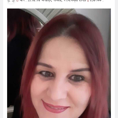
আপ : ১১:৩৫:০৪ অপরাহ্ন, শনিবার, ৭ সেপ্টেম্বর ২০২৪
৫১৬ ভিউ :