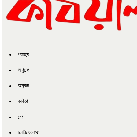
প্রচ্ছদ
অণুগল্প
অনুবাদ
কবিতা
গল্প
চলচ্চিত্রকথা