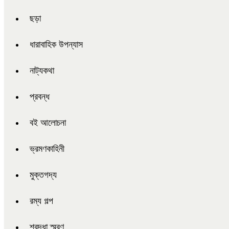
ছড়া
ধারাবাহিক উপন্যাস
নাট্যকথা
প্রবন্ধ
বই আলোচনা
ভ্রমণকাহিনী
মুক্তগদ্য
রম্য গল্প
শ্রদ্ধা স্মরণ