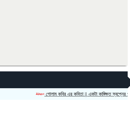
গোলাম কবির এর কবিতা || একটা কাঙ্ক্ষিত স্বপ্নের গল্প