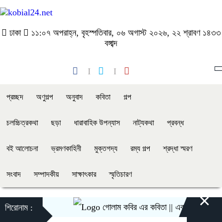
ঢাকা
১১:০৭ অপরাহ্ন, বৃহস্পতিবার, ০৬ অগাস্ট ২০২৬, ২২ শ্রাবণ ১৪৩৩
বঙ্গাব্দ
প্রচ্ছদ
অণুগল্প
অনুবাদ
কবিতা
গল্প
চলচ্চিত্রকথা
ছড়া
ধারাবাহিক উপন্যাস
নাট্যকথা
প্রবন্ধ
বই আলোচনা
ভ্রমণকাহিনী
মুক্তগদ্য
রম্য গল্প
শ্রদ্ধা স্মরণ
সংবাদ
সম্পাদকীয়
সাক্ষাৎকার
স্মৃতিচারণ
×
গোলাম কবির এর কবিতা || একটা কাঙ্ক্ষিত স্বপ্ন
শিরোনাম :