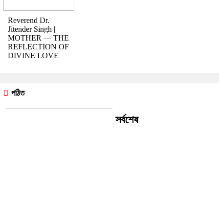
Reverend Dr.
Jitender Singh ||
MOTHER — THE
REFLECTION OF
DIVINE LOVE
পঠিত
সর্বশেষ
রীতি চাকমা’র কবিতা || আদিম রাত্রির
কবিতা