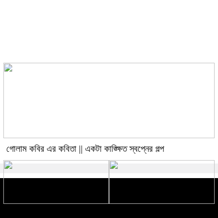
গোলাম কবির এর কবিতা || একটা
কাঙ্ক্ষিত স্বপ্নের গল্প
গোলাম কবির এর কবিতা || একটা কাঙ্ক্ষিত স্বপ্নের গল্প
রীতি চাকমা’র কবিতা || আদিম রাত্রির
গোলাম কবির এর কবিতা || বেঁচে থাকার