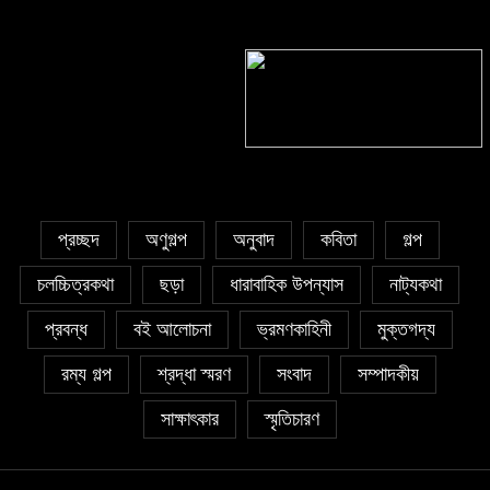
সাঈদা আজিজ চৌধুরী’র কবিতা || কফিনে
সাকিব রাজু’র কবিতা || বিশ্বকাপের উন্মাদনা
চেয়ে ভারী
৫ জুলাই কবি, সংগঠক ও সম্পাদক বাপ্পি
সাহা’র জন্মদিন
প্রচ্ছদ
অণুগল্প
অনুবাদ
কবিতা
গল্প
চলচ্চিত্রকথা
ছড়া
ধারাবাহিক উপন্যাস
নাট্যকথা
প্রবন্ধ
বই আলোচনা
ভ্রমণকাহিনী
মুক্তগদ্য
রম্য গল্প
শ্রদ্ধা স্মরণ
সংবাদ
সম্পাদকীয়
সাক্ষাৎকার
স্মৃতিচারণ