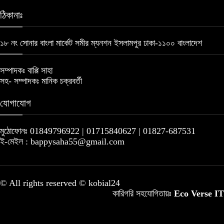
ঠিকানাঃ
১৮ নং সোনার বাংলা মার্কেট সমীর ম্যনশন ইসলামপুর ঢাকা-১১০০ বাংলাদেশ
সম্পাদকঃ বাপ্পি সাহা
সহ- সম্পাদকঃ মানিক চক্রবর্তী
যোগাযোগ
মুঠোফোনঃ 01849796922 | 01715840627 | 01827-687531
ই-মেইল : bappysaha55@gmail.com
© All rights reserved © kobial24
কারিগরি সহযোগিতায়ঃ
Eco Verse IT