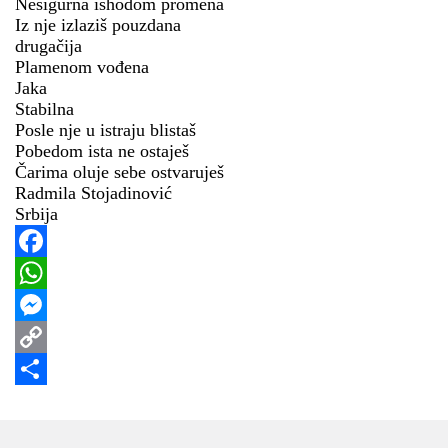
Nesigurna ishodom promena
Iz nje izlaziš pouzdana
drugačija
Plamenom vođena
Jaka
Stabilna
Posle nje u istraju blistaš
Pobedom ista ne ostaješ
Čarima oluje sebe ostvaruješ
Radmila Stojadinović
Srbija
Facebook
WhatsApp
Messenger
Copy
Link
Share