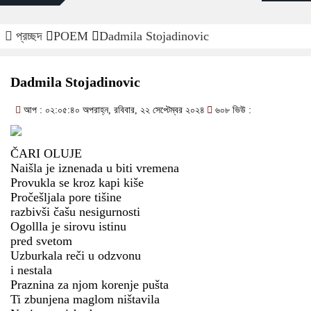
প্রচ্ছদ
POEM
Dadmila Stojadinovic
Dadmila Stojadinovic
আপ : ০২:০৫:৪০ অপরাহ্ন, রবিবার, ২২ সেপ্টেম্বর ২০২৪
৬০৮ ভিউ :
ČARI OLUJE
Naišla je iznenada u biti vremena
Provukla se kroz kapi kiše
Pročešljala pore tišine
razbivši čašu nesigurnosti
Ogollla je sirovu istinu
pred svetom
Uzburkala reči u odzvonu
i nestala
Praznina za njom korenje pušta
Ti zbunjena maglom ništavila