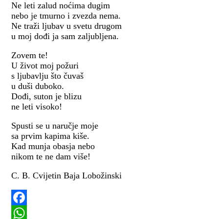
Ne leti zalud noćima dugim
nebo je tmurno i zvezda nema.
Ne traži ljubav u svetu drugom
u moj dođi ja sam zaljubljena.
Zovem te!
U život moj požuri
s ljubavlju što čuvaš
u duši duboko.
Dođi, suton je blizu
ne leti visoko!
Spusti se u naručje moje
sa prvim kapima kiše.
Kad munja obasja nebo
nikom te ne dam više!
C. B. Cvijetin Baja Lobožinski
Facebook