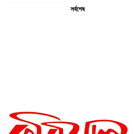
সর্বশেষ
গোলাম কবির এর কবিতা || একটা
কাঙ্ক্ষিত স্বপ্নের গল্প
রীতি চাকমা’র কবিতা || আদিম রাত্রির
কবিতা