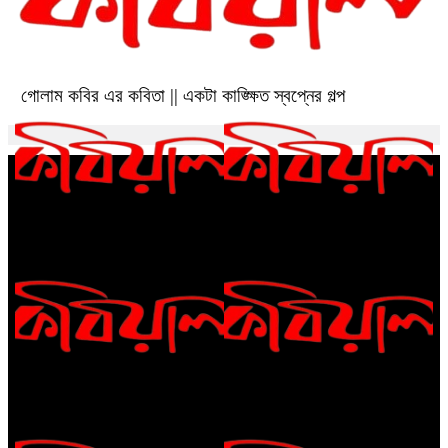
গোলাম কবির এর কবিতা || একটা কাঙ্ক্ষিত স্বপ্নের গল্প
রীতি চাকমা’র কবিতা || আদিম রাত্রির
গোলাম কবির এর কবিতা || বেঁচে থাকার
কবিতা
ইচ্ছেটা উধাও হয়ে যায়
রীতি চাকমা’র কবিতা || উত্তরের খোঁজে
বিশ্বাসকে লালন করতে হয় || পলক
রহমান।