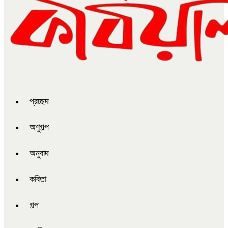
প্রচ্ছদ
অণুগল্প
অনুবাদ
কবিতা
গল্প