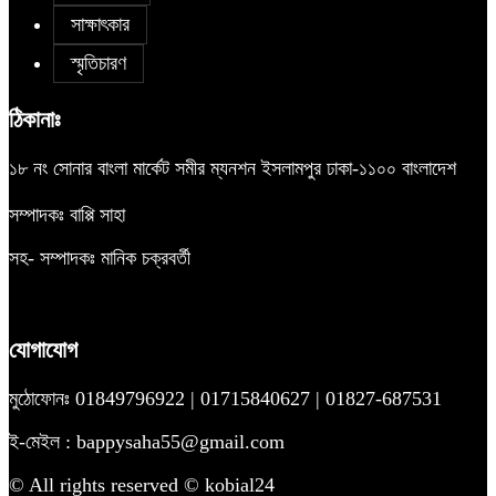
সাক্ষাৎকার
স্মৃতিচারণ
ঠিকানাঃ
১৮ নং সোনার বাংলা মার্কেট সমীর ম্যনশন ইসলামপুর ঢাকা-১১০০ বাংলাদেশ
সম্পাদকঃ বাপ্পি সাহা
সহ- সম্পাদকঃ মানিক চক্রবর্তী
যোগাযোগ
মুঠোফোনঃ 01849796922 | 01715840627 | 01827-687531
ই-মেইল : bappysaha55@gmail.com
© All rights reserved © kobial24