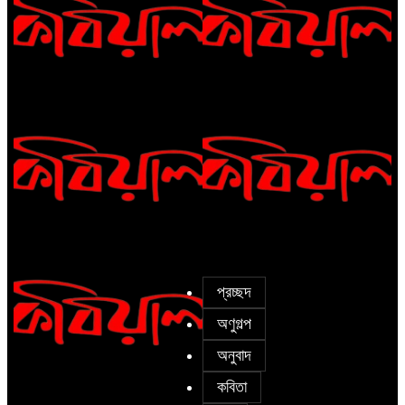
Eva Petropoulou Lianoy
নাজমা বেগম নাজু’র কবিতা || ঘোর
দক্ষিণার ঘনঘটায়
সাঈদা আজিজ চৌধুরী’র কবিতা || কফিনে
সাকিব রাজু’র কবিতা || বিশ্বকাপের
চেয়ে ভারী
উন্মাদনা
প্রচ্ছদ
অণুগল্প
অনুবাদ
৫ জুলাই কবি, সংগঠক ও সম্পাদক বাপ্পি
কবিতা
সাহা’র জন্মদিন