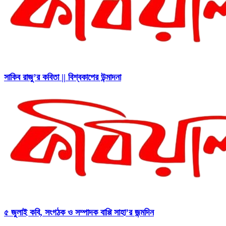
সাকিব রাজু’র কবিতা || বিশ্বকাপের উন্মাদনা
৫ জুলাই কবি, সংগঠক ও সম্পাদক বাপ্পি সাহা’র জন্মদিন