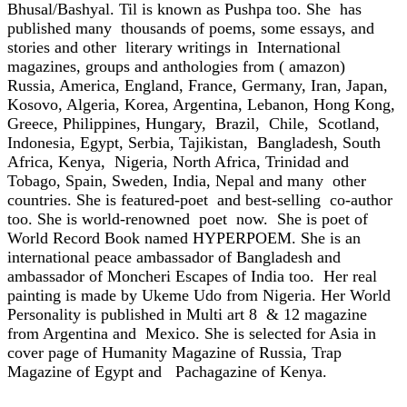
Bhusal/Bashyal. Til is known as Pushpa too. She has
published many thousands of poems, some essays, and
stories and other literary writings in International
magazines, groups and anthologies from ( amazon)
Russia, America, England, France, Germany, Iran, Japan,
Kosovo, Algeria, Korea, Argentina, Lebanon, Hong Kong,
Greece, Philippines, Hungary, Brazil, Chile, Scotland,
Indonesia, Egypt, Serbia, Tajikistan, Bangladesh, South
Africa, Kenya, Nigeria, North Africa, Trinidad and
Tobago, Spain, Sweden, India, Nepal and many other
countries. She is featured-poet and best-selling co-author
too. She is world-renowned poet now. She is poet of
World Record Book named HYPERPOEM. She is an
international peace ambassador of Bangladesh and
ambassador of Moncheri Escapes of India too. Her real
painting is made by Ukeme Udo from Nigeria. Her World
Personality is published in Multi art 8 & 12 magazine
from Argentina and Mexico. She is selected for Asia in
cover page of Humanity Magazine of Russia, Trap
Magazine of Egypt and Pachagazine of Kenya.