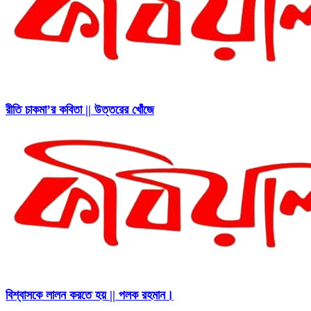
রীতি চাকমা’র কবিতা || উত্তরের খোঁজে
বিশ্বাসকে লালন করতে হয় || পলক রহমান।