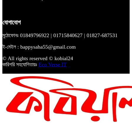
যোগাযোগ
মুঠোফোনঃ 01849796922 | 01715840627 | 01827-687531
ই-মেইল : bappysaha55@gmail.com
© All rights reserved © kobial24
কারিগরি সহযোগিতায়ঃ
Eco Verse IT