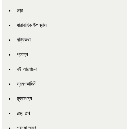
ছড়া
ধারাবাহিক উপন্যাস
নাট্যকথা
প্রবন্ধ
বই আলোচনা
ভ্রমণকাহিনী
মুক্তগদ্য
রম্য গল্প
শ্রদ্ধা স্মরণ