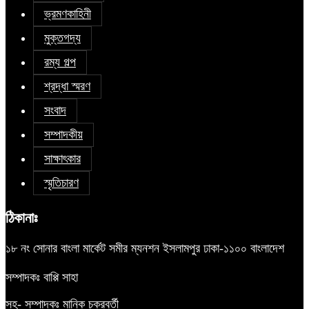
ভ্রমণকাহিনী
মুক্তগদ্য
রম্য গল্প
শ্রদ্ধা স্মরণ
সংবাদ
সম্পাদকীয়
সাক্ষাৎকার
স্মৃতিচারণ
ঠিকানাঃ
১৮ নং সোনার বাংলা মার্কেট সমীর ম্যনশন ইসলামপুর ঢাকা-১১০০ বাংলাদেশ
সম্পাদকঃ বাপ্পি সাহা
সহ- সম্পাদকঃ মানিক চক্রবর্তী