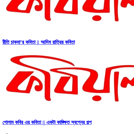
রীতি চাকমা’র কবিতা || আদিম রাত্রির কবিতা
গোলাম কবির এর কবিতা || একটা কাঙ্ক্ষিত স্বপ্নের গল্প