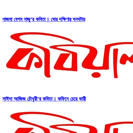
নাজমা বেগম নাজু’র কবিতা || ঘোর দক্ষিণার ঘনঘটায়
সাঈদা আজিজ চৌধুরী’র কবিতা || কফিনে চেয়ে ভারী