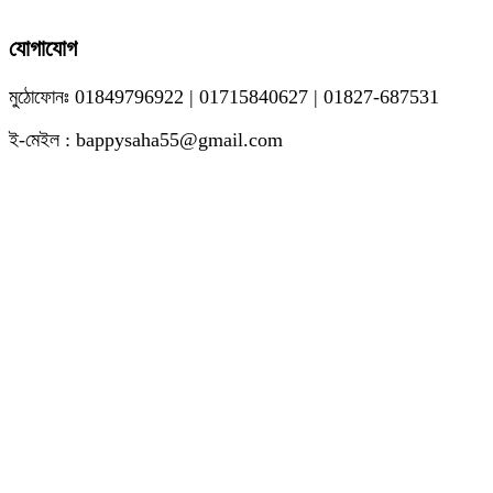
যোগাযোগ
মুঠোফোনঃ 01849796922 | 01715840627 | 01827-687531
ই-মেইল : bappysaha55@gmail.com