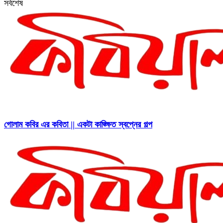
সর্বশেষ
গোলাম কবির এর কবিতা || একটা কাঙ্ক্ষিত স্বপ্নের গল্প