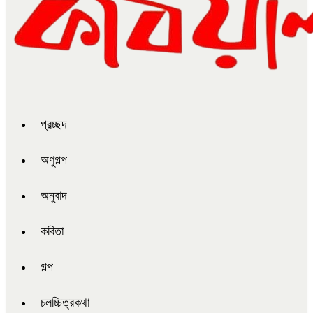
প্রচ্ছদ
অণুগল্প
অনুবাদ
কবিতা
গল্প
চলচ্চিত্রকথা