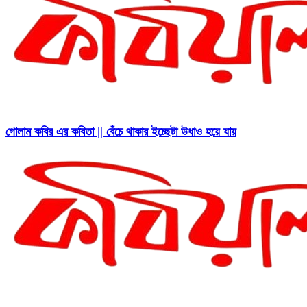
গোলাম কবির এর কবিতা || বেঁচে থাকার ইচ্ছেটা উধাও হয়ে যায়