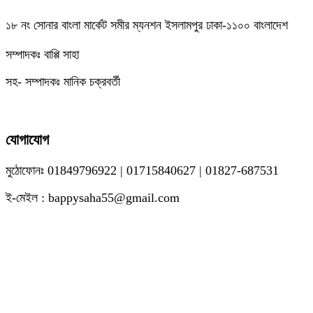
১৮ নং সোনার বাংলা মার্কেট সমীর ম্যনশন ইসলামপুর ঢাকা-১১০০ বাংলাদেশ
সম্পাদকঃ বাপ্পি সাহা
সহ- সম্পাদকঃ মানিক চক্রবর্তী
যোগাযোগ
মুঠোফোনঃ 01849796922 | 01715840627 | 01827-687531
ই-মেইল : bappysaha55@gmail.com