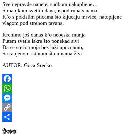
Sve nepravde nanete, sudbom nakupljene…
S manjkom svetlih dana, ispod ruha s nama.
K’o s pokislim pticama što kljucaju mrvice, natopljene
vlagom pod strehom tavana.
Krenimo još danas k’o nebeska munja
Putem svetle iskre što ponekad sivi
Da se srećo moja bez laži upoznamo,
Sa ranjenom istinom što u nama živi.
AUTOR: Goca Srecko
Facebook
WhatsApp
Messenger
Copy
Link
Share
ঠিকানাঃ