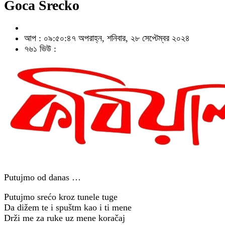
Goca Srecko
আপ : ০৯:৫০:৪৭ অপরাহ্ন, শনিবার, ২৮ সেপ্টেম্বর ২০২৪
৭৬১ ভিউ :
Putujmo od danas …
Putujmo srećo kroz tunele tuge
Da dižem te i spuštm kao i ti mene
Drži me za ruke uz mene koračaj