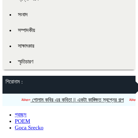
সংবাদ
সম্পাদকীয়
সাক্ষাৎকার
স্মৃতিচারণ
শিরোনাম :
গোলাম কবির এর কবিতা || একটা কাঙ্ক্ষিত স্বপ্নের গল্প
রীতি চা
প্রচ্ছদ
POEM
Goca Srecko