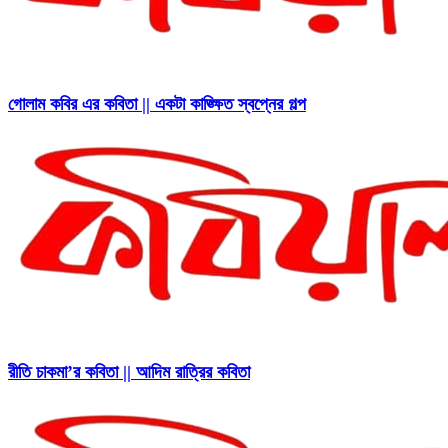
গোলাম কবির এর কবিতা || একটা কাঙ্ক্ষিত স্বপ্নের গল্প
রীতি চাকমা’র কবিতা || আদিম রাত্রির কবিতা