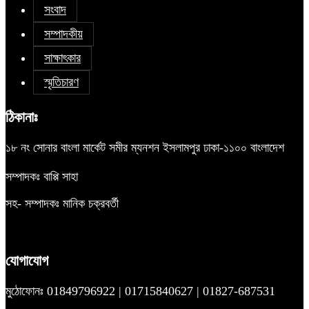
সংবাদ
সম্পাদকীয়
সাক্ষাৎকার
স্মৃতিচারণ
ঠিকানাঃ
১৮ নং সোনার বাংলা মার্কেট সমীর ম্যনশন ইসলামপুর ঢাকা-১১০০ বাংলাদেশ
সম্পাদকঃ বাপ্পি সাহা
সহ- সম্পাদকঃ মানিক চক্রবর্তী
যোগাযোগ
মুঠোফোনঃ 01849796922 | 01715840627 | 01827-687531