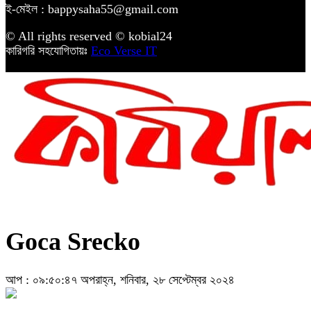
ই-মেইল : bappysaha55@gmail.com
© All rights reserved © kobial24
কারিগরি সহযোগিতায়ঃ
Eco Verse IT
Goca Srecko
আপ : ০৯:৫০:৪৭ অপরাহ্ন, শনিবার, ২৮ সেপ্টেম্বর ২০২৪