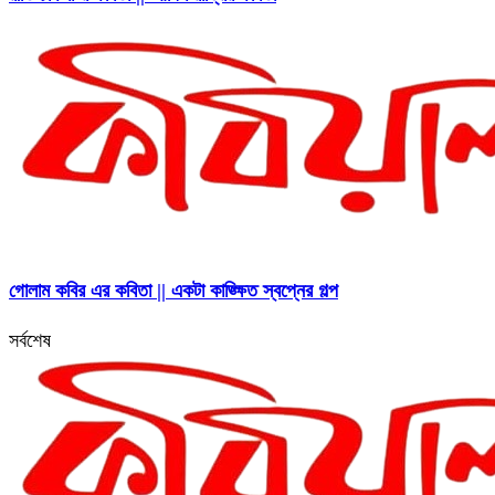
গোলাম কবির এর কবিতা || একটা কাঙ্ক্ষিত স্বপ্নের গল্প
সর্বশেষ