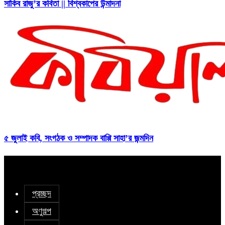
সাকিব রাজু’র কবিতা || বিশ্বকাপের উন্মাদনা
৫ জুলাই কবি, সংগঠক ও সম্পাদক বাপ্পি সাহা’র জন্মদিন
প্রচ্ছদ
অণুগল্প