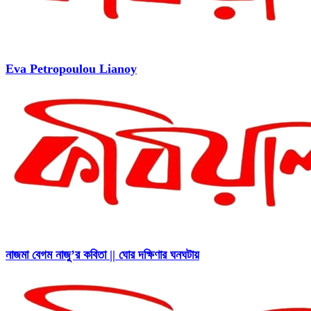
Eva Petropoulou Lianoy
নাজমা বেগম নাজু’র কবিতা || ঘোর দক্ষিণার ঘনঘটায়