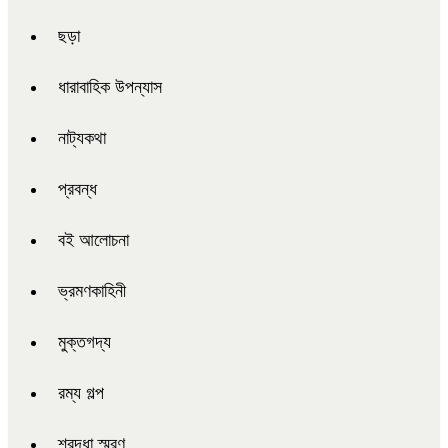
ছড়া
ধারাবাহিক উপন্যাস
নাট্যকথা
প্রবন্ধ
বই আলোচনা
ভ্রমণকাহিনী
মুক্তগদ্য
রম্য গল্প
শ্রদ্ধা স্মরণ