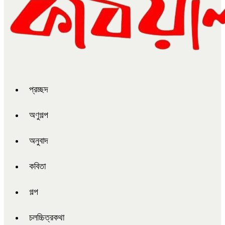
প্রচ্ছদ
অণুগল্প
অনুবাদ
কবিতা
গল্প
চলচ্চিত্রকথা