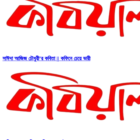
সাঈদা আজিজ চৌধুরী’র কবিতা || কফিনে চেয়ে ভারী