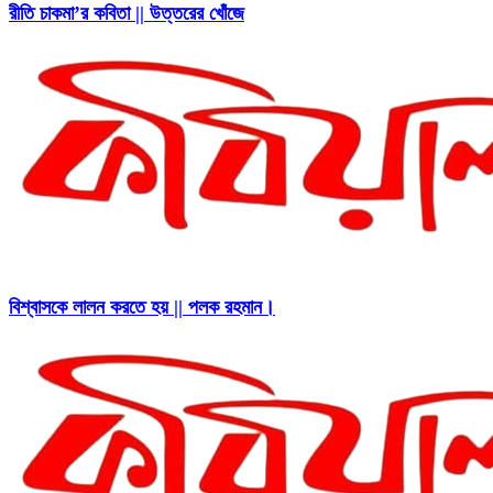
রীতি চাকমা’র কবিতা || উত্তরের খোঁজে
বিশ্বাসকে লালন করতে হয় || পলক রহমান।