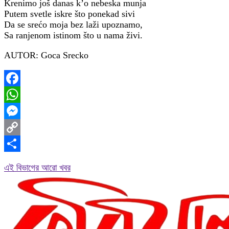
Krenimo još danas k’o nebeska munja
Putem svetle iskre što ponekad sivi
Da se srećo moja bez laži upoznamo,
Sa ranjenom istinom što u nama živi.
AUTOR: Goca Srecko
Facebook
WhatsApp
Messenger
Copy
Link
Share
এই বিভাগের আরো খবর