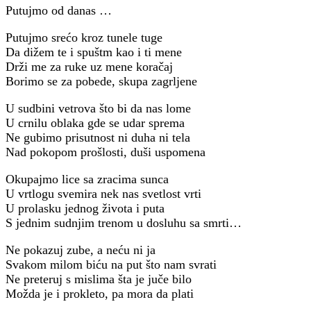
Putujmo od danas …
Putujmo srećo kroz tunele tuge
Da dižem te i spuštm kao i ti mene
Drži me za ruke uz mene koračaj
Borimo se za pobede, skupa zagrljene
U sudbini vetrova što bi da nas lome
U crnilu oblaka gde se udar sprema
Ne gubimo prisutnost ni duha ni tela
Nad pokopom prošlosti, duši uspomena
Okupajmo lice sa zracima sunca
U vrtlogu svemira nek nas svetlost vrti
U prolasku jednog života i puta
S jednim sudnjim trenom u dosluhu sa smrti…
Ne pokazuj zube, a neću ni ja
Svakom milom biću na put što nam svrati
Ne preteruj s mislima šta je juče bilo
Možda je i prokleto, pa mora da plati