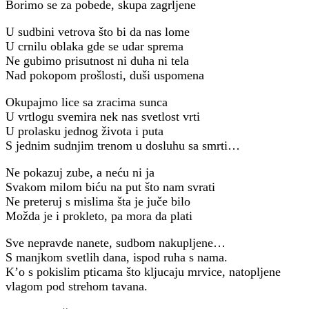
Borimo se za pobede, skupa zagrljene
U sudbini vetrova što bi da nas lome
U crnilu oblaka gde se udar sprema
Ne gubimo prisutnost ni duha ni tela
Nad pokopom prošlosti, duši uspomena
Okupajmo lice sa zracima sunca
U vrtlogu svemira nek nas svetlost vrti
U prolasku jednog života i puta
S jednim sudnjim trenom u dosluhu sa smrti…
Ne pokazuj zube, a neću ni ja
Svakom milom biću na put što nam svrati
Ne preteruj s mislima šta je juče bilo
Možda je i prokleto, pa mora da plati
Sve nepravde nanete, sudbom nakupljene…
S manjkom svetlih dana, ispod ruha s nama.
K’o s pokislim pticama što kljucaju mrvice, natopljene
vlagom pod strehom tavana.