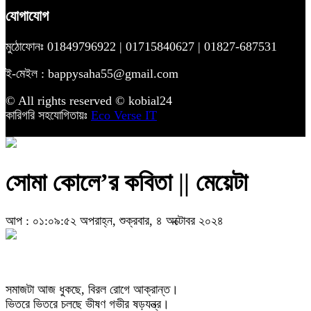
যোগাযোগ
মুঠোফোনঃ 01849796922 | 01715840627 | 01827-687531
ই-মেইল : bappysaha55@gmail.com
© All rights reserved © kobial24
কারিগরি সহযোগিতায়ঃ
Eco Verse IT
সোমা কোলে’র কবিতা || মেয়েটা
আপ : ০১:০৯:৫২ অপরাহ্ন, শুক্রবার, ৪ অক্টোবর ২০২৪
সমাজটা আজ ধুকছে, বিরল রোগে আক্রান্ত।
ভিতরে ভিতরে চলছে ভীষণ গভীর ষড়যন্ত্র।