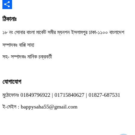
Copy
Link
Share
ঠিকানাঃ
১৮ নং সোনার বাংলা মার্কেট সমীর ম্যনশন ইসলামপুর ঢাকা-১১০০ বাংলাদেশ
সম্পাদকঃ বাপ্পি সাহা
সহ- সম্পাদকঃ মানিক চক্রবর্তী
যোগাযোগ
মুঠোফোনঃ 01849796922 | 01715840627 | 01827-687531
ই-মেইল : bappysaha55@gmail.com