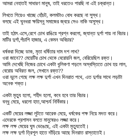
আমরা নেহাতই সাধারণ মানুষ, তাই ধরতেও পারছি না এই চক্রান্ত।
লিখতে গিয়েও খাচ্ছে হোঁচট, কলমটাও বোধ করছে না সুস্থ।
বলছে এই ঘুনধরা ক্ষয়িস্নু সমাজের জ্বরে সেও নাকি অসুস্থ।
তাই হঠাৎ এসে,রেগে চোখ রাঙিয়ে প্রশ্ন করলো, জ্যান্ত দুর্গা পায় না বিচার।
মাটির দুর্গা,পঁচাশি হাজার, এ কেমন অবিচার?
ধর্ষকরা দিচ্ছে ডাক, মৃতা ধর্ষিতার দাম দশ লাখ?
ওরা জানে?? মেয়েটির চোখ থেকে বেরোয়নি জল, বেরিয়েছিল রক্ত।
আমি দেখেছি নিজের চোখে একটা ধুলিকণা পড়লে অস্বস্তিতে চোখ হয় লাল,
বেরোয় অবিরত জল, সেখানে রক্ত??
ওরা ভুলে গেছে লক্ষ লক্ষ দুর্গা এখন দিনরাত পথে, এত দুর্গার সাথে লড়াটা
অনেক শক্ত।
একটা মৃত্যু হলো, শহীদ হলো, কবে হবে তার বিচার।
বন্ধু মেয়ে, ধরলো হাত,আশ্চর্য নির্বিকার।
একটি মেয়ের লজ্জা লুটতে আরেক মেয়ে, ধর্ষকের পক্ষ নিয়ে মদত করে।
এদেরকে প্রশাসন বলতে মানুষেরও লজ্জা করে।
লক্ষ লক্ষ মেয়ের ঘুম ভেঙেছে, এই একটা মৃত্যুতেই।
লক্ষ লক্ষ দুর্গা ত্রিশূল হাতে দাঁড়িয়ে আছে দিনরাত রাস্তাতেই।