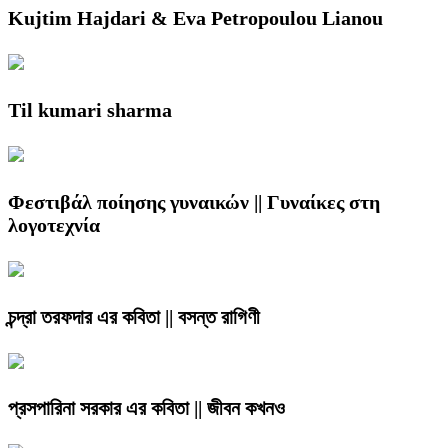
Kujtim Hajdari & Eva Petropoulou Lianou
Til kumari sharma
Φεστιβάλ ποίησης γυναικών || Γυναίκες στη
λογοτεχνία
চন্দ্রা তরফদার এর কবিতা || বসন্ত রাগিণী
প্রসপারিনা সরকার এর কবিতা || জীবন কখনও