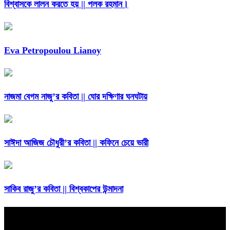
বিশ্বাসকে লালন করতে হয় || পলক রহমান।
Eva Petropoulou Lianoy
নাজমা বেগম নাজু’র কবিতা || ঘোর দক্ষিণার ঘনঘটায়
সাঈদা আজিজ চৌধুরী’র কবিতা || কফিনে চেয়ে ভারী
সাকিব রাজু’র কবিতা || বিশ্বকাপের উন্মাদনা