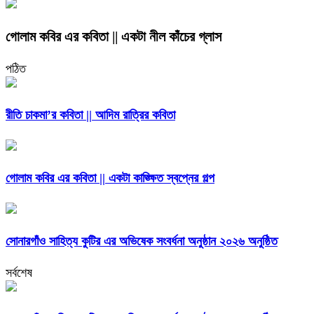
গোলাম কবির এর কবিতা || একটা নীল কাঁচের গ্লাস
পঠিত
রীতি চাকমা’র কবিতা || আদিম রাত্রির কবিতা
গোলাম কবির এর কবিতা || একটা কাঙ্ক্ষিত স্বপ্নের গল্প
সোনারগাঁও সাহিত্য কুটির এর অভিষেক সংবর্ধনা অনুষ্ঠান ২০২৬ অনুষ্ঠিত
সর্বশেষ