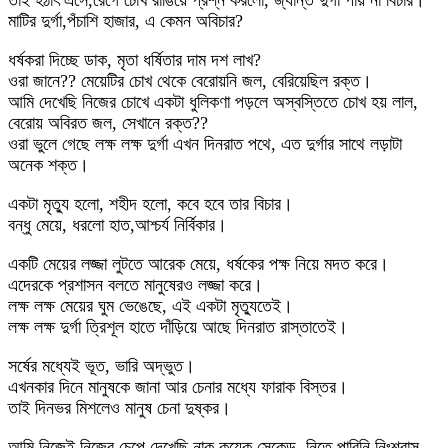
তাই হঠাৎ এসে,রেগে চোখ রাঙিয়ে প্রশ্ন করলো, জ্যান্ত দুর্গা পায় না বিচার।
মাটির দুর্গা,পঁচাশি হাজার, এ কেমন অবিচার?
ধর্ষকরা দিচ্ছে ডাক, মৃতা ধর্ষিতার দাম দশ লাখ?
ওরা জানে?? মেয়েটির চোখ থেকে বেরোয়নি জল, বেরিয়েছিল রক্ত।
আমি দেখেছি নিজের চোখে একটা ধুলিকণা পড়লে অস্বস্তিতে চোখ হয় লাল,
বেরোয় অবিরত জল, সেখানে রক্ত??
ওরা ভুলে গেছে লক্ষ লক্ষ দুর্গা এখন দিনরাত পথে, এত দুর্গার সাথে লড়াটা
অনেক শক্ত।
একটা মৃত্যু হলো, শহীদ হলো, কবে হবে তার বিচার।
বন্ধু মেয়ে, ধরলো হাত,আশ্চর্য নির্বিকার।
একটি মেয়ের লজ্জা লুটতে আরেক মেয়ে, ধর্ষকের পক্ষ নিয়ে মদত করে।
এদেরকে প্রশাসন বলতে মানুষেরও লজ্জা করে।
লক্ষ লক্ষ মেয়ের ঘুম ভেঙেছে, এই একটা মৃত্যুতেই।
লক্ষ লক্ষ দুর্গা ত্রিশূল হাতে দাঁড়িয়ে আছে দিনরাত রাস্তাতেই।
সর্ষের মধ্যেই ভূত, ভারি অদ্ভুত।
এখনকার দিনে মানুষকে জানা আর চেনার মধ্যে ফারাক বিস্তর।
তাই দিনভর মিশলেও মানুষ চেনা দুষ্কর।
আমি নিজেই নিজের চেপে দেখেছি নাক কয়েক সেকেন্ড, নিতে পারিনি নিঃশ্বাস,