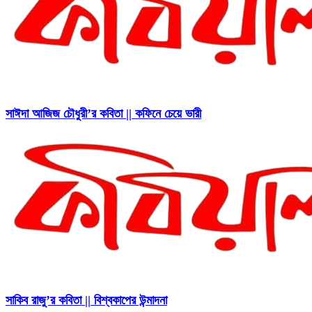
সাঈদা আজিজ চৌধুরী’র কবিতা || কফিনে চেয়ে ভারী
সাকিব রাজু’র কবিতা || বিশ্বকাপের উন্মাদনা