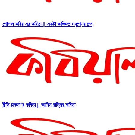
গোলাম কবির এর কবিতা || একটা কাঙ্ক্ষিত স্বপ্নের গল্প
রীতি চাকমা’র কবিতা || আদিম রাত্রির কবিতা