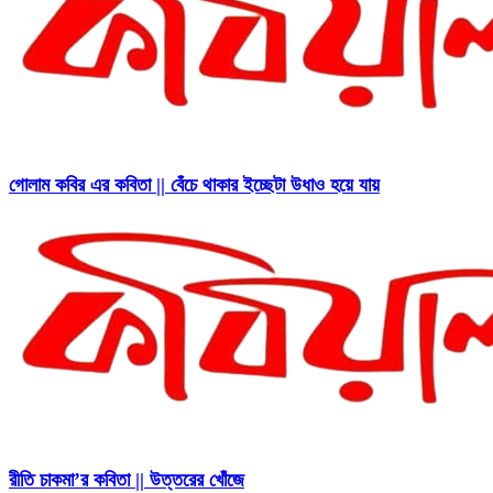
গোলাম কবির এর কবিতা || বেঁচে থাকার ইচ্ছেটা উধাও হয়ে যায়
রীতি চাকমা’র কবিতা || উত্তরের খোঁজে