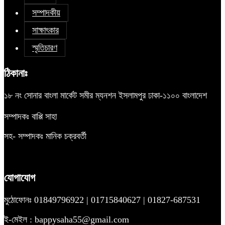
সম্পাদকীয়
সাক্ষাৎকার
স্মৃতিচারণ
ঠিকানাঃ
১৮ নং সোনার বাংলা মার্কেট সমীর ম্যনশন ইসলামপুর ঢাকা-১১০০ বাংলাদেশ
সম্পাদকঃ বাপ্পি সাহা
সহ- সম্পাদকঃ মানিক চক্রবর্তী
যোগাযোগ
মুঠোফোনঃ 01849796922 | 01715840627 | 01827-687531
ই-মেইল : bappysaha55@gmail.com