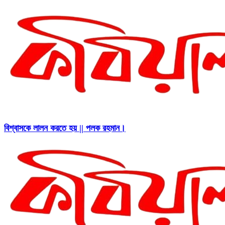
বিশ্বাসকে লালন করতে হয় || পলক রহমান।