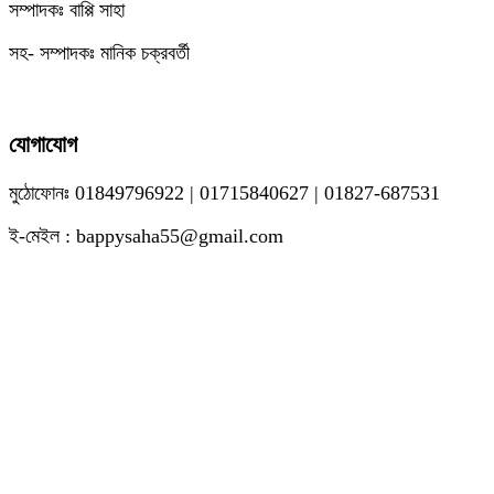
সম্পাদকঃ বাপ্পি সাহা
সহ- সম্পাদকঃ মানিক চক্রবর্তী
যোগাযোগ
মুঠোফোনঃ 01849796922 | 01715840627 | 01827-687531
ই-মেইল : bappysaha55@gmail.com