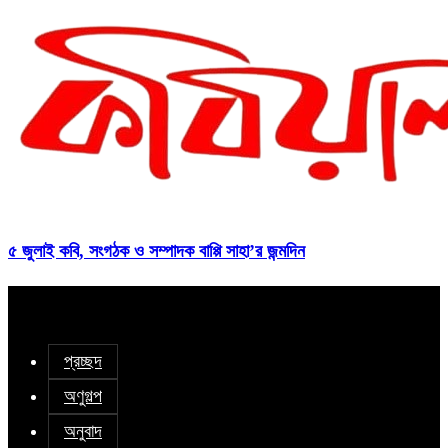
৫ জুলাই কবি, সংগঠক ও সম্পাদক বাপ্পি সাহা’র জন্মদিন
প্রচ্ছদ
অণুগল্প
অনুবাদ