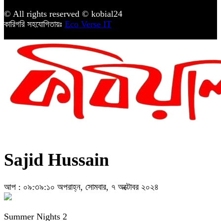
© All rights reserved © kobial24
কারিগরি সহযোগিতায়ঃ
Eco Verse IT
Sajid Hussain
আপ : ০৯:৩৯:১০ অপরাহ্ন, সোমবার, ৭ অক্টোবর ২০২৪
Summer Nights 2