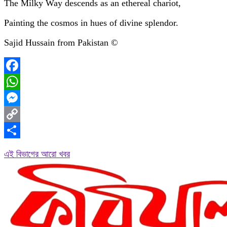
The Milky Way descends as an ethereal chariot,
Painting the cosmos in hues of divine splendor.
Sajid Hussain from Pakistan ©
Facebook
WhatsApp
Messenger
Copy
Link
Share
এই বিভাগের আরো খবর