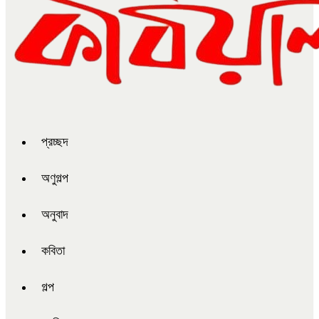
প্রচ্ছদ
অণুগল্প
অনুবাদ
কবিতা
গল্প