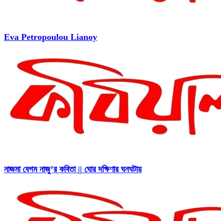
Eva Petropoulou Lianoy
নাজমা বেগম নাজু’র কবিতা || ঘোর দক্ষিণার ঘনঘটায়