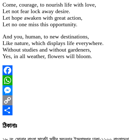
Come, courage, to nourish life with love,
Let not fear lock away desire.
Let hope awaken with great action,
Let no one miss this opportunity.
And you, human, to new destinations,
Like nature, which displays life everywhere.
Without studies and without gardeners,
Yes, in all weather, flowers will bloom.
Facebook
WhatsApp
Messenger
Copy
Link
Share
ঠিকানাঃ
১৮ নং সোনার বাংলা মার্কেট সমীর ম্যনশন ইসলামপুর ঢাকা-১১০০ বাংলাদেশ