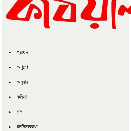
প্রচ্ছদ
অণুগল্প
অনুবাদ
কবিতা
গল্প
চলচ্চিত্রকথা