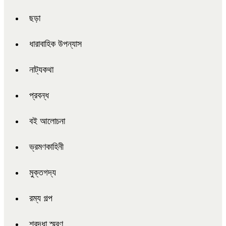
ছড়া
ধারাবাহিক উপন্যাস
নাট্যকথা
প্রবন্ধ
বই আলোচনা
ভ্রমণকাহিনী
মুক্তগদ্য
রম্য গল্প
শ্রদ্ধা স্মরণ