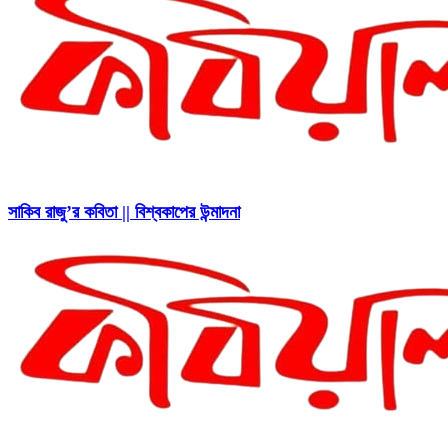
সাকিব রাজু’র কবিতা || বিশ্বকাপের উন্মাদনা