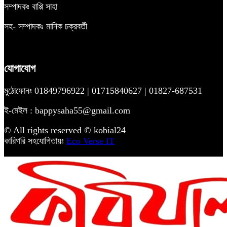
সম্পাদকঃ বাপ্পি সাহা
সহ- সম্পাদকঃ মানিক চক্রবর্তী
যোগাযোগ
মুঠোফোনঃ 01849796922 | 01715840627 | 01827-687531
ই-মেইল : bappysaha55@gmail.com
© All rights reserved © kobial24
কারিগরি সহযোগিতায়ঃ
Eco Verse IT