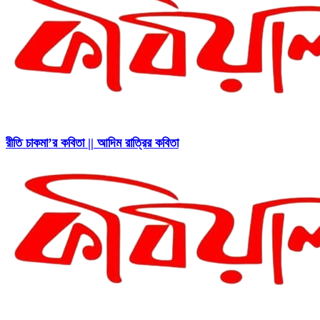
রীতি চাকমা’র কবিতা || আদিম রাত্রির কবিতা