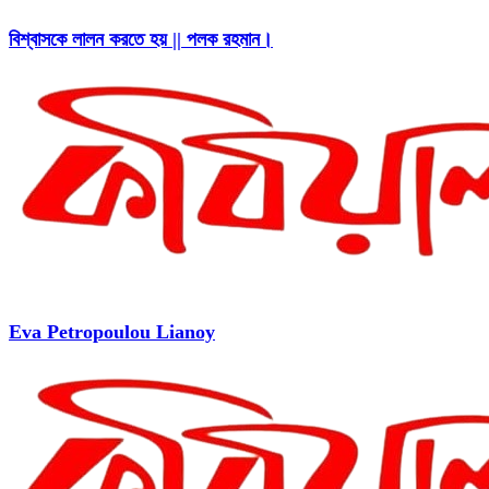
বিশ্বাসকে লালন করতে হয় || পলক রহমান।
Eva Petropoulou Lianoy