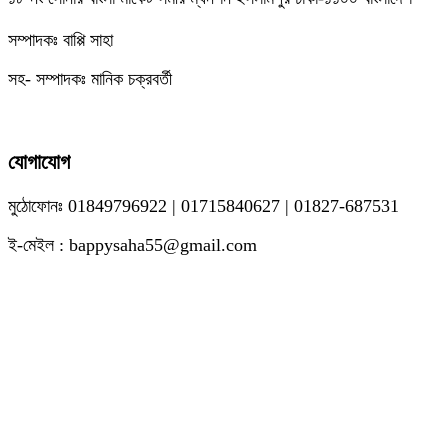
সম্পাদকঃ বাপ্পি সাহা
সহ- সম্পাদকঃ মানিক চক্রবর্তী
যোগাযোগ
মুঠোফোনঃ 01849796922 | 01715840627 | 01827-687531
ই-মেইল : bappysaha55@gmail.com