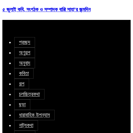
৫ জুলাই কবি, সংগঠক ও সম্পাদক বাপ্পি সাহা’র জন্মদিন
প্রচ্ছদ
অণুগল্প
অনুবাদ
কবিতা
গল্প
চলচ্চিত্রকথা
ছড়া
ধারাবাহিক উপন্যাস
নাট্যকথা