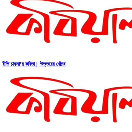
রীতি চাকমা’র কবিতা || উত্তরের খোঁজে