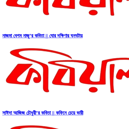
নাজমা বেগম নাজু’র কবিতা || ঘোর দক্ষিণার ঘনঘটায়
সাঈদা আজিজ চৌধুরী’র কবিতা || কফিনে চেয়ে ভারী