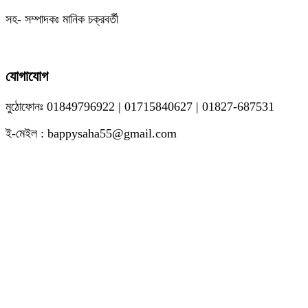
সহ- সম্পাদকঃ মানিক চক্রবর্তী
যোগাযোগ
মুঠোফোনঃ 01849796922 | 01715840627 | 01827-687531
ই-মেইল : bappysaha55@gmail.com