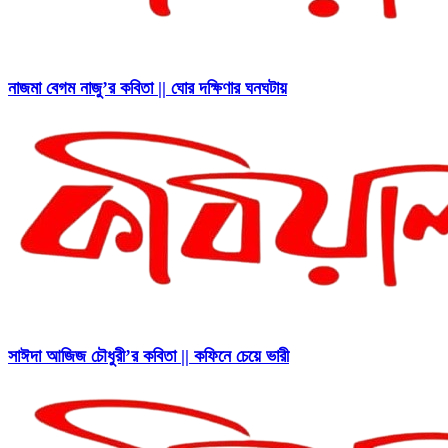
নাজমা বেগম নাজু’র কবিতা || ঘোর দক্ষিণার ঘনঘটায়
সাঈদা আজিজ চৌধুরী’র কবিতা || কফিনে চেয়ে ভারী