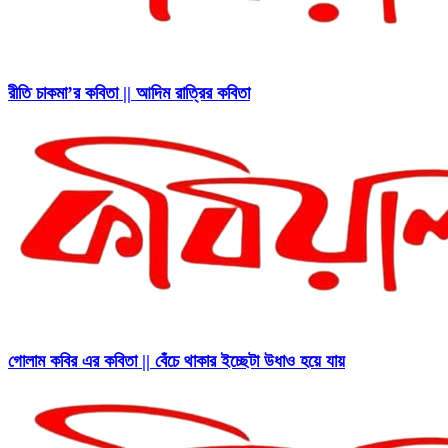
রীতি চাকমা’র কবিতা || আদিম রাত্রির কবিতা
গোলাম কবির এর কবিতা || বেঁচে থাকার ইচ্ছেটা উধাও হয়ে যায়