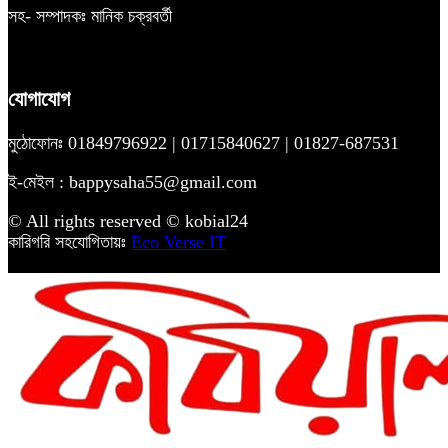
সহ- সম্পাদকঃ মানিক চক্রবর্তী
যোগাযোগ
মুঠোফোনঃ 01849796922 | 01715840627 | 01827-687531
ই-মেইল : bappysaha55@gmail.com
© All rights reserved © kobial24
কারিগরি সহযোগিতায়ঃ
Eco Verse IT