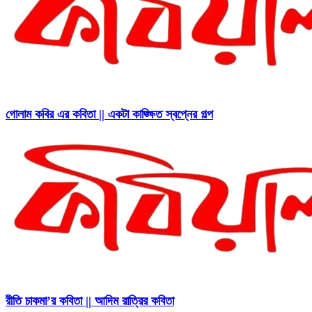
গোলাম কবির এর কবিতা || একটা কাঙ্ক্ষিত স্বপ্নের গল্প
রীতি চাকমা’র কবিতা || আদিম রাত্রির কবিতা