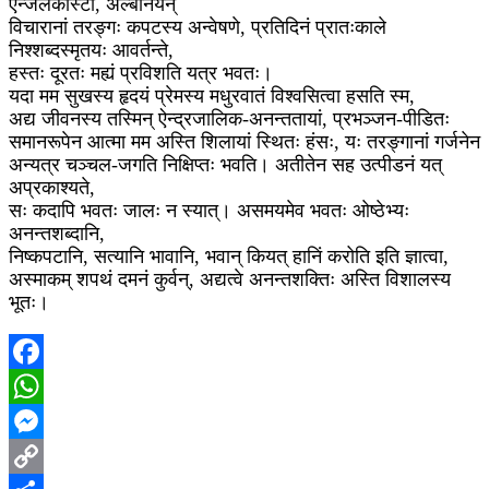
एन्जेलकोस्टा, अल्बेनियन्
विचारानां तरङ्गः कपटस्य अन्वेषणे, प्रतिदिनं प्रातःकाले
निश्शब्दस्मृतयः आवर्तन्ते,
हस्तः दूरतः मह्यं प्रविशति यत्र भवतः।
यदा मम सुखस्य हृदयं प्रेमस्य मधुरवातं विश्वसित्वा हसति स्म,
अद्य जीवनस्य तस्मिन् ऐन्द्रजालिक-अनन्ततायां, प्रभञ्जन-पीडितः
समानरूपेन आत्मा मम अस्ति शिलायां स्थितः हंसः, यः तरङ्गानां गर्जनेन
अन्यत्र चञ्चल-जगति निक्षिप्तः भवति। अतीतेन सह उत्पीडनं यत्
अप्रकाश्यते,
सः कदापि भवतः जालः न स्यात्। असमयमेव भवतः ओष्ठेभ्यः
अनन्तशब्दानि,
निष्कपटानि, सत्यानि भावानि, भवान् कियत् हानिं करोति इति ज्ञात्वा,
अस्माकम् शपथं दमनं कुर्वन्, अद्यत्वे अनन्तशक्तिः अस्ति विशालस्य
भूतः।
Facebook
WhatsApp
Messenger