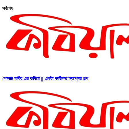
সর্বশেষ
গোলাম কবির এর কবিতা || একটা কাঙ্ক্ষিত স্বপ্নের গল্প