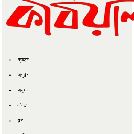
প্রচ্ছদ
অণুগল্প
অনুবাদ
কবিতা
গল্প