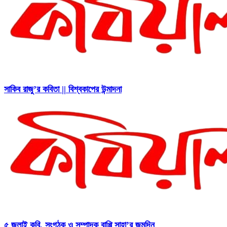
সাকিব রাজু’র কবিতা || বিশ্বকাপের উন্মাদনা
৫ জুলাই কবি, সংগঠক ও সম্পাদক বাপ্পি সাহা’র জন্মদিন