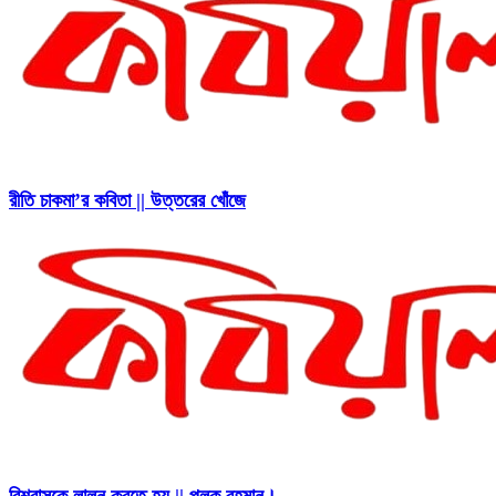
রীতি চাকমা’র কবিতা || উত্তরের খোঁজে