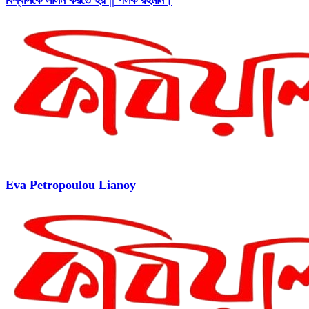
বিশ্বাসকে লালন করতে হয় || পলক রহমান।
Eva Petropoulou Lianoy