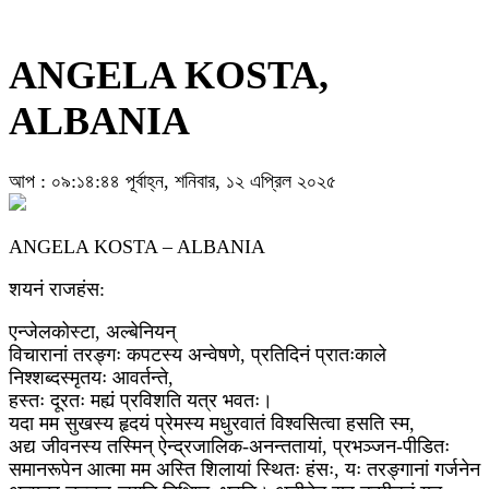
ANGELA KOSTA,
ALBANIA
আপ : ০৯:১৪:৪৪ পূর্বাহ্ন, শনিবার, ১২ এপ্রিল ২০২৫
ANGELA KOSTA – ALBANIA
शयनं राजहंस:
एन्जेलकोस्टा, अल्बेनियन्
विचारानां तरङ्गः कपटस्य अन्वेषणे, प्रतिदिनं प्रातःकाले
निश्शब्दस्मृतयः आवर्तन्ते,
हस्तः दूरतः मह्यं प्रविशति यत्र भवतः।
यदा मम सुखस्य हृदयं प्रेमस्य मधुरवातं विश्वसित्वा हसति स्म,
अद्य जीवनस्य तस्मिन् ऐन्द्रजालिक-अनन्ततायां, प्रभञ्जन-पीडितः
समानरूपेन आत्मा मम अस्ति शिलायां स्थितः हंसः, यः तरङ्गानां गर्जनेन