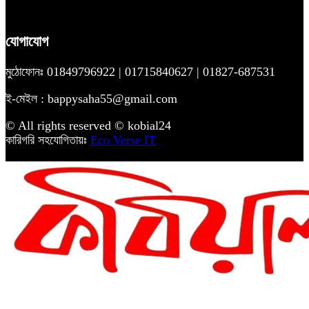
যোগাযোগ
মুঠোফোনঃ 01849796922 | 01715840627 | 01827-687531
ই-মেইল : bappysaha55@gmail.com
© All rights reserved © kobial24
কারিগরি সহযোগিতায়ঃ
Eco Verse IT