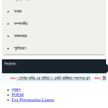
সংবাদ
সম্পাদকীয়
সাক্ষাৎকার
স্মৃতিচারণ
শিরোনাম :
গোলাম কবির এর কবিতা || একটা কাঙ্ক্ষিত স্বপ্নের গল্প
রীতি চাকমা’র কব
প্রচ্ছদ
POEM
Eva Petropoulou Lianou