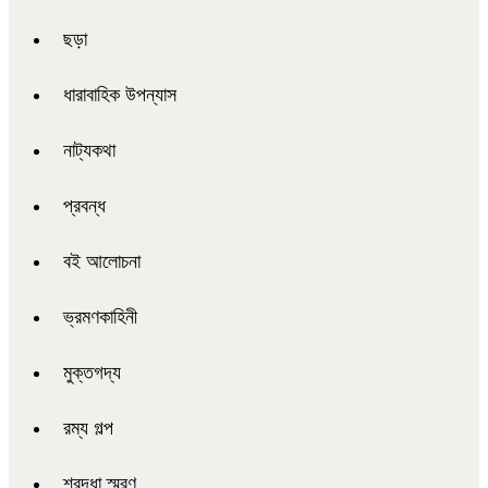
ছড়া
ধারাবাহিক উপন্যাস
নাট্যকথা
প্রবন্ধ
বই আলোচনা
ভ্রমণকাহিনী
মুক্তগদ্য
রম্য গল্প
শ্রদ্ধা স্মরণ