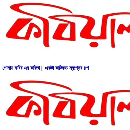
গোলাম কবির এর কবিতা || একটা কাঙ্ক্ষিত স্বপ্নের গল্প