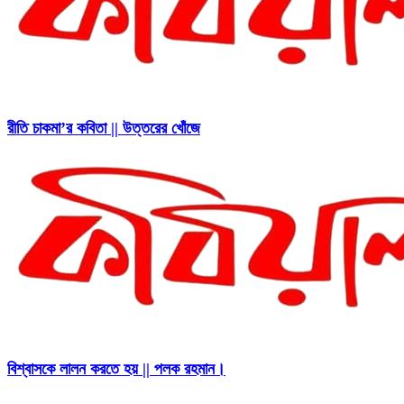
রীতি চাকমা’র কবিতা || উত্তরের খোঁজে
বিশ্বাসকে লালন করতে হয় || পলক রহমান।