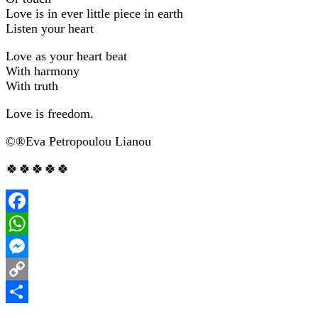
Love is in ever little piece in earth
Listen your heart
Love as your heart beat
With harmony
With truth
Love is freedom.
©®Eva Petropoulou Lianou
🍀🍀🍀🍀🍀
Facebook
WhatsApp
Messenger
Copy
Link
Share