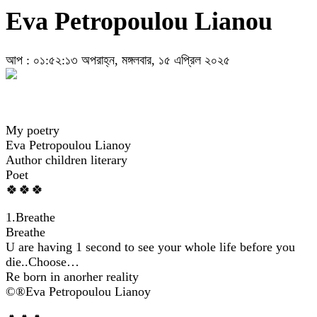
Eva Petropoulou Lianou
আপ : ০১:৫২:১৩ অপরাহ্ন, মঙ্গলবার, ১৫ এপ্রিল ২০২৫
My poetry
Eva Petropoulou Lianoy
Author children literary
Poet
🍀🍀🍀
1.Breathe
Breathe
U are having 1 second to see your whole life before you
die..Choose…
Re born in anorher reality
©®Eva Petropoulou Lianoy