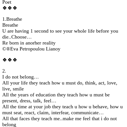
Poet
🍀🍀🍀
1.Breathe
Breathe
U are having 1 second to see your whole life before you
die..Choose…
Re born in anorher reality
©®Eva Petropoulou Lianoy
🍀🍀🍀
2.
Ι do not belong…
All your life they teach how u must do, think, act, love,
live, smile
All the years of education they teach how u must be
present, dress, talk, feel…
All the time at your job they teach u how u behave, how u
must seat, react, claim, interfear, communicate…
All that faces they teach me..make me feel that i do not
belong