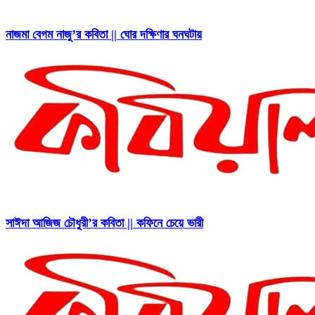
নাজমা বেগম নাজু’র কবিতা || ঘোর দক্ষিণার ঘনঘটায়
সাঈদা আজিজ চৌধুরী’র কবিতা || কফিনে চেয়ে ভারী