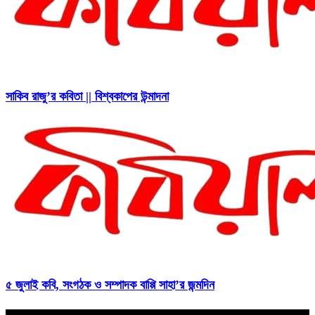
সাকিব রাজু’র কবিতা || বিশ্বকাপের উন্মাদনা
৫ জুলাই কবি, সংগঠক ও সম্পাদক বাপ্পি সাহা’র জন্মদিন