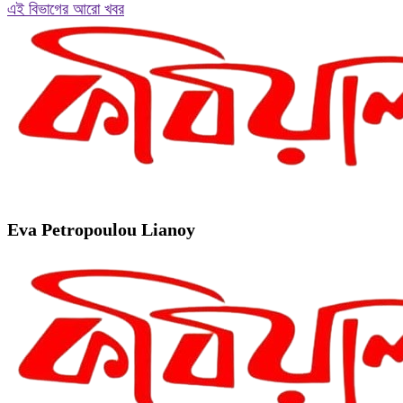
এই বিভাগের আরো খবর
Eva Petropoulou Lianoy