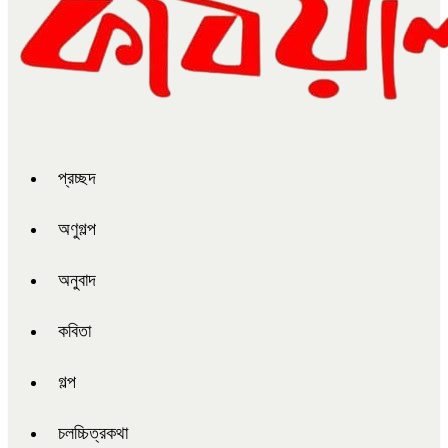
প্রচ্ছদ
অণুগল্প
অনুবাদ
কবিতা
গল্প
চলচ্চিত্রকথা