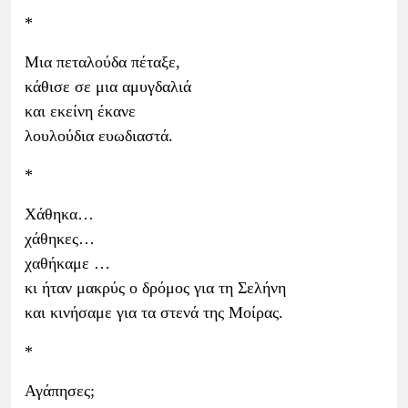
*
Μια πεταλούδα πέταξε,
κάθισε σε μια αμυγδαλιά
και εκείνη έκανε
λουλούδια ευωδιαστά.
*
Χάθηκα…
χάθηκες…
χαθήκαμε …
κι ήταν μακρύς ο δρόμος για τη Σελήνη
και κινήσαμε για τα στενά της Μοίρας.
*
Αγάπησες;