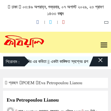
ঢাকা
০৩:৪৬ অপরাহ্ন, শুক্রবার, ০৭ অগাস্ট ২০২৬, ২৩ শ্রাবণ
১৪৩৩ বঙ্গাব্দ
×
গোলাম কবির এর কবিতা || একটা কাঙ্ক্ষিত স্বপ্নের গল্প
রীতি চাকমা’
শিরোনাম :
প্রচ্ছদ
POEM
Eva Petropoulou Lianou
Eva Petropoulou Lianou