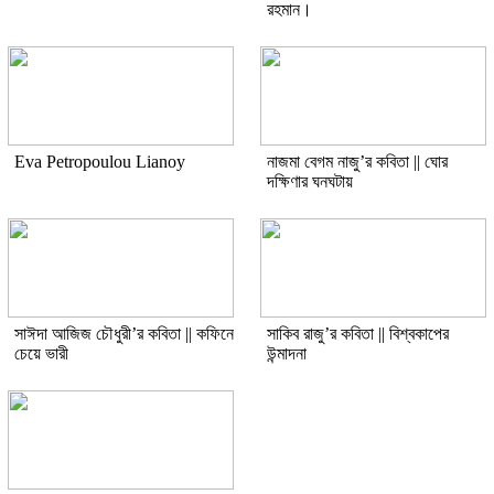
রহমান।
Eva Petropoulou Lianoy
নাজমা বেগম নাজু’র কবিতা || ঘোর
দক্ষিণার ঘনঘটায়
সাঈদা আজিজ চৌধুরী’র কবিতা || কফিনে
সাকিব রাজু’র কবিতা || বিশ্বকাপের
চেয়ে ভারী
উন্মাদনা