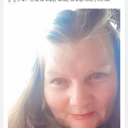
আপ : ১১:৩৪:০৬ অপরাহ্ন, মঙ্গলবার, ২৯ এপ্রিল ২০২৫
৩৭১ ভিউ :