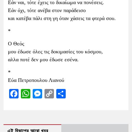
Εάν ναι, τότε έχεις το δικαίωμα να πονέσεις.
Εάν όχι, τότε ανέβα στον παράδεισο
και κατέβα πάλι στη γη όταν χάσεις τα φτερά σου.
*
Ο Θεός
μου έδωσε όλες τις δοκιμασίες του κόσμου,
αλλα ποτέ δεν μου έδωσε εσένα.
*
Εύα Πετροπουλου Λιανού
Facebook
WhatsApp
Messenger
Copy
Share
Link
এই বিভাগের আরো খবর