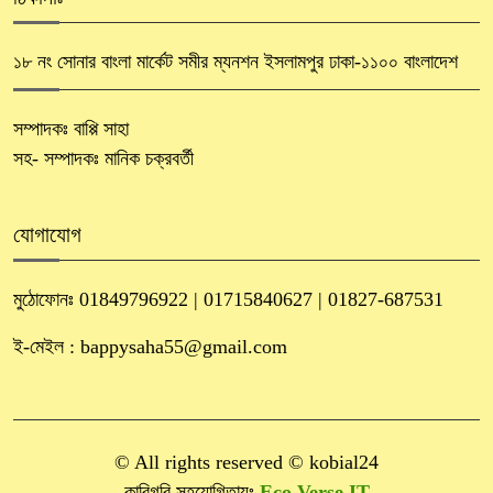
১৮ নং সোনার বাংলা মার্কেট সমীর ম্যনশন ইসলামপুর ঢাকা-১১০০ বাংলাদেশ
সম্পাদকঃ বাপ্পি সাহা
সহ- সম্পাদকঃ মানিক চক্রবর্তী
যোগাযোগ
মুঠোফোনঃ 01849796922 | 01715840627 | 01827-687531
ই-মেইল : bappysaha55@gmail.com
© All rights reserved © kobial24
কারিগরি সহযোগিতায়ঃ
Eco Verse IT