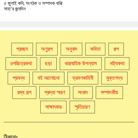
৫ জুলাই কবি, সংগঠক ও সম্পাদক বাপ্পি
সাহা’র জন্মদিন
প্রচ্ছদ
অণুগল্প
অনুবাদ
কবিতা
গল্প
চলচ্চিত্রকথা
ছড়া
ধারাবাহিক উপন্যাস
নাট্যকথা
প্রবন্ধ
বই আলোচনা
ভ্রমণকাহিনী
মুক্তগদ্য
রম্য গল্প
শ্রদ্ধা স্মরণ
সংবাদ
সম্পাদকীয়
সাক্ষাৎকার
স্মৃতিচারণ
ঠিকানাঃ