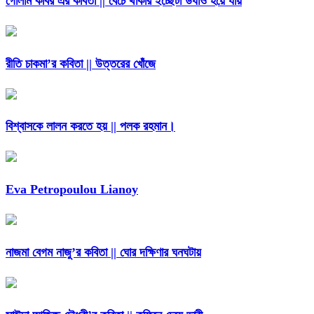
গোলাম কবির এর কবিতা || বেঁচে থাকার ইচ্ছেটা উধাও হয়ে যায়
রীতি চাকমা’র কবিতা || উত্তরের খোঁজে
বিশ্বাসকে লালন করতে হয় || পলক রহমান।
Eva Petropoulou Lianoy
নাজমা বেগম নাজু’র কবিতা || ঘোর দক্ষিণার ঘনঘটায়