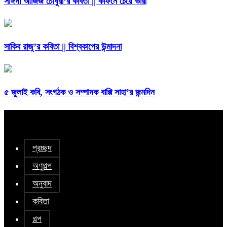
সাঈদা আজিজ চৌধুরী’র কবিতা || কফিনে চেয়ে ভারী
সাকিব রাজু’র কবিতা || বিশ্বকাপের উন্মাদনা
৫ জুলাই কবি, সংগঠক ও সম্পাদক বাপ্পি সাহা’র জন্মদিন
প্রচ্ছদ
অণুগল্প
অনুবাদ
কবিতা
গল্প