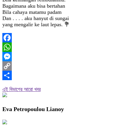
Bagaimana aku bisa bertahan
Bila cahaya matamu padam
Dan . . . . aku hanyut di sungai
yang mengalir ke laut lepas. 💐
Facebook
WhatsApp
Messenger
Copy
Link
Share
এই বিভাগের আরো খবর
Eva Petropoulou Lianoy