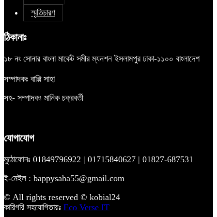
স্মৃতিচারণ
ঠিকানাঃ
১৮ নং সোনার বাংলা মার্কেট সমীর ম্যনশন ইসলামপুর ঢাকা-১১০০ বাংলাদেশ
সম্পাদকঃ বাপ্পি সাহা
সহ- সম্পাদকঃ মানিক চক্রবর্তী
যোগাযোগ
মুঠোফোনঃ 01849796922 | 01715840627 | 01827-687531
ই-মেইল : bappysaha55@gmail.com
© All rights reserved © kobial24
কারিগরি সহযোগিতায়ঃ
Eco Verse IT