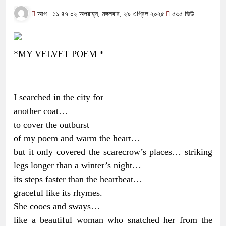
আপ : ১১:৪৭:০২ অপরাহ্ন, মঙ্গলবার, ২৯ এপ্রিল ২০২৫
৫৩৫ ভিউ :
*MY VELVET POEM *
I searched in the city for
another coat…
to cover the outburst
of my poem and warm the heart…
but it only covered the scarecrow’s places… striking
legs longer than a winter’s night…
its steps faster than the heartbeat…
graceful like its rhymes.
She cooes and sways…
like a beautiful woman who snatched her from the