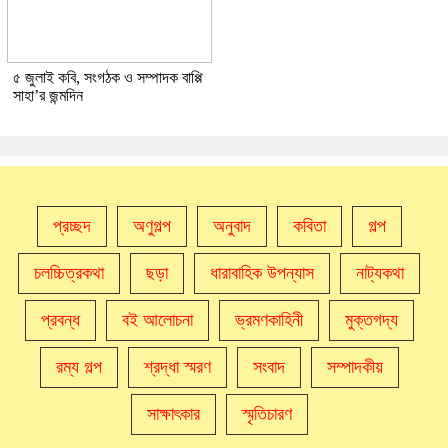
৫ জুলাই কবি, সংগঠক ও সম্পাদক বাপ্পি
সাহা’র জন্মদিন
প্রচ্ছদ
অণুগল্প
অনুবাদ
কবিতা
গল্প
চলচ্চিত্রকথা
ছড়া
ধারাবাহিক উপন্যাস
নাট্যকথা
প্রবন্ধ
বই আলোচনা
ভ্রমণকাহিনী
মুক্তগদ্য
রম্য গল্প
শ্রদ্ধা স্মরণ
সংবাদ
সম্পাদকীয়
সাক্ষাৎকার
স্মৃতিচারণ