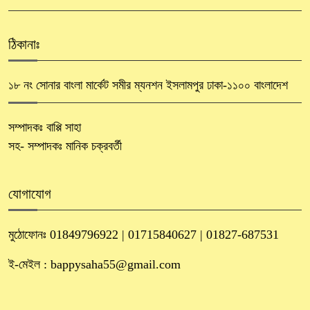
ঠিকানাঃ
১৮ নং সোনার বাংলা মার্কেট সমীর ম্যনশন ইসলামপুর ঢাকা-১১০০ বাংলাদেশ
সম্পাদকঃ বাপ্পি সাহা
সহ- সম্পাদকঃ মানিক চক্রবর্তী
যোগাযোগ
মুঠোফোনঃ 01849796922 | 01715840627 | 01827-687531
ই-মেইল : bappysaha55@gmail.com