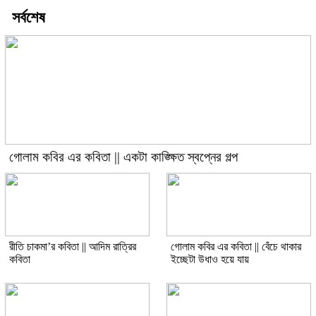
সর্বশেষ
গোলাম কবির এর কবিতা || একটা কাঙ্ক্ষিত স্বপ্নের গল্প
রীতি চাকমা’র কবিতা || আদিম রাত্রির
গোলাম কবির এর কবিতা || বেঁচে থাকার
কবিতা
ইচ্ছেটা উধাও হয়ে যায়