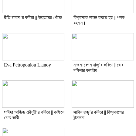
রীতি চাকমা’র কবিতা || উত্তরের খোঁজে
বিশ্বাসকে লালন করতে হয় || পলক
রহমান।
Eva Petropoulou Lianoy
নাজমা বেগম নাজু’র কবিতা || ঘোর
দক্ষিণার ঘনঘটায়
সাঈদা আজিজ চৌধুরী’র কবিতা || কফিনে
সাকিব রাজু’র কবিতা || বিশ্বকাপের
চেয়ে ভারী
উন্মাদনা