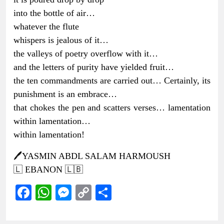
into the bottle of air…
whatever the flute
whispers is jealous of it…
the valleys of poetry overflow with it…
and the letters of purity have yielded fruit…
the ten commandments are carried out… Certainly, its
punishment is an embrace…
that chokes the pen and scatters verses… lamentation
within lamentation…
within lamentation!
🖊️YASMIN ABDL SALAM HARMOUSH
🇱 EBANON 🇱🇧
Facebook
WhatsApp
Messenger
Copy
Share
Link