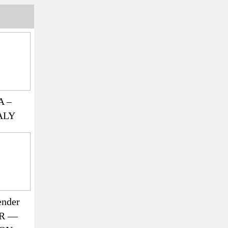
 –
ALY
ender
ER —