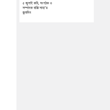
৫ জুলাই কবি, সংগঠক ও
সম্পাদক বাপ্পি সাহা’র
জন্মদিন