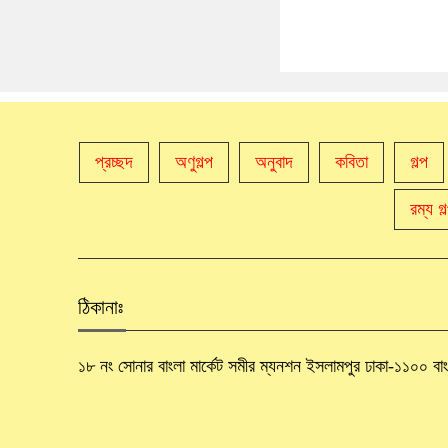
প্রচ্ছদ
অণুগল্প
অনুবাদ
কবিতা
গল্প
রম্য গল
ঠিকানাঃ
১৮ নং সোনার বাংলা মার্কেট সমীর ম্যনশন ইসলামপুর ঢাকা-১১০০ ব