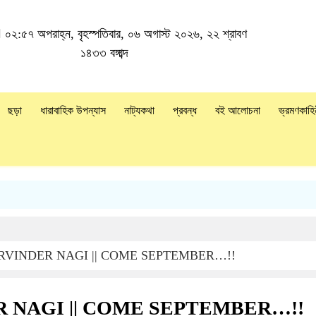
০২:৫৭ অপরাহ্ন, বৃহস্পতিবার, ০৬ অগাস্ট ২০২৬, ২২ শ্রাবণ
১৪৩৩ বঙ্গাব্দ
ছড়া
ধারাবাহিক উপন্যাস
নাট্যকথা
প্রবন্ধ
বই আলোচনা
ভ্রমণকাহি
RVINDER NAGI || COME SEPTEMBER…!!
 NAGI || COME SEPTEMBER…!!