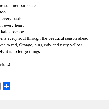
the summer barbecue
 too
 every rustle
in every heart
 kaleidoscope
ns every soul through the beautiful season ahead
ves to red, Orange, burgundy and rusty yellow
 it is to let go things
ful..!!
k
sApp
ssenger
Copy
Share
Link