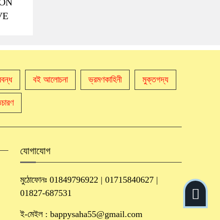
ION
VE
রবন্ধ
বই আলোচনা
ভ্রমণকাহিনী
মুক্তগদ্য
তিচারণ
যোগাযোগ
মুঠোফোনঃ 01849796922 | 01715840627 |
01827-687531
ই-মেইল : bappysaha55@gmail.com