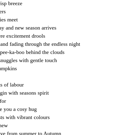
risp breeze
ers
ies meet
y and new season arrives
re excitement drools
 and fading through the endless night
pee-ka-boo behind the clouds
nuggles with gentle touch
pumpkins
ts of labour
egin with seasons spirit
for
ve you a cosy hug
sts with vibrant colours
anew
 love from summer to Autumn