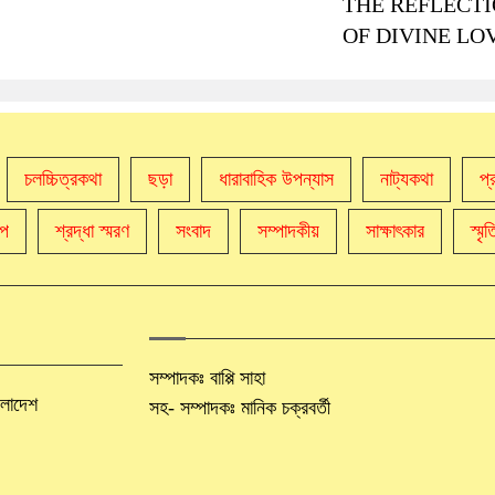
THE REFLECT
OF DIVINE LO
চলচ্চিত্রকথা
ছড়া
ধারাবাহিক উপন্যাস
নাট্যকথা
প্
্প
শ্রদ্ধা স্মরণ
সংবাদ
সম্পাদকীয়
সাক্ষাৎকার
স্মৃ
সম্পাদকঃ বাপ্পি সাহা
াংলাদেশ
সহ- সম্পাদকঃ মানিক চক্রবর্তী