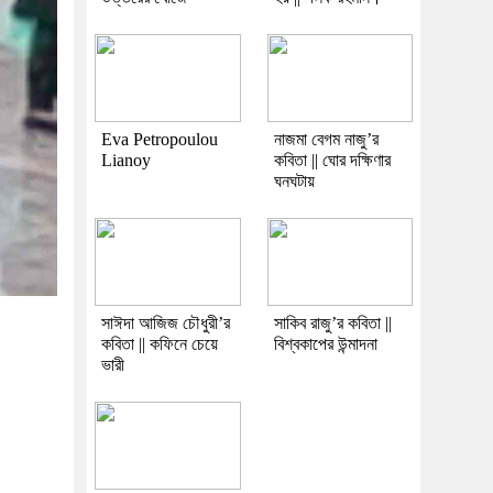
Eva Petropoulou
নাজমা বেগম নাজু’র
Lianoy
কবিতা || ঘোর দক্ষিণার
ঘনঘটায়
সাঈদা আজিজ চৌধুরী’র
সাকিব রাজু’র কবিতা ||
কবিতা || কফিনে চেয়ে
বিশ্বকাপের উন্মাদনা
ভারী