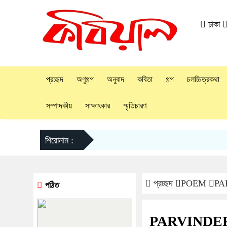
ঢাকা
প্রচ্ছদ
অণুগল্প
অনুবাদ
কবিতা
গল্প
চলচ্চিত্রকথা
সম্পাদকীয়
সাক্ষাৎকার
স্মৃতিচারণ
শিরোনাম :
প্রচ্ছদ
POEM
PA
পঠিত
PARVINDER