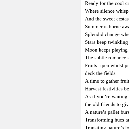
Ready for the cool c
Where silence whisp
And the sweet ecstas
Summer is borne awa
Splendid change whe
Stars keep twinkling
Moon keeps playing 
The subtle romance s
Fruits ripen whilst 
deck the fields
A time to gather frui
Harvest festivities b
As if you’re waiting 
the old friends to gi
A nature’s pallet bur
Transforming hues 
Transiting nature’s