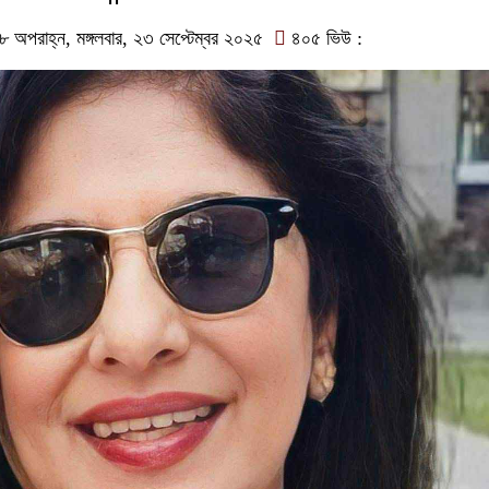
অপরাহ্ন, মঙ্গলবার, ২৩ সেপ্টেম্বর ২০২৫
৪০৫ ভিউ :