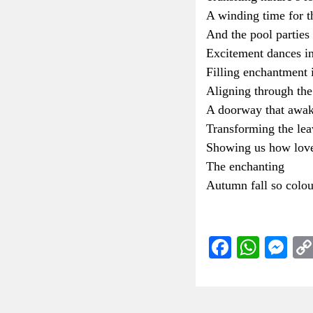
A winding time for 
And the pool parties
Excitement dances in
Filling enchantment 
Aligning through the
A doorway that awake
Transforming the lea
Showing us how lovely
The enchanting
Autumn fall so colour
Faceboo
What
Me