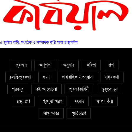
৫ জুলাই কবি, সংগঠক ও সম্পাদক বাপ্পি সাহা’র জন্মদিন
প্রচ্ছদ
অণুগল্প
অনুবাদ
কবিতা
গল্প
চলচ্চিত্রকথা
ছড়া
ধারাবাহিক উপন্যাস
নাট্যকথা
প্রবন্ধ
বই আলোচনা
ভ্রমণকাহিনী
মুক্তগদ্য
রম্য গল্প
শ্রদ্ধা স্মরণ
সংবাদ
সম্পাদকীয়
সাক্ষাৎকার
স্মৃতিচারণ