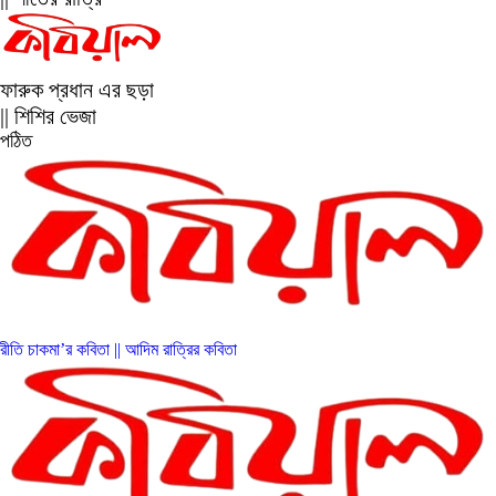
ফারুক প্রধান এর ছড়া
|| শিশির ভেজা
পঠিত
রীতি চাকমা’র কবিতা || আদিম রাত্রির কবিতা