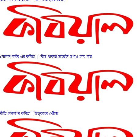
গোলাম কবির এর কবিতা || বেঁচে থাকার ইচ্ছেটা উধাও হয়ে যায়
রীতি চাকমা’র কবিতা || উত্তরের খোঁজে