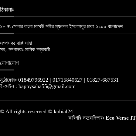
ঠিকানাঃ
১৮ নং সোনার বাংলা মার্কেট সমীর ম্যনশন ইসলামপুর ঢাকা-১১০০ বাংলাদেশ
সম্পাদকঃ বাপ্পি সাহা
সহ- সম্পাদকঃ মানিক চক্রবর্তী
যোগাযোগ
মুঠোফোনঃ 01849796922 | 01715840627 | 01827-687531
ই-মেইল : bappysaha55@gmail.com
© All rights reserved © kobial24
কারিগরি সহযোগিতায়ঃ
Eco Verse IT