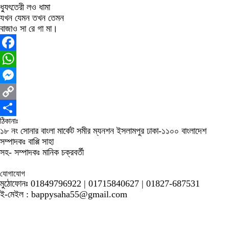
ধ্যুৎতেরী লও ধামা
যখন যেমন তখন তেমন
বাজাও সা রে গা মা।
Facebook
WhatsApp
Messenger
Copy
ঠিকানাঃ
Link
Share
১৮ নং সোনার বাংলা মার্কেট সমীর ম্যনশন ইসলামপুর ঢাকা-১১০০ বাংলাদেশ
সম্পাদকঃ বাপ্পি সাহা
সহ- সম্পাদকঃ মানিক চক্রবর্তী
যোগাযোগ
মুঠোফোনঃ 01849796922 | 01715840627 | 01827-687531
ই-মেইল : bappysaha55@gmail.com