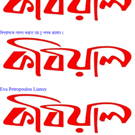
বিশ্বাসকে লালন করতে হয় || পলক রহমান।
Eva Petropoulou Lianoy