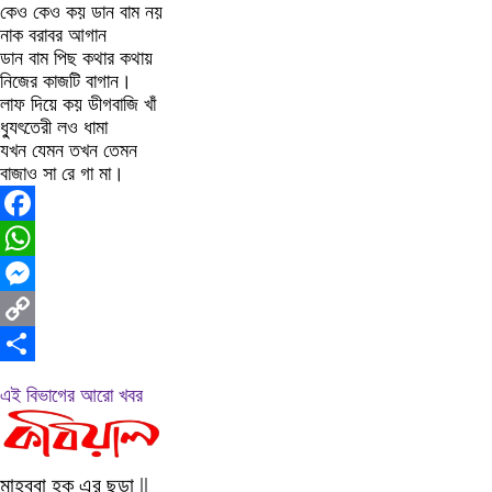
কেও কেও কয় ডান বাম নয়
নাক বরাবর আগান
ডান বাম পিছ কথার কথায়
নিজের কাজটি বাগান।
লাফ দিয়ে কয় ডীগবাজি খাঁ
ধ্যুৎতেরী লও ধামা
যখন যেমন তখন তেমন
বাজাও সা রে গা মা।
Facebook
WhatsApp
Messenger
Copy
Link
Share
এই বিভাগের আরো খবর
মাহবুবা হক এর ছড়া ||